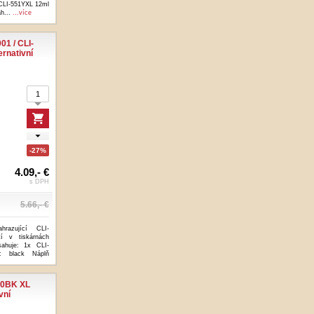
 CLI-551YXL 12ml
ah...
...více
1 / CLI-
rnativní
-27%
4.09,- €
s DPH
5.66,- €
hrazující CLI-
í v tiskárnách
ahuje: 1x CLI-
: black Náplň
70BK XL
vní