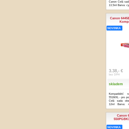
Canon Celá sad
13,5ml Barva: c
Canon 6445B
Kompa
NOVINKA
3.38,- €
bez DPH
skladem
Kompatibilní 
551MXL - pro po
Celá sada obs
12ml Barva: m
...více
Canon 6
550PGBKXL
NOVINKA