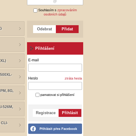
Souhlasím s
zpracováním
osobních údajů
G
Odebrat
Přidat
Přihlášení
E-mail
 XL)
2500XL-
Heslo
ztráta hesla
8PM, 8G,
pamatovat si přihlášení
I-526M,
Registrace
Přihlásit
 CLI-
Přihlásit přes Facebook