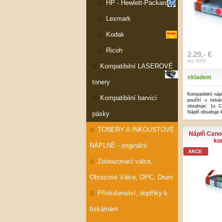
HP - Hewlett-Packard
Lexmark
Kodak
Ricoh
2.29,- €
bez DPH
Kompatibilní LASEROVÉ
skladem
tonery
Kompatibilní náp
Kompatibilní barvicí
použití v tisk
obsahuje: 1x C
Náplň obsahuje k
pásky
TONERY A INKOUSTOVÉ
Náplň Cano
ko
NÁPLNĚ - originální
AKCE
Zobrazovací válce,
Obrazové Válce, OPC, Drum
Příslušenství, doplňky k
tiskárnám