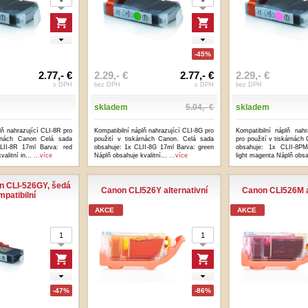
-45%
2.77,- €
2.29,- €
2.77,- €
2.29,- €
s DPH
bez DPH
s DPH
bez DPH
skladem
5.04,- €
skladem
lň nahrazující CLI-8R pro
Kompatibilní náplň nahrazující CLI-8G pro
Kompatibilní náplň nah
árnách Canon Celá sada
použití v tiskárnách Canon. Celá sada
pro použití v tiskárnách
LII-8R 17ml Barva: red
obsahuje: 1x CLII-8G 17ml Barva: green
obsahuje: 1x CLII-8PM
valitní in...
...více
Náplň obsahuje kvalitní...
...více
light magenta Náplň obs
n CLI-526GY, šedá
Canon CLI526Y alternativní
Canon CLI526M a
mpatibilní
AKCE
AKCE
-47%
-86%