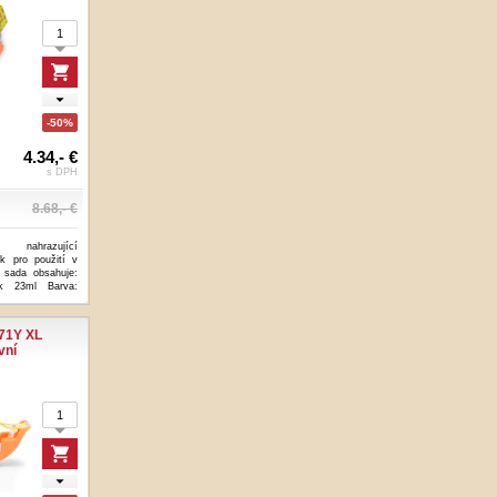
-50%
4.34,- €
s DPH
8.68,- €
 nahrazující
k pro použití v
 sada obsahuje:
k 23ml Barva:
71Y XL
vní