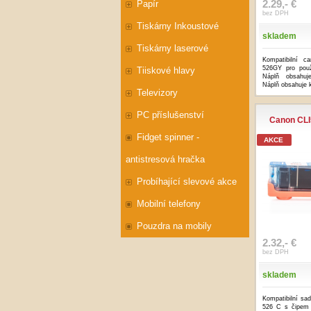
2.29,- €
Papír
bez DPH
Tiskárny Inkoustové
skladem
Tiskárny laserové
Kompatibilní ca
526GY pro použ
Tiiskové hlavy
Náplň obsahuj
Náplň obsahuje k
Televizory
PC příslušenství
Canon CLI5
Fidget spinner -
AKCE
antistresová hračka
Probíhající slevové akce
Mobilní telefony
Pouzdra na mobily
2.32,- €
bez DPH
skladem
Kompatibilní sad
526 C s čipem p