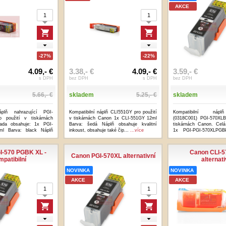
AKCE
-27%
-22%
4.09,- €
3.38,- €
4.09,- €
3.59,- €
s DPH
bez DPH
s DPH
bez DPH
5.66,- €
skladem
5.25,- €
skladem
náplň nahrazující PGI-
Kompatibilní náplň CLI551GY pro použití
Kompatibilní náplň
 použití v tiskárnách
v tiskárnách Canon 1x CLI-551GY 12ml
(0318C001) PGI-570XLB
ada obsahuje: 1x PGI-
Barva: šedá Náplň obsahuje kvalitní
tiskárnách Canon. Celá
l Barva: black Náplň
inkoust, obsahuje také čip...
...více
1x PGI-PGI-570XLPGB
photo...
...více
I-570 PGBK XL -
Canon CLI-5
Canon PGI-570XL alternativní
mpatibilní
alternati
NOVINKA
NOVINKA
AKCE
AKCE