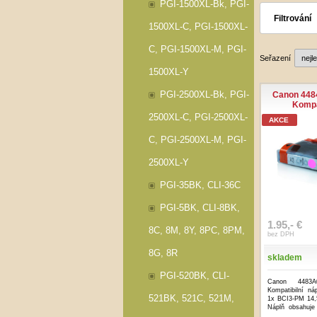
PGI-1500XL-Bk, PGI-
Filtrování
1500XL-C, PGI-1500XL-
C, PGI-1500XL-M, PGI-
Seřazení
1500XL-Y
PGI-2500XL-Bk, PGI-
Canon 448
Kompat
2500XL-C, PGI-2500XL-
AKCE
C, PGI-2500XL-M, PGI-
2500XL-Y
PGI-35BK, CLI-36C
PGI-5BK, CLI-8BK,
1.95,- €
8C, 8M, 8Y, 8PC, 8PM,
bez DPH
8G, 8R
skladem
PGI-520BK, CLI-
Canon 4483
Kompatibilní ná
521BK, 521C, 521M,
1x BCI3-PM 14,5
Náplň obsahuje 
...více