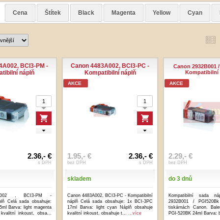
Cena
Štítek
Black
Magenta
Yellow
Cyan
4A002, BCI3-PM -
Canon 4483A002, BCI3-PC -
Canon 2932B001 /
ibilní náplň
Kompatibilní náplň
Kompatibilní
AKCE
AKCE
2.36,- €
1.95,- €
2.36,- €
2.29,- €
s DPH
bez DPH
s DPH
bez DPH
skladem
do 3 dnů
A002 , BCI3-PM -
Canon 4483A002, BCI3-PC - Kompatibilní
Kompatibilní sada náp
plň Celá sada obsahuje:
náplň Celá sada obsahuje: 1x BCI-3PC
2932B001 / PGI520Bk
ml Barva: light magenta
17ml Barva: light cyan Náplň obsahuje
tiskárnách Canon. Bale
kvalitní inkoust, obsa...
kvalitní inkoust, obsahuje t...
...více
PGI-520BK 24ml Barva: b