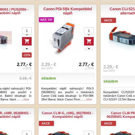
Canon PGI-5Bk Kompatibilní
Canon CLI-521
B001 / PGI525Bk -
tibilní náplň
náplň
alternati
NÁŠ TIP
AKCE
-13%
2.77,- €
2.29,- €
2.77,- €
2.29,- €
s DPH
bez DPH
s DPH
bez DPH
3.18,- €
skladem
skladem
a náplní nahrazující PGI-
Kompatibilní náplň nahrazující PGI-5
9B001 pro použití v
(0628B001) pro použití v tiskárnách
Kompatibilní CLI521GY
on. Balení obsahuje: 1x
Canon Celá sada obsahuje: 1x PGI-5BK
tiskárnách Canon Celá s
Barva: black ...
...více
28ml Barva: black Canon Pixm...
...více
CLI-521GY 13,5ml Barva
, cli8R, 0626B001 -
Canon CLI8-G, cli8G, 0627B001 -
Canon CLI8-PM,
tibilní náplň
Kompatibilní náplň
0625B001 Kompati
AKCE
AKCE