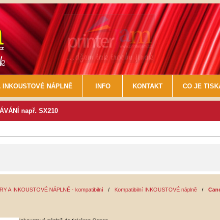
 INKOUSTOVÉ NÁPLNĚ
INFO
KONTAKT
CO JE TIS
VÁNÍ např. SX210
Y A INKOUSTOVÉ NÁPLNĚ - kompatibilní
/
Kompatibilní INKOUSTOVÉ náplně
/
Can