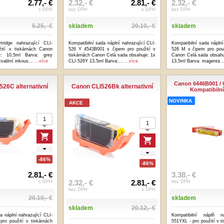
2.77,- €
2.32,- €
2.81,- €
2.32,- €
s DPH
bez DPH
s DPH
bez DPH
5.25,- €
skladem
20.10,- €
skladem
rtridge nahrazující CLI-
Kompatibilní sada náplní nahrazující CLI-
Kompatibilní sada náplní
ití v tiskárnách Canon
526 Y 4543B001 s čipem pro použití v
526 M s čipem pro použ
e: 10,5ml Barva: grey
tiskárnách Canon Celá sada obsahuje: 1x
Canon Celá sada obsahu
valitní inkous...
...více
CLI-526Y 13,5ml Barva:...
...více
13,5ml Barva: magenta .
Canon 6446B001 / 
26C alternativní
Canon CLI526Bk alternativní
Kompatibilní
NOVINKA
AKCE
-86%
-86%
2.81,- €
3.38,- €
2.32,- €
2.81,- €
s DPH
bez DPH
bez DPH
s DPH
20.10,- €
skladem
skladem
20.12,- €
a náplní nahrazující CLI-
Kompatibilní náplň na
ro použití v tiskárnách
551YXL - pro použití v t