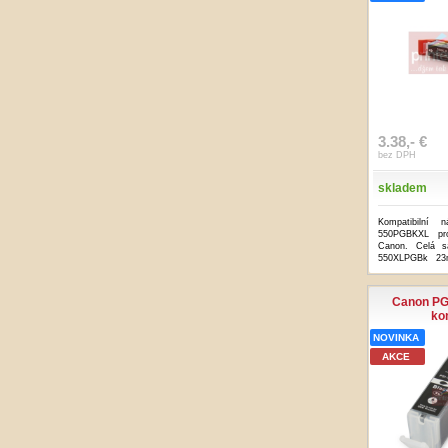
3.38,- €
bez DPH
skladem
Kompatibilní 
550PGBKXL pro
Canon. Celá s
550XLPGBk 23m
obs...
...více
Canon PG
ko
NOVINKA
AKCE