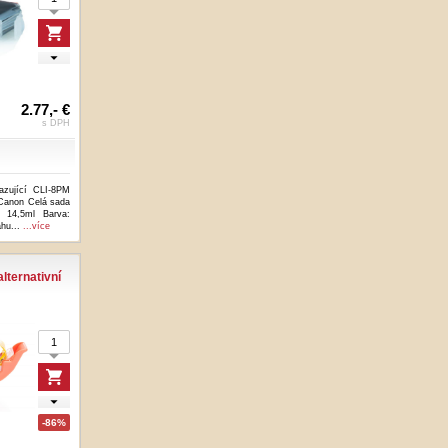
2.77,- €
s DPH
razující CLI-8PM
 Canon Celá sada
 14,5ml Barva:
ahu...
...více
lternativní
-86%