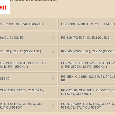
Inkoustové náplně do tiskáren Canon.
BCI-21BK , BCI-24C / BCI-21C
BCI-3e/BCI-6 BK, C, M, Y, PC, PM, R, 
0), CL-41 (CL-51)
PG-510 (PG-512), CL-511 (CL-513)
540 XL), CL-541 (CL-541 XL)
PG-545 (PG-545 XL), CL-546 (CL-546
Bk, PGI-1500XL-C, PGI-1500XL-
PGI-2500XL-Bk, PGI-2500XL-C, PGI-
XL-M, PGI-1500XL-Y
C, PGI-2500XL-M, PGI-2500XL-Y
PGI-5BK, CLI-8BK, 8C, 8M, 8Y, 8PC, 
CLI-36C
8R
CLI-521BK, 521C, 521M, 521Y,
PGI-525BK, CLI-526BK, CLI-526C, CL
CLI-526Y, CLI-526GY
, CLI-551BK, CLI-551C, CLI-
PGI-570PGBK, CLI-571BK, CLI-571C,
51Y, CLI-551GY
571M, CLI-571Y, CLI-571GY