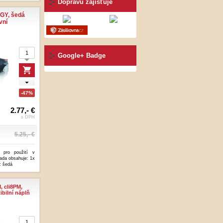
Dopravu zajišťuje
GY, šedá
vní
Google+ Badge
-47%
2.77,- €
s DPH
5.25,- €
 pro použití v
ada obsahuje: 1x
: šedá
 cli8PM,
bilní náplň