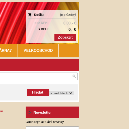
Košík:
je prázdný
bez DPH:
0.00,- €
s DPH:
0,- €
Zobrazit
KÁRNA?
VELKOOBCHOD
Hledat
on
Newsletter
Odebírejte aktuální novinky