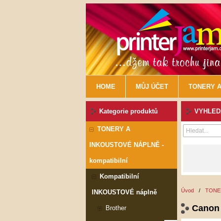
HOME
MŮJ ÚČET
TONERY A
Kategorie produktů
VYHLEDÁ
TONERY A
INKOUSTOVÉ NÁPLNĚ -
kompatibilní
Kompatibilní
Úvod
/
TONER
INKOUSTOVÉ náplně
Canon
Brother