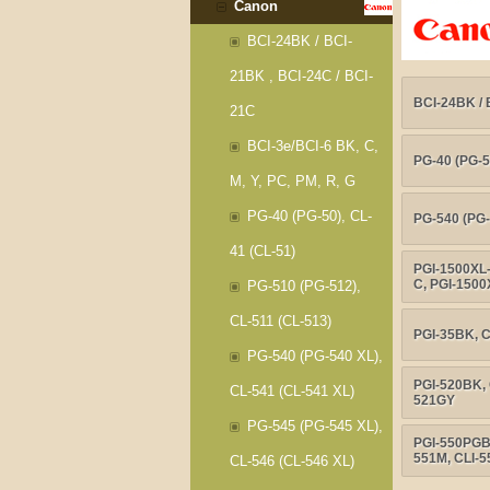
Canon
BCI-24BK / BCI-
21BK , BCI-24C / BCI-
BCI-24BK / 
21C
BCI-3e/BCI-6 BK, C,
PG-40 (PG-5
M, Y, PC, PM, R, G
PG-40 (PG-50), CL-
PG-540 (PG-
41 (CL-51)
PGI-1500XL-
C, PGI-1500
PG-510 (PG-512),
CL-511 (CL-513)
PGI-35BK, 
PG-540 (PG-540 XL),
PGI-520BK, 
CL-541 (CL-541 XL)
521GY
PG-545 (PG-545 XL),
PGI-550PGBK
551M, CLI-5
CL-546 (CL-546 XL)