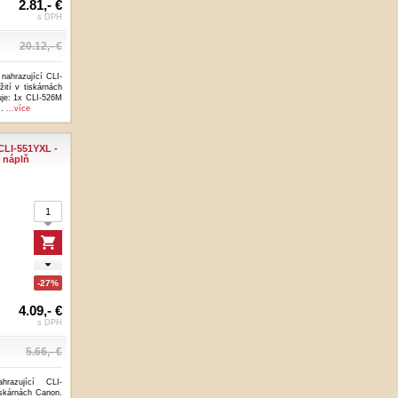
2.81,- €
s DPH
20.12,- €
 nahrazující CLI-
ití v tiskárnách
je: 1x CLI-526M
..
...více
CLI-551YXL -
 náplň
-27%
4.09,- €
s DPH
5.66,- €
hrazující CLI-
iskárnách Canon.