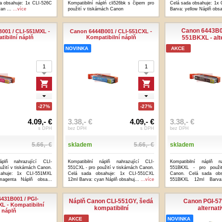
a obsahuje: 1x CLI-526C
Kompatibilní náplń cli526bk s čipem pro
Celá sada obsahuje: 1x
yan ...
...více
použití v tiskárnách Canon
Barva: yellow Náplň obs
Canon 6443B00
001 / CLI-551MXL -
Canon 6444B001 / CLI-551CXL -
tibilní náplň
Kompatibilní náplň
551BKXL - alte
NOVINKA
AKCE
-27%
-27%
4.09,- €
3.38,- €
4.09,- €
3.38,- €
s DPH
bez DPH
s DPH
bez DPH
5.66,- €
skladem
5.66,- €
skladem
náplň nahrazující CLI-
Kompatibilní náplň nahrazující CLI-
Kompatibilní náplň na
užití v tiskárnách Canon.
551CXL - pro použití v tiskárnách Canon.
551BKXL - pro použit
ahuje: 1x CLI-551MXL
Celá sada obsahuje: 1x CLI-551CXL
Canon. Celá sada obs
agenta Náplň obsa...
12ml Barva: cyan Náplň obsahuj...
...více
551BKXL 12ml Barva
obsa...
...více
431B001 / PGI-
Náplň Canon CLI-551GY, šedá
Canon PGI-5
 - Kompatibilní
kompatibilní
alternati
náplň
AKCE
NOVINKA