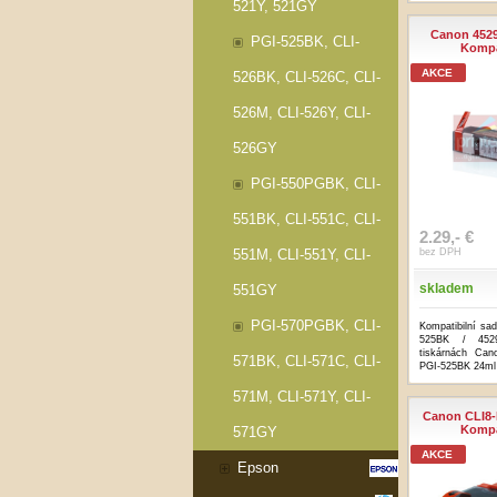
521Y, 521GY
Canon 4529
PGI-525BK, CLI-
Kompa
AKCE
526BK, CLI-526C, CLI-
526M, CLI-526Y, CLI-
526GY
PGI-550PGBK, CLI-
551BK, CLI-551C, CLI-
2.29,- €
551M, CLI-551Y, CLI-
bez DPH
skladem
551GY
PGI-570PGBK, CLI-
Kompatibilní sad
525BK / 452
tiskárnách Can
571BK, CLI-571C, CLI-
PGI-525BK 24ml 
571M, CLI-571Y, CLI-
Canon CLI8-R
Kompa
571GY
AKCE
Epson