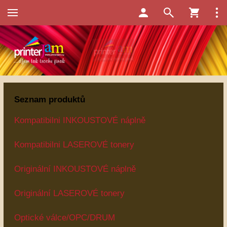
Seznam produktů
Kompatibilni INKOUSTOVÉ náplně
Kompatibilni LASEROVÉ tonery
Originální INKOUSTOVÉ náplně
Originální LASEROVÉ tonery
Optické válce/OPC/DRUM