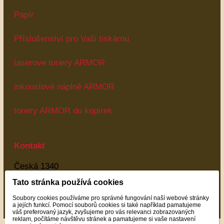
Papír
Příslušenství pro Vaši tiskárnu
laserove tonery ARMOR
inkoustové náplně ARMOR
tonery ARMOR do kopírek
Kontakt
Česká 1340
Most
Tato stránka používá cookies
43401
Soubory cookies používáme pro správné fungování naší webové stránky
Most
a jejích funkcí. Pomocí souborů cookies si také například pamatujeme
váš preferovaný jazyk, zvyšujeme pro vás relevanci zobrazovaných
reklam, počítáme návštěvu stránek a pamatujeme si vaše nastavení