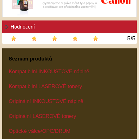
(vyhrazujeme si právo měnit tyto popisy a
specifikace bez předchozího upozornění)
Hodnocení
5
/
5
Seznam produktů
Kompatibilni INKOUSTOVÉ náplně
Kompatibilni LASEROVÉ tonery
Originální INKOUSTOVÉ náplně
Originální LASEROVÉ tonery
Optické válce/OPC/DRUM