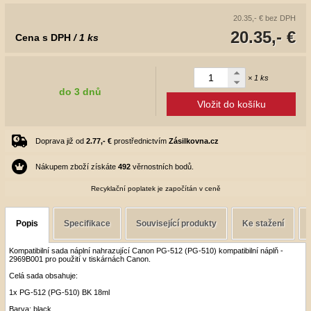
20.35,- €
bez DPH
20.35,- €
Cena s DPH
/ 1 ks
× 1 ks
do 3 dnů
Vložit do košíku
Doprava již od
2.77,- €
prostřednictvím
Zásilkovna.cz
Nákupem zboží získáte
492
věrnostních bodů.
Recyklační poplatek je započítán v ceně
Popis
Specifikace
Související produkty
Ke stažení
Kompatibilní sada náplní nahrazující Canon PG-512 (PG-510) kompatibilní náplň -
2969B001 pro použití v tiskárnách Canon.
Celá sada obsahuje:
1x PG-512 (PG-510) BK 18ml
Barva: black