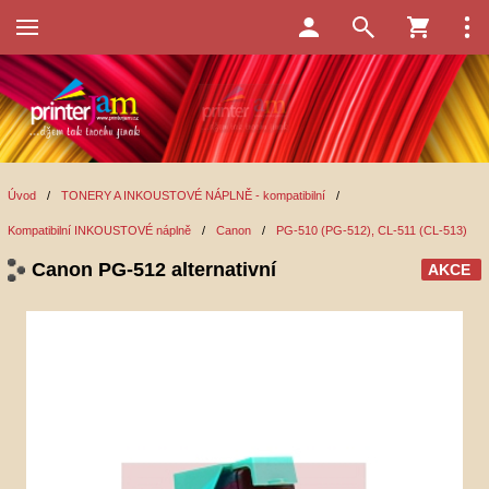
Úvod
/
TONERY A INKOUSTOVÉ NÁPLNĚ - kompatibilní
/
Kompatibilní INKOUSTOVÉ náplně
/
Canon
/
PG-510 (PG-512), CL-511 (CL-513)
Canon PG-512 alternativní
AKCE