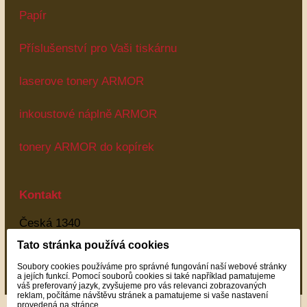
Papír
Příslušenství pro Vaši tiskárnu
laserove tonery ARMOR
inkoustové náplně ARMOR
tonery ARMOR do kopírek
Kontakt
Česká 1340
Most
Tato stránka používá cookies
43401
Soubory cookies používáme pro správné fungování naší webové stránky
Most
a jejích funkcí. Pomocí souborů cookies si také například pamatujeme
váš preferovaný jazyk, zvyšujeme pro vás relevanci zobrazovaných
reklam, počítáme návštěvu stránek a pamatujeme si vaše nastavení
provedená na stránce.