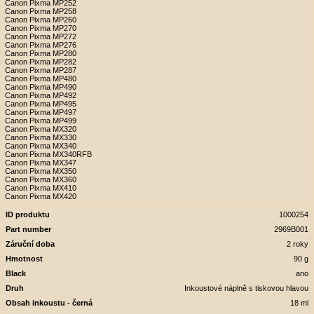
Canon Pixma MP252
Canon Pixma MP258
Canon Pixma MP260
Canon Pixma MP270
Canon Pixma MP272
Canon Pixma MP276
Canon Pixma MP280
Canon Pixma MP282
Canon Pixma MP287
Canon Pixma MP480
Canon Pixma MP490
Canon Pixma MP492
Canon Pixma MP495
Canon Pixma MP497
Canon Pixma MP499
Canon Pixma MX320
Canon Pixma MX330
Canon Pixma MX340
Canon Pixma MX340RFB
Canon Pixma MX347
Canon Pixma MX350
Canon Pixma MX360
Canon Pixma MX410
Canon Pixma MX420
ID produktu
1000254
Part number
2969B001
Záruční doba
2 roky
Hmotnost
90 g
Black
ano
Druh
Inkoustové náplně s tiskovou hlavou
Obsah inkoustu - černá
18 ml