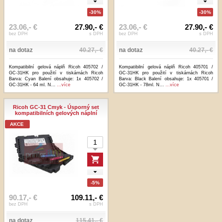
-30%
-30%
23.06,- €
27.90,- €
23.06,- €
27.90,- €
bez DPH
s DPH
bez DPH
s DPH
na dotaz
40.27,- €
na dotaz
40.27,- €
Kompatibilní gelová náplň Ricoh 405702 /
Kompatibilní gelová náplň Ricoh 405701 /
GC-31HK pro použití v tiskárnách Ricoh
GC-31HK pro použití v tiskárnách Ricoh
Barva: Cyan Balení obsahuje: 1x 405702 /
Barva: Black Balení obsahuje: 1x 405701 /
GC-31HK - 64 ml. N...
...více
GC-31HK - 78ml. N...
...více
Ricoh GC-31 Cmyk - Úsporný set
kompatibilních gelových náplní
AKCE
-5%
90.17,- €
109.11,- €
bez DPH
s DPH
na dotaz
115.41,- €