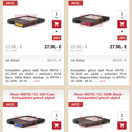
AKCE
AKCE
-30%
-30%
23.06,- €
27.90,- €
23.06,- €
27.90,- €
bez DPH
s DPH
bez DPH
s DPH
na dotaz
40.27,- €
na dotaz
40.27,- €
Kompatibilní gelová náplň Ricoh 405704 /
Kompatibilní gelová náplň Ricoh 405703 /
GC-31HK pro použití v tiskárnách Ricoh
GC-31HK pro použití v tiskárnách Ricoh
Barva: Yellow Balení obsahuje: 1x 405704 /
Barva: Magenta Balení obsahuje: 1x 405703 /
GC-31HK - 64 ml. ...
...více
GC-31HK - 64 ml. ...
...více
Ricoh 405702 / GC-31H Cyan -
Ricoh 405701 / GC-31HK Black -
Kompatibilní gelové náplně
Kompatibilní gelové náplně
AKCE
AKCE