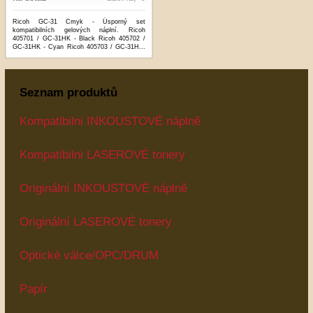
Ricoh GC-31 Cmyk - Úsporný set
kompatibilních gelových náplní. Ricoh
405701 / GC-31HK - Black Ricoh 405702 /
GC-31HK - Cyan Ricoh 405703 / GC-31H...
...více
Seznam produktů
Kompatibilni INKOUSTOVÉ náplně
Kompatibilni LASEROVÉ tonery
Originální INKOUSTOVÉ náplně
Originální LASEROVÉ tonery
Optické válce/OPC/DRUM
Papír