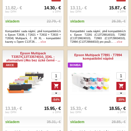
11.82,- €
14.30,- €
13.11,- €
15.87,- €
bez DPH
s DPH
bez DPH
s DPH
skladem
22.79,- €
skladem
26.38,- €
Kompatibilní sada náplní, plně kompatibilních
Kompatibilní sada náplní, plně kompatibilních
s Epson T2636, ( T2621 + T2632 + T2633 +
s Epson T2291 (C13T29914010), T2992
T2634) Multipack, č. 26 XL - kompatibilní
(C13T29924010), T2993 (C13T29934010),
kazety s čipem C13T26...
...více
T2994 (C13T29944010) pro použi...
...více
Epson Multipack
Epson Multipack T7891 - T7894
T3357/C13T33574010, 33XL -
kompatibilní náplně
alternativní (4ks bez úzké černé - ...
AKCE
BOMBA
-54%
-35%
13.18,- €
15.95,- €
15.33,- €
18.55,- €
bez DPH
s DPH
bez DPH
s DPH
skladem
35.31,- €
skladem
28.85,- €