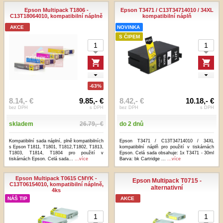
Epson Multipack T1806 -
Epson T3471 / C13T34714010 / 34XL
C13T18064010, kompatibilní náplně
kompatibilní náplň
AKCE
NOVINKA
S ČIPEM
-63%
8.14,- €
9.85,- €
8.42,- €
10.18,- €
bez DPH
s DPH
bez DPH
s DPH
skladem
26.79,- €
do 2 dnů
Kompatibilní sada náplní, plně kompatibilních
Epson T3471 / C13T34714010 / 34XL
s Epson T1811, T1801, T1812,T1802, T1813,
kompatibilní náplň pro použití v tiskárnách
T1803, T1814, T1804 pro použití v
Epson. Celá sada obsahuje: 1x T3471 - 30ml
tiskárnách Epson. Celá sada...
...více
Barva: bk Cartridge ...
...více
Epson Multipack T0615 CMYK -
Epson Multipack T0715 -
C13T06154010, kompatibilní náplně,
alternativní
4ks
NÁŠ TIP
AKCE