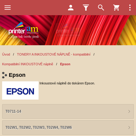
Úvod
/
TONERY A INKOUSTOVÉ NÁPLNĚ - kompatibilní
/
Kompatibilní INKOUSTOVÉ náplně
/
Epson
Epson
Inkoustové náplně do tiskáren Epson.
T0711-14
T02W1, T02W2, T02W3, T02W4, T02W6