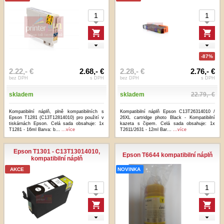
-87%
2.22,- €
2.68,- €
2.28,- €
2.76,- €
bez DPH
s DPH
bez DPH
s DPH
skladem
skladem
22.79,- €
Kompatibilní náplň, plně kompatibilních s
Kompatibilní náplň Epson C13T26314010 /
Epson T1281 (C13T12814010) pro použití v
26XL cartridge photo Black - Kompatibilní
tiskárnách Epson. Celá sada obsahuje: 1x
kazeta s čipem. Celá sada obsahuje: 1x
T1281 - 16ml Barva: b...
...více
T2611/2631 - 12ml Bar...
...více
Epson T1301 - C13T13014010,
Epson T6644 kompatibilní náplň
kompatibilní náplň
AKCE
NOVINKA