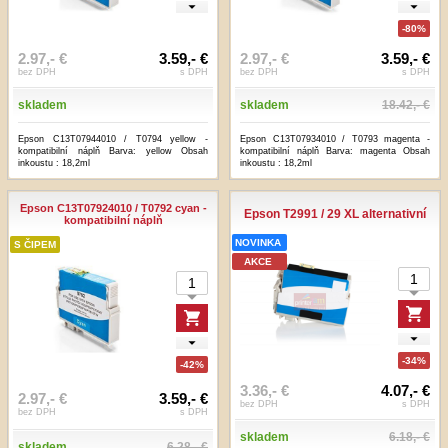
-80%
2.97,- €
3.59,- €
2.97,- €
3.59,- €
bez DPH
s DPH
bez DPH
s DPH
skladem
skladem
18.42,- €
Epson C13T07944010 / T0794 yellow -
Epson C13T07934010 / T0793 magenta -
kompatibilní náplň Barva: yellow Obsah
kompatibilní náplň Barva: magenta Obsah
inkoustu : 18,2ml
inkoustu : 18,2ml
Epson C13T07924010 / T0792 cyan -
Epson T2991 / 29 XL alternativní
kompatibilní náplň
NOVINKA
S ČIPEM
AKCE
-34%
-42%
3.36,- €
4.07,- €
2.97,- €
3.59,- €
bez DPH
s DPH
bez DPH
s DPH
skladem
6.18,- €
skladem
6.28,- €