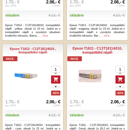
1.70,- €
2.06,- €
1.70,- €
2.06,- €
bez DPH
s DPH
bez DPH
s DPH
skladem
4.12,- €
skladem
4.12,- €
Epson T1814 - C13T18144010, kompatibilní
Epson T1813 - C13T18134010 , kompatibilní
náplň - yellow, obsah 1x 15 ml. Jedná se o
náplň - magenta, obsah 1x 15 ml. Jedná se o
kompatibilní náplň s vysokým obsahem
kompatibilní náplň s vysokým obsahem
kvalitního inkoustu. Barva...
...více
kvalitního inkoustu. Bar...
...více
Epson T1811 - C13T18114010,
Epson T1812 - C13T18124010 ,
kompatibilní náplň
kompatibilní náplň
AKCE
AKCE
-50%
-50%
1.70,- €
2.06,- €
1.70,- €
2.06,- €
bez DPH
s DPH
bez DPH
s DPH
skladem
4.12,- €
skladem
4.12,- €
Epson T1812 - C13T18124010 , kompatibilní
Epson T1811 - C13T18114010, kompatibilní
náplň - cyan, obsah 1x 15 ml. Jedná se o
náplň - černá, obsah 1x 18,2 ml. Jedná se o