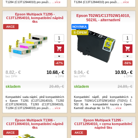
T1284 (C13T12944010) pro použi...
...více
T1284 (C13T12844010) pro použi...
...více
Epson Multipack T1295 -
Epson T02W1/C13T02W14010,
C13T12954010, kompatibilní náplně
502XL - alternativní
4ks
AKCE
NOVINKA
S ČIPEM
-47%
-56%
8.82,- €
10.68,- €
9.04,- €
10.93,- €
bez DPH
s DPH
bez DPH
s DPH
skladem
20.49,- €
skladem
24.89,- €
Kompatibilní sada náplní, plně kompatibilních
Kompatibilní náplň, plně kompatibilních s
s Epson T1291 (C13T12914010), T1292
Epson T02W1/C13T02W14010 (T02V1) č.
(C13T12924010), T1293 (C13T12934010),
502 XL bk - kompatibilní kazeta s čipem.
T1284 (C13T12944010) pro použi...
...více
Kartridž obsahuje bk: 1x T0...
...více
Epson Multipack T1306 -
Epson Multipack T1295 -
C13T13064010, kompatibilní náplně
C13T12954010, + cerna kompatibilní
4ks
náplně 5ks
AKCE
AKCE