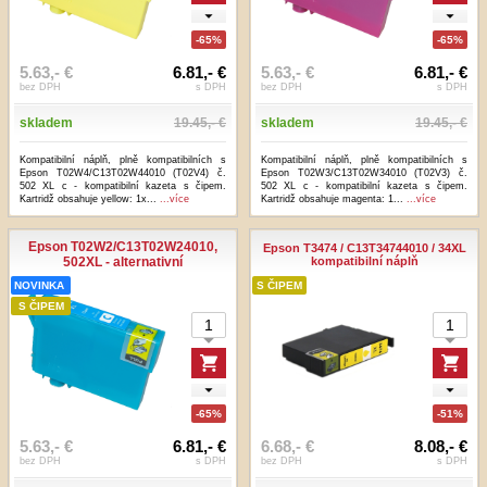
-65%
-65%
5.63,- €
6.81,- €
5.63,- €
6.81,- €
bez DPH
s DPH
bez DPH
s DPH
skladem
19.45,- €
skladem
19.45,- €
Kompatibilní náplň, plně kompatibilních s
Kompatibilní náplň, plně kompatibilních s
Epson T02W4/C13T02W44010 (T02V4) č.
Epson T02W3/C13T02W34010 (T02V3) č.
502 XL c - kompatibilní kazeta s čipem.
502 XL c - kompatibilní kazeta s čipem.
Kartridž obsahuje yellow: 1x...
...více
Kartridž obsahuje magenta: 1...
...více
Epson T02W2/C13T02W24010,
Epson T3474 / C13T34744010 / 34XL
502XL - alternativní
kompatibilní náplň
NOVINKA
S ČIPEM
S ČIPEM
-65%
-51%
5.63,- €
6.81,- €
6.68,- €
8.08,- €
bez DPH
s DPH
bez DPH
s DPH