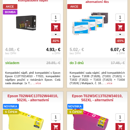
kompatibilní náplň
alternativní 4ks
AKCE
AKCE
BOMBA
-82%
-65%
4.08,- €
4.93,- €
5.02,- €
6.07,- €
bez DPH
s DPH
bez DPH
s DPH
skladem
28.85,- €
do 3 dnů
17.46,- €
Kompatibilní náplň, plně kompatibilní s Epson
Kompatibilní sada náplní, plně kompatibilních
Epson C13T70214010 - T7021, kompatibilní
s Epson T1636 (T1626), (T1631 (T1621) +
náplňpro použití v tiskárnách Epson. Celá
T1632 (T1622) + T1633 (T1623) + T1634
sada obsahuje: 1x T...
...více
(T1624) ) Multipack, č. 16...
...více
Epson T02W4/C13T02W44010,
Epson T02W3/C13T02W34010,
502XL - alternativní
502XL - alternativní
NOVINKA
NOVINKA
S ČIPEM
S ČIPEM