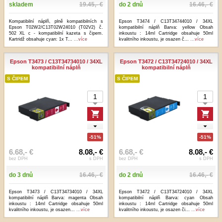
skladem
19.45,- €
do 2 dnů
16.46,- €
Kompatibilní náplň, plně kompatibilních s
Epson T3474 / C13T34744010 / 34XL
Epson T02W2/C13T02W24010 (T02V2) č.
kompatibilní náplň Barva: yellow Obsah
502 XL c - kompatibilní kazeta s čipem.
inkoustu : 14ml Cartridge obsahuje 50ml
Kartridž obsahuje cyan: 1x T...
...více
kvalitního inkoustu, je osazen č...
...více
Epson T3473 / C13T34734010 / 34XL
Epson T3472 / C13T34724010 / 34XL
kompatibilní náplň
kompatibilní náplň
S ČIPEM
S ČIPEM
-51%
-51%
6.68,- €
8.08,- €
6.68,- €
8.08,- €
bez DPH
s DPH
bez DPH
s DPH
do 3 dnů
16.46,- €
do 2 dnů
16.46,- €
Epson T3473 / C13T34734010 / 34XL
Epson T3472 / C13T34724010 / 34XL
kompatibilní náplň Barva: magenta Obsah
kompatibilní náplň Barva: cyan Obsah
inkoustu : 14ml Cartridge obsahuje 50ml
inkoustu : 14ml Cartridge obsahuje 50ml
kvalitního inkoustu, je osazen...
...více
kvalitního inkoustu, je osazen či...
...více