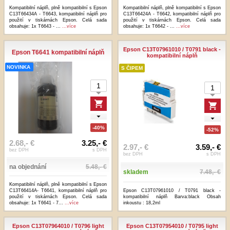
Kompatibilní náplň, plně kompatibilní s Epson
Kompatibilní náplň, plně kompatibilní s Epson
C13T66434A - T6643, kompatibilní náplň pro
C13T66424A - T6642, kompatibilní náplň pro
použití v tiskárnách Epson. Celá sada
použití v tiskárnách Epson. Celá sada
obsahuje: 1x T6643 - ...
...více
obsahuje: 1x T6642 - ...
...více
Epson C13T07961010 / T0791 black -
Epson T6641 kompatibilní náplň
kompatibilní náplň
NOVINKA
S ČIPEM
-40%
-52%
2.68,- €
3.25,- €
2.97,- €
3.59,- €
bez DPH
s DPH
bez DPH
s DPH
na objednání
5.48,- €
skladem
7.48,- €
Kompatibilní náplň, plně kompatibilní s Epson
C13T66414A- T6641, kompatibilní náplň pro
Epson C13T07961010 / T0791 black -
použití v tiskárnách Epson. Celá sada
kompatibilní náplň Barva:black Obsah
obsahuje: 1x T6641 - 7...
...více
inkoustu : 18,2ml
Epson C13T07964010 / T0796 light
Epson C13T07954010 / T0795 light