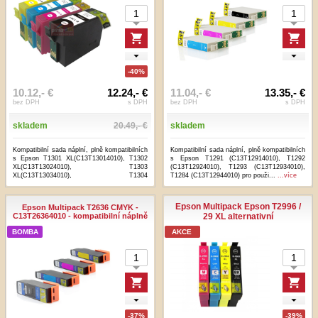
-40%
10.12,- €
12.24,- €
11.04,- €
13.35,- €
bez DPH
s DPH
bez DPH
s DPH
skladem
20.49,- €
skladem
Kompatibilní sada náplní, plně kompatibilních
Kompatibilní sada náplní, plně kompatibilních
s Epson T1301 XL(C13T13014010), T1302
s Epson T1291 (C13T12914010), T1292
XL(C13T13024010), T1303
(C13T12924010), T1293 (C13T12934010),
XL(C13T13034010), T1304
T1284 (C13T12944010) pro použi...
...více
XL(C13T13044010) p...
...více
Epson Multipack Epson T2996 /
Epson Multipack T2636 CMYK -
C13T26364010 - kompatibilní náplně
29 XL alternativní
BOMBA
AKCE
-37%
-39%