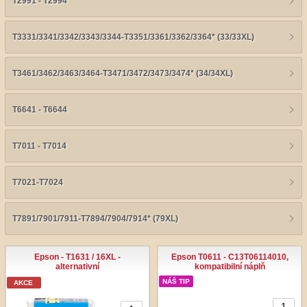
T2991 - T2994
T3331/3341/3342/3343/3344-T3351/3361/3362/3364* (33/33XL)
T3461/3462/3463/3464-T3471/3472/3473/3474* (34/34XL)
T6641 - T6644
T7011 - T7014
T7021-T7024
T7891/7901/7911-T7894/7904/7914* (79XL)
Epson - T1631 / 16XL -
Epson T0611 - C13T06114010,
alternativní
kompatibilní náplň
NÁŠ TIP
AKCE