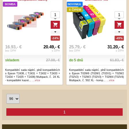
BOMBA
NOVINKA
S ČIPEM
-24%
-49%
16.93,- €
20.49,- €
25.79,- €
31.20,- €
bez DPH
s DPH
bez DPH
s DPH
skladem
27.08,- €
do 5 dnů
61.83,- €
Kompatibilní sada náplní, plně kompatibilních
Kompatibilní sada náplní, plně kompatibilních
s Epson T2438, ( T2431 + T2432 + T2433 +
s Epson T02W6 (T02W1 (T02V1) + T02W2
T2434 + T2435 + T2436) Multipack, č. 24 XL
(T02V2) + T02W3 (T02V3) + T02W4 (T02V4)
- kompatibilní kazet...
...více
Multipack, č. 502 XL - komp...
...více
1