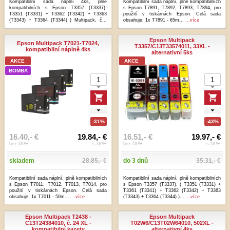
Kompatibilní sada náplní 4ks, plně
Kompatibilní sada náplní, plně kompatibilních
kompatibilních s Epson T3357 (T3337),
s Epson T7891, T7892, T7893, T7894, pro
T3351 (T3331) + T3362 (T3342) + T3363
použití v tiskárnách Epson. Celá sada
(T3343) + T3364 (T3344) ) Multipack, č...
obsahuje: 1x T7891 - 65m...
...více
...více
Epson Multipack
Epson Multipack T7021-T7024,
T3357/C13T33574011, 33XL -
kompatibilní náplně 4ks
alternativní 5ks
AKCE
AKCE
BOMBA
-31%
-43%
16.40,- €
19.84,- €
16.51,- €
19.97,- €
bez DPH
s DPH
bez DPH
s DPH
skladem
28.85,- €
do 3 dnů
35.31,- €
Kompatibilní sada náplní, plně kompatibilních
Kompatibilní sada náplní, plně kompatibilních
s Epson T7011, T7012, T7013, T7014, pro
s Epson T3357 (T3337), ( T3351 (T3331) +
použití v tiskárnách Epson. Celá sada
T3361 (T3341) + T3362 (T3342) + T3363
obsahuje: 1x T7011 - 50m...
...více
(T3343) + T3364 (T3344) )...
...více
Epson Multipack T2438 -
Epson Multipack
C13T24384010, č. 24 XL -
T02W6/C13T02W64010, 502XL -
kompatibilní kazety
alternativní 4ks