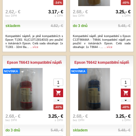
-34%
-40%
2.62,- €
3.17,- €
2.68,- €
3.25,- €
bez DPH
s DPH
bez DPH
s DPH
skladem
4.82,- €
do 3 dnů
5.48,- €
Kompatibilní náplnň, je plně kompatibilních s
Kompatibilní náplň, plně kompatibilní s Epson
Epson T1301 XL(C13T13014010) pro použití
C13T66444A - T6644, kompatibilní náplň pro
v tiskárnách Epson. Celá sada obsahuje: 1x
použití v tiskárnách Epson. Celá sada
T1301 - 32ml Ba...
...více
obsahuje: 1x T6644 - ...
...více
Epson T6643 kompatibilní náplň
Epson T6642 kompatibilní náplň
NOVINKA
NOVINKA
-40%
-40%
2.68,- €
3.25,- €
2.68,- €
3.25,- €
bez DPH
s DPH
bez DPH
s DPH
do 3 dnů
5.48,- €
skladem
5.48,- €