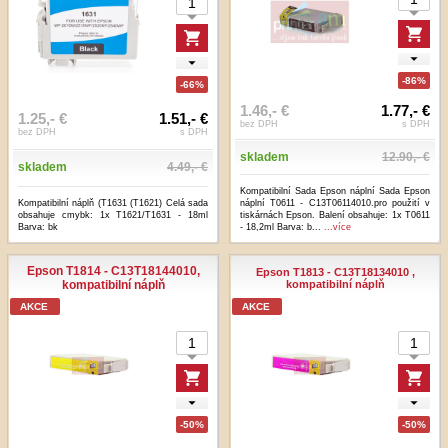
-86%
-66%
1.46,- €
1.77,- €
1.25,- €
1.51,- €
bez DPH
s DPH
bez DPH
s DPH
skladem
12.90,- €
skladem
4.49,- €
Kompatibilní Sada Epson náplní Sada Epson
Kompatibilní náplň (T1631 (T1621) Celá sada
náplní T0611 - C13T06114010.pro použití v
obsahuje cmybk: 1x T1621/T1631 - 18ml
tiskárnách Epson. Balení obsahuje: 1x T0611
Barva: bk
- 18,2ml Barva: b...
...více
Epson T1814 - C13T18144010,
Epson T1813 - C13T18134010 ,
kompatibilní náplň
kompatibilní náplň
AKCE
AKCE
-50%
-50%