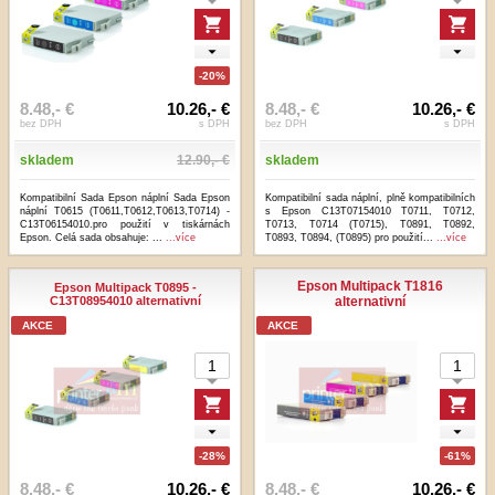
-20%
8.48,- €
10.26,- €
8.48,- €
10.26,- €
bez DPH
s DPH
bez DPH
s DPH
skladem
12.90,- €
skladem
Kompatibilní Sada Epson náplní Sada Epson
Kompatibilní sada náplní, plně kompatibilních
náplní T0615 (T0611,T0612,T0613,T0714) -
s Epson C13T07154010 T0711, T0712,
C13T06154010.pro použití v tiskárnách
T0713, T0714 (T0715), T0891, T0892,
Epson. Celá sada obsahuje: ...
...více
T0893, T0894, (T0895) pro použití...
...více
Epson Multipack T1816
Epson Multipack T0895 -
C13T08954010 alternativní
alternativní
AKCE
AKCE
-28%
-61%
8.48,- €
10.26,- €
8.48,- €
10.26,- €