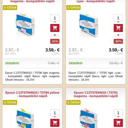
magenta - kompatibilní náplň
cyan - kompatibilní náplň
S ČIPEM
S ČIPEM
-52%
-80%
2.97,- €
3.59,- €
2.97,- €
3.59,- €
bez DPH
s DPH
bez DPH
s DPH
skladem
7.48,- €
skladem
18.42,- €
Epson C13T07964010 / T0796 light magenta
Epson C13T07954010 / T0795 light cyan -
- kompatibilní náplň Barva: light magenta
kompatibilní náplň Barva: light cyan Obsah
Obsah inkoustu : 18,2ml
inkoustu : 18,2ml
Epson C13T07944010 / T0794 yellow
Epson C13T07934010 / T0793
- kompatibilní náplň
magenta - kompatibilní náplň
S ČIPEM
S ČIPEM