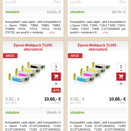
bez DPH
s DPH
bez DPH
s DPH
skladem
14.43,- €
skladem
26.79,- €
Kompatibilní sada náplní, plně kompatibilních
Kompatibilní sada náplní, plně kompatibilních
s Epson T0891, T0892, T0893, T0894,
s Epson T1811, T1801, T1812,T1802, T1813,
(T0895) T0711, T0712, T0713, T0714
T1803, T1814, T1804 C13T18164010 pro
(T0715), pro použití v tiskárnác...
...více
použití v tiskárnách E...
...více
Epson Multipack T1295
Epson Multipack T1285 -
alternativní
alternativní
AKCE
AKCE
-47%
8.82,- €
10.68,- €
8.82,- €
10.68,- €
bez DPH
s DPH
bez DPH
s DPH
skladem
20.49,- €
skladem
Kompatibilní sada náplní, plně kompatibilních
Kompatibilní sada náplní, plně kompatibilních
s Epson T1291 (C13T12914010), T1292
s Epson T1281 (C13T12814010), T1282
(C13T12924010), T1293 (C13T12934010),
(C13T12824010), T1283 (C13T12834010),