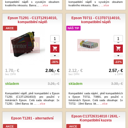
kompatibilní náplň s vysokým obsahem
kompatibilní náplň s vysokým obsahem
kvalitního inkoustu. Barva:...
...více
kvalitního inkoustu. Barv...
...více
Epson T1291 - C13T12914010,
Epson T0711 - C13T07114010,
kompatibilní náplň
kompatibilní náplň
AKCE
NÁŠ TIP
-36%
-22%
1.70,- €
2.06,- €
2.12,- €
2.57,- €
bez DPH
s DPH
bez DPH
s DPH
skladem
3.26,- €
skladem
3.30,- €
Kompatibilní náplň, plně kompatibilní s Epson
Kompatibilní sada náplní, plně kompatibilních
T1291 (C13T12914010) pro použití v
s Epson T0711, T0891, pro použití v
tiskárnách Epson. Celá sada obsahuje: 1x
tiskárnách Epson. Celá sada obsahuje: 1x
T1291 - 19ml Barva: bk ...
...více
T0711 - 19ml Barva: bk...
...více
Epson C13T26314010 / 26XL -
Epson T1281 - alternativní
Kompatibilní kazeta
AKCE
AKCE