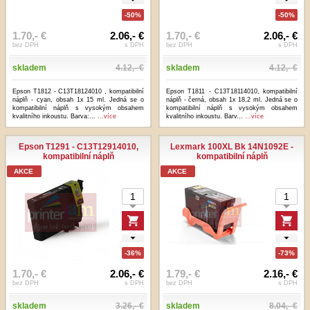
-50%
-50%
1.70,- €
2.06,- €
1.70,- €
2.06,- €
bez DPH
s DPH
bez DPH
s DPH
skladem
4.12,- €
skladem
4.12,- €
Epson T1812 - C13T18124010 , kompatibilní
Epson T1811 - C13T18114010, kompatibilní
náplň - cyan, obsah 1x 15 ml. Jedná se o
náplň - černá, obsah 1x 18,2 ml. Jedná se o
kompatibilní náplň s vysokým obsahem
kompatibilní náplň s vysokým obsahem
kvalitního inkoustu. Barva:...
...více
kvalitního inkoustu. Barv...
...více
Epson T1291 - C13T12914010,
Lexmark 100XL Bk 14N1092E -
kompatibilní náplň
kompatibilní náplň
AKCE
AKCE
-36%
-73%
1.70,- €
2.06,- €
1.79,- €
2.16,- €
bez DPH
s DPH
bez DPH
s DPH
skladem
3.26,- €
skladem
8.04,- €