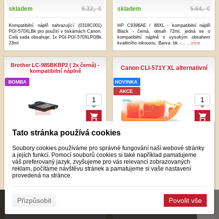
skladem
6.32,- €
skladem
5.64,- €
Kompatibilní náplň nahrazující (0318C001)
HP C9396AE / 88XL - kompatibilní náplň
PGI-570XLBk pro použití v tiskárnách Canon.
Black - černá, obsah 72ml, jedná se o
Celá sada obsahuje: 1x PGI-PGI-570XLPGBk
kompatibilní náplně s vysokým obsahem
23ml
kvalitního inkoustu. Barva: bk -...
...více
Brother LC-985BKBP2 ( 2x černá) -
Canon CLI-571Y XL alternativní
kompatibilní náplně
BOMBA
NOVINKA
AKCE
Tato stránka používá cookies
-22%
-18%
Soubory cookies používáme pro správné fungování naší webové stránky
3.64,- €
4.41,- €
3.68,- €
4.45,- €
a jejích funkcí. Pomocí souborů cookies si také například pamatujeme
bez DPH
s DPH
bez DPH
s DPH
váš preferovaný jazyk, zvyšujeme pro vás relevanci zobrazovaných
reklam, počítáme návštěvu stránek a pamatujeme si vaše nastavení
provedená na stránce.
skladem
5.65,- €
skladem
5.43,- €
Brother LC-985BKBP2 ( 2x černá) Náplňě
Kompatibilní náplň nahrazující (0334C001)
Tato stránka používá soubory cookies, které nám pomáhají poskytovat služby.
Přizpůsobit
Povolit vše
obsahují kvalitní inkoust, obsahují také čip,
Canon CLI-571Y XL pro použití v tiskárnách
✖
který se stará o její bezproblémový provoz v
Canon. Celá sada obsahuje: 1x CLI-571Y XL
Používáním našich služeb vyjadřujete souhlas s používáním souborů cookies.
tiskárnách: ...
...více
12ml Barva: cyan ...
...více