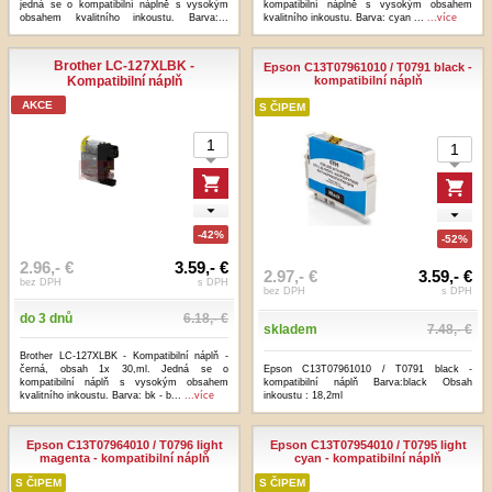
jedná se o kompatibilní náplně s vysokým
kompatibilní náplně s vysokým obsahem
obsahem kvalitního inkoustu. Barva:...
kvalitního inkoustu. Barva: cyan ...
...více
...více
Brother LC-127XLBK -
Epson C13T07961010 / T0791 black -
Kompatibilní náplň
kompatibilní náplň
AKCE
S ČIPEM
-42%
-52%
2.96,- €
3.59,- €
2.97,- €
3.59,- €
bez DPH
s DPH
bez DPH
s DPH
do 3 dnů
6.18,- €
skladem
7.48,- €
Brother LC-127XLBK - Kompatibilní náplň -
černá, obsah 1x 30,ml. Jedná se o
Epson C13T07961010 / T0791 black -
kompatibilní náplň s vysokým obsahem
kompatibilní náplň Barva:black Obsah
kvalitního inkoustu. Barva: bk - b...
...více
inkoustu : 18,2ml
Epson C13T07964010 / T0796 light
Epson C13T07954010 / T0795 light
magenta - kompatibilní náplň
cyan - kompatibilní náplň
S ČIPEM
S ČIPEM