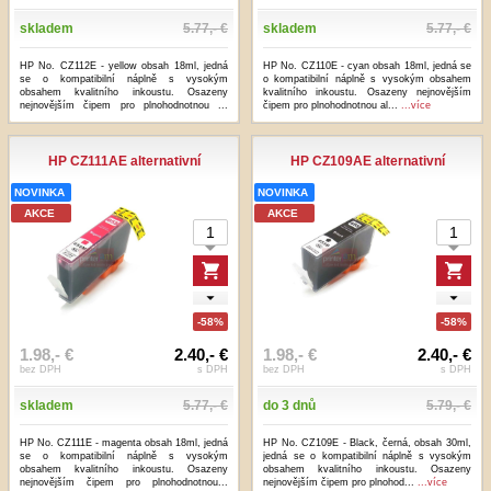
skladem
5.77,- €
skladem
5.77,- €
HP No. CZ112E - yellow obsah 18ml, jedná
HP No. CZ110E - cyan obsah 18ml, jedná se
se o kompatibilní náplně s vysokým
o kompatibilní náplně s vysokým obsahem
obsahem kvalitního inkoustu. Osazeny
kvalitního inkoustu. Osazeny nejnovějším
nejnovějším čipem pro plnohodnotnou ...
čipem pro plnohodnotnou al...
...více
...více
HP CZ111AE alternativní
HP CZ109AE alternativní
NOVINKA
NOVINKA
AKCE
AKCE
-58%
-58%
1.98,- €
2.40,- €
1.98,- €
2.40,- €
bez DPH
s DPH
bez DPH
s DPH
skladem
5.77,- €
do 3 dnů
5.79,- €
HP No. CZ111E - magenta obsah 18ml, jedná
HP No. CZ109E - Black, černá, obsah 30ml,
se o kompatibilní náplně s vysokým
jedná se o kompatibilní náplně s vysokým
obsahem kvalitního inkoustu. Osazeny
obsahem kvalitního inkoustu. Osazeny
nejnovějším čipem pro plnohodnotnou...
nejnovějším čipem pro plnohod...
...více