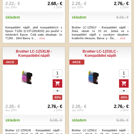
2.22,- €
2.68,- €
2.28,- €
2.76,- €
bez DPH
s DPH
bez DPH
s DPH
skladem
skladem
6.18,- €
Kompatibilní náplň, plně kompatibilních s
Brother LC-125XLY - Kompatibilní náplň -
Epson T1281 (C13T12814010) pro použití v
žlutá, obsah 1x 15 ml. Jedná se o
tiskárnách Epson. Celá sada obsahuje: 1x
kompatibilní náplň s vysokým obsahem
T1281 - 16ml Barva: b...
...více
kvalitního inkoustu. Barva: y - žlu...
...více
Brother LC-125XLM -
Brother LC-125XLC -
Kompatibilní náplň
Kompatibilní náplň
AKCE
AKCE
-55%
-55%
2.28,- €
2.76,- €
2.28,- €
2.76,- €
bez DPH
s DPH
bez DPH
s DPH
skladem
6.18,- €
skladem
6.18,- €
Brother LC-125XLM - Kompatibilní náplň -
Brother LC-125XLC - Kompatibilní náplň -
purpurová, obsah 1x 15 ml. Jedná se o
azurová, obsah 1x 15 ml. Jedná se o