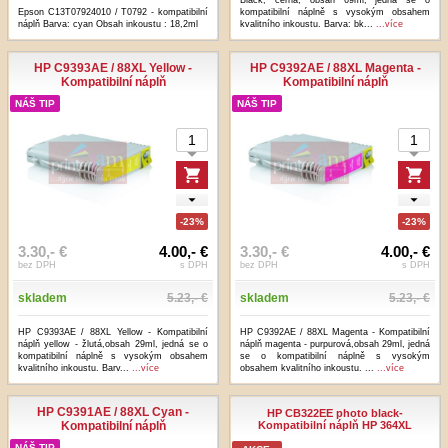
Epson C13T07924010 / T0792 - kompatibilní
kompatibilní náplně s vysokým obsahem
náplň Barva: cyan Obsah inkoustu : 18,2ml
kvalitního inkoustu. Barva: bk...
...více
HP C9393AE / 88XL Yellow -
HP C9392AE / 88XL Magenta -
Kompatibilní náplň
Kompatibilní náplň
NÁŠ TIP
NÁŠ TIP
-23%
-23%
3.30,- €
4.00,- €
3.30,- €
4.00,- €
bez DPH
s DPH
bez DPH
s DPH
skladem
5.23,- €
skladem
5.23,- €
HP C9393AE / 88XL Yellow - Kompatibilní
HP C9392AE / 88XL Magenta - Kompatibilní
náplň yellow - žlutá,obsah 29ml, jedná se o
náplň magenta - purpurová,obsah 29ml, jedná
kompatibilní náplně s vysokým obsahem
se o kompatibilní náplně s vysokým
kvalitního inkoustu. Barv...
...více
obsahem kvalitního inkoustu. ...
...více
HP C9391AE / 88XL Cyan -
HP CB322EE photo black-
Kompatibilní náplň
Kompatibilní náplň HP 364XL
NÁŠ TIP