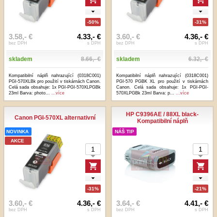
-50%
-31%
3.58,- €
4.33,- €
3.60,- €
4.36,- €
bez DPH
s DPH
bez DPH
s DPH
skladem
8.66,- €
skladem
6.32,- €
Kompatibilní náplň nahrazující (0318C001)
Kompatibilní náplň nahrazující (0318C001)
PGI-570XLBk pro použití v tiskárnách Canon.
PGI-570 PGBK XL pro použití v tiskárnách
Celá sada obsahuje: 1x PGI-PGI-570XLPGBk
Canon. Celá sada obsahuje: 1x PGI-PGI-
23ml Barva: photo...
...více
570XLPGBk 23ml Barva: p...
...více
HP C9396AE / 88XL black-
Canon PGI-570XL alternativní
Kompatibilní náplň
NOVINKA
NÁŠ TIP
AKCE
-31%
-21%
3.60,- €
4.36,- €
3.64,- €
4.41,- €
bez DPH
s DPH
bez DPH
s DPH