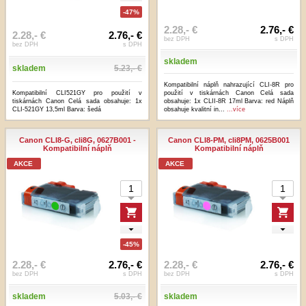
-47%
2.28,- €
2.76,- €
2.28,- €
2.76,- €
bez DPH
s DPH
bez DPH
s DPH
skladem
skladem
5.23,- €
Kompatibilní náplň nahrazující CLI-8R pro
Kompatibilní CLI521GY pro použití v
použití v tiskárnách Canon Celá sada
tiskárnách Canon Celá sada obsahuje: 1x
obsahuje: 1x CLII-8R 17ml Barva: red Náplň
CLI-521GY 13,5ml Barva: šedá
obsahuje kvalitní in...
...více
Canon CLI8-G, cli8G, 0627B001 -
Canon CLI8-PM, cli8PM, 0625B001
Kompatibilní náplň
Kompatibilní náplň
AKCE
AKCE
-45%
2.28,- €
2.76,- €
2.28,- €
2.76,- €
bez DPH
s DPH
bez DPH
s DPH
skladem
5.03,- €
skladem