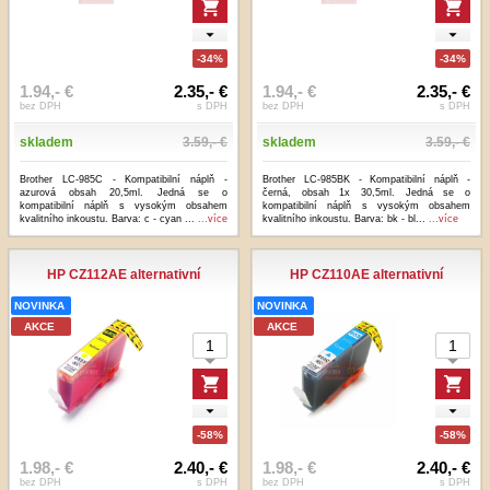
-34%
-34%
1.94,- €
2.35,- €
1.94,- €
2.35,- €
bez DPH
s DPH
bez DPH
s DPH
skladem
3.59,- €
skladem
3.59,- €
Brother LC-985C - Kompatibilní náplň -
Brother LC-985BK - Kompatibilní náplň -
azurová obsah 20,5ml. Jedná se o
černá, obsah 1x 30,5ml. Jedná se o
kompatibilní náplň s vysokým obsahem
kompatibilní náplň s vysokým obsahem
kvalitního inkoustu. Barva: c - cyan ...
...více
kvalitního inkoustu. Barva: bk - bl...
...více
HP CZ112AE alternativní
HP CZ110AE alternativní
NOVINKA
NOVINKA
AKCE
AKCE
-58%
-58%
1.98,- €
2.40,- €
1.98,- €
2.40,- €
bez DPH
s DPH
bez DPH
s DPH