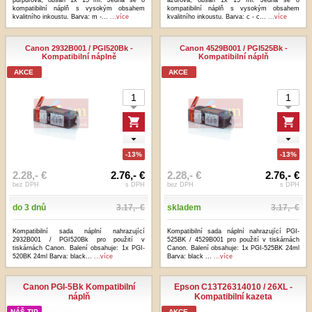
kompatibilní náplň s vysokým obsahem
kompatibilní náplň s vysokým obsahem
kvalitního inkoustu. Barva: m -...
...více
kvalitního inkoustu. Barva: c - c...
...více
Canon 2932B001 / PGI520Bk -
Canon 4529B001 / PGI525Bk -
Kompatibilní náplně
Kompatibilní náplň
AKCE
AKCE
-13%
-13%
2.28,- €
2.76,- €
2.28,- €
2.76,- €
bez DPH
s DPH
bez DPH
s DPH
do 3 dnů
3.17,- €
skladem
3.17,- €
Kompatibilní sada náplní nahrazující
Kompatibilní sada náplní nahrazující PGI-
2932B001 / PGI520Bk pro použití v
525BK / 4529B001 pro použití v tiskárnách
tiskárnách Canon. Balení obsahuje: 1x PGI-
Canon. Balení obsahuje: 1x PGI-525BK 24ml
520BK 24ml Barva: black...
...více
Barva: black ...
...více
Canon PGI-5Bk Kompatibilní
Epson C13T26314010 / 26XL -
náplň
Kompatibilní kazeta
NÁŠ TIP
AKCE