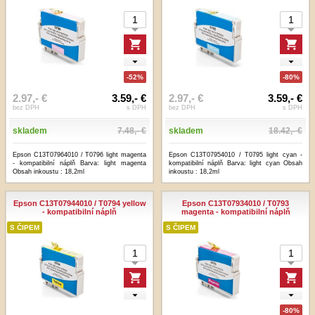
-52%
-80%
2.97,- €
3.59,- €
2.97,- €
3.59,- €
bez DPH
s DPH
bez DPH
s DPH
skladem
7.48,- €
skladem
18.42,- €
Epson C13T07964010 / T0796 light magenta
Epson C13T07954010 / T0795 light cyan -
- kompatibilní náplň Barva: light magenta
kompatibilní náplň Barva: light cyan Obsah
Obsah inkoustu : 18,2ml
inkoustu : 18,2ml
Epson C13T07944010 / T0794 yellow
Epson C13T07934010 / T0793
- kompatibilní náplň
magenta - kompatibilní náplň
S ČIPEM
S ČIPEM
-80%