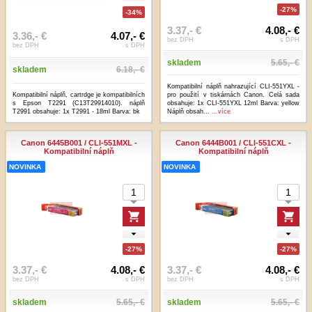
-27%
-34%
3.37,- €
4.08,- €
3.36,- €
4.07,- €
bez DPH
s DPH
bez DPH
s DPH
skladem
5.65,- €
skladem
6.18,- €
Kompatibilní náplň nahrazující CLI-551YXL -
Kompatibilní náplň, cartrdge je kompatibilních
pro použití v tiskárnách Canon. Celá sada
s Epson T2291 (C13T29914010). náplň
obsahuje: 1x CLI-551YXL 12ml Barva: yellow
T2991 obsahuje: 1x T2991 - 18ml Barva: bk
Náplň obsah...
...více
Canon 6445B001 / CLI-551MXL -
Canon 6444B001 / CLI-551CXL -
Kompatibilní náplň
Kompatibilní náplň
NOVINKA
NOVINKA
-27%
-27%
3.37,- €
4.08,- €
3.37,- €
4.08,- €
bez DPH
s DPH
bez DPH
s DPH
skladem
5.65,- €
skladem
5.65,- €