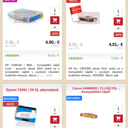
AKCE
-23%
-46%
3.30,- €
4.00,- €
3.31,- €
4.01,- €
bez DPH
s DPH
bez DPH
s DPH
skladem
5.23,- €
skladem
7.42,- €
HP C9391AE / 88XL - kompatibilní náplň
Cyan - azurová, obsah 29ml, jedná se o
HP No. CB322EE obsah 15ml, jedná se o
kompatibilní náplně s vysokým obsahem
kompatibilní náplně s vysokým obsahem
kvalitního inkoustu. Barva: c -...
...více
kvalitního inkoustu. SD534EE. Barva: pbk
Canon 6446B001 / CLI-551YXL -
Epson T2991 / 29 XL alternativní
Kompatibilní náplň
NOVINKA
NOVINKA
AKCE