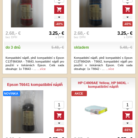
-40%
-40%
2.68,- €
3.25,- €
2.68,- €
3.25,- €
bez DPH
s DPH
bez DPH
s DPH
do 3 dnů
5.48,- €
skladem
5.48,- €
Kompatibilní náplň, plně kompatibilní s Epson
Kompatibilní náplň, plně kompatibilní s Epson
C13T66434A - T6643, kompatibilní náplň pro
C13T66424A - T6642, kompatibilní náplň pro
použití v tiskárnách Epson. Celá sada
použití v tiskárnách Epson. Celá sada
obsahuje: 1x T6643 - ...
...více
obsahuje: 1x T6642 - ...
...více
HP C4909AE Yellow, HP 940XL -
Epson T6641 kompatibilní náplň
kompatibilní náplň
NOVINKA
AKCE
-40%
-66%