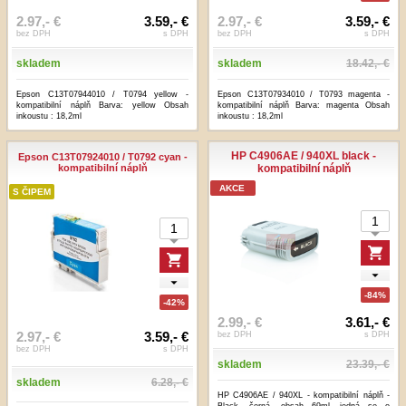
2.97,- €
3.59,- €
2.97,- €
3.59,- €
bez DPH
s DPH
bez DPH
s DPH
skladem
skladem
18.42,- €
Epson C13T07944010 / T0794 yellow -
Epson C13T07934010 / T0793 magenta -
kompatibilní náplň Barva: yellow Obsah
kompatibilní náplň Barva: magenta Obsah
inkoustu : 18,2ml
inkoustu : 18,2ml
HP C4906AE / 940XL black -
Epson C13T07924010 / T0792 cyan -
kompatibilní náplň
kompatibilní náplň
AKCE
S ČIPEM
-84%
-42%
2.99,- €
3.61,- €
2.97,- €
3.59,- €
bez DPH
s DPH
bez DPH
s DPH
skladem
23.39,- €
skladem
6.28,- €
HP C4906AE / 940XL - kompatibilní náplň -
Black, černá, obsah 69ml, jedná se o