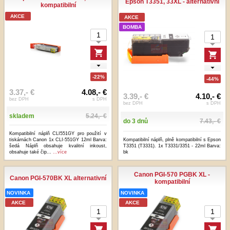
Epson T3351, 33XL - alternativní
kompatibilní
AKCE
AKCE
BOMBA
-22%
-44%
3.37,- €
4.08,- €
3.39,- €
4.10,- €
bez DPH
s DPH
bez DPH
s DPH
skladem
5.24,- €
do 3 dnů
7.43,- €
Kompatibilní náplň CLI551GY pro použití v
tiskárnách Canon 1x CLI-551GY 12ml Barva:
Kompatibilní náplň, plně kompatibilní s Epson
šedá Náplň obsahuje kvalitní inkoust,
T3351 (T3331). 1x T3331/3351 - 22ml Barva:
obsahuje také čip...
...více
bk
Canon PGI-570 PGBK XL -
Canon PGI-570BK XL alternativní
kompatibilní
NOVINKA
NOVINKA
AKCE
AKCE