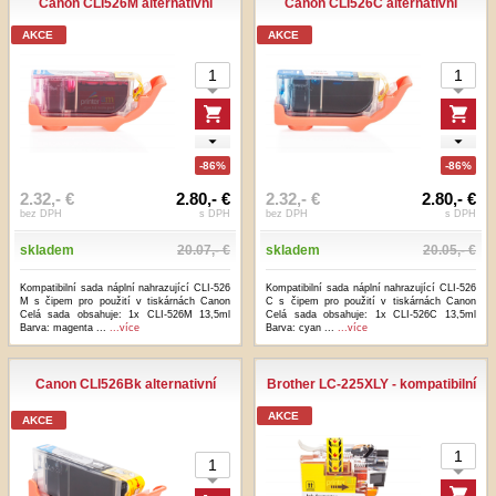
Canon CLI526M alternativní
Canon CLI526C alternativní
AKCE
AKCE
-86%
-86%
2.32,- €
2.80,- €
2.32,- €
2.80,- €
bez DPH
s DPH
bez DPH
s DPH
skladem
20.07,- €
skladem
20.05,- €
Kompatibilní sada náplní nahrazující CLI-526
Kompatibilní sada náplní nahrazující CLI-526
M s čipem pro použití v tiskárnách Canon
C s čipem pro použití v tiskárnách Canon
Celá sada obsahuje: 1x CLI-526M 13,5ml
Celá sada obsahuje: 1x CLI-526C 13,5ml
Barva: magenta ...
...více
Barva: cyan ...
...více
Canon CLI526Bk alternativní
Brother LC-225XLY - kompatibilní
AKCE
AKCE