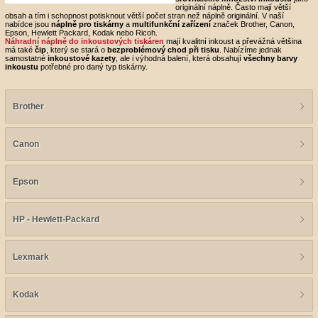
originální náplně. Často mají větší
obsah a tím i schopnost potisknout větší počet stran než náplně originální. V naší
nabídce jsou
náplně pro tiskárny
a
multifunkční zařízení
značek Brother, Canon,
Epson, Hewlett Packard, Kodak nebo Ricoh.
Náhradní náplně do inkoustových tiskáren
mají kvalitní inkoust a převážná většina
má také
čip
, který se stará o
bezproblémový chod při tisku
. Nabízíme jednak
samostatné
inkoustové kazety
, ale i výhodná balení, která obsahují
všechny barvy
inkoustu
potřebné pro daný typ tiskárny.
Brother
Canon
Epson
HP - Hewlett-Packard
Lexmark
Kodak