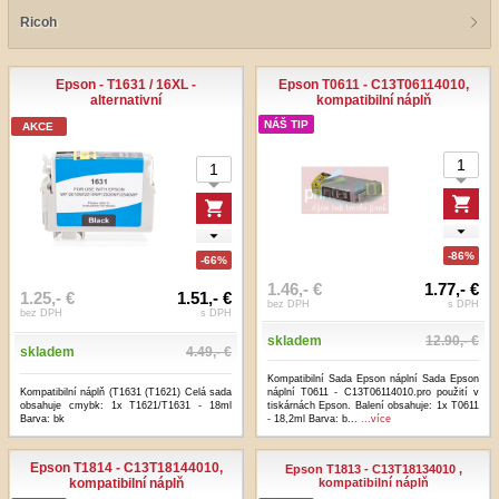
Ricoh
Epson - T1631 / 16XL -
Epson T0611 - C13T06114010,
alternativní
kompatibilní náplň
NÁŠ TIP
AKCE
-86%
-66%
1.46,- €
1.77,- €
1.25,- €
1.51,- €
bez DPH
s DPH
bez DPH
s DPH
skladem
12.90,- €
skladem
4.49,- €
Kompatibilní Sada Epson náplní Sada Epson
Kompatibilní náplň (T1631 (T1621) Celá sada
náplní T0611 - C13T06114010.pro použití v
obsahuje cmybk: 1x T1621/T1631 - 18ml
tiskárnách Epson. Balení obsahuje: 1x T0611
Barva: bk
- 18,2ml Barva: b...
...více
Epson T1814 - C13T18144010,
Epson T1813 - C13T18134010 ,
kompatibilní náplň
kompatibilní náplň