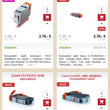
-87%
2.28,- €
2.76,- €
2.28,- €
2.76,- €
bez DPH
s DPH
bez DPH
s DPH
skladem
skladem
22.79,- €
Kompatibilní náplň nahrazující PGI-5
Kompatibilní náplň Epson C13T26314010 /
(0628B001) pro použití v tiskárnách Canon
26XL cartridge photo Black - Kompatibilní
Celá sada obsahuje: 1x PGI-5BK 28ml Barva:
kazeta s čipem. Celá sada obsahuje: 1x
black Canon Pixm...
...více
T2611/2631 - 12ml Bar...
...více
Canon CLI-521GY, šedá
Canon CLI8-R, cli8R, 0626B001 -
alternativní
Kompatibilní náplň
AKCE
AKCE