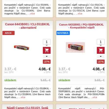
Kompatibilní náplň nahrazující CLI-551MXL -
Kompatibilní náplň nahrazující CLI-551CXL -
pro použití v tiskárnách Canon. Celá sada
pro použití v tiskárnách Canon. Celá sada
obsahuje: 1x CLI-551MXL 12ml Barva:
obsahuje: 1x CLI-551CXL 12ml Barva: cyan
magenta Náplň obsa...
...více
Náplň obsahuj...
...více
Canon 6443B001 / CLI-551BKXL
Canon 6431B001 / PGI-550PGBKXL
- alternativní
- Kompatibilní náplň
AKCE
NOVINKA
-27%
-27%
3.37,- €
4.08,- €
3.37,- €
4.08,- €
bez DPH
s DPH
bez DPH
s DPH
skladem
5.65,- €
skladem
5.65,- €
Kompatibilní náplň nahrazující CLI-551BKXL -
Kompatibilní náplň nahrazující PGI-
pro použití v tiskárnách Canon. Celá sada
550PGBKXL pro použití v tiskárnách Canon.
obsahuje: 1x CLI-551BKXL 12ml Barva: black
Celá sada obsahuje: 1x PGI-550XLPGBk
Náplň obsa...
...více
23ml Barva: black Náplň obs...
...více
Náplň Canon CLI-551GY, šedá