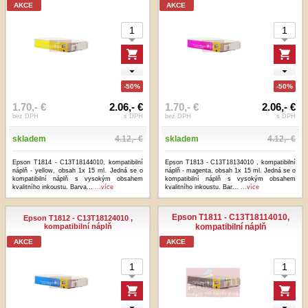
AKCE
AKCE
-50%
-50%
1.70,- €
2.06,- €
1.70,- €
2.06,- €
bez DPH
s DPH
bez DPH
s DPH
skladem
4.12,- €
skladem
4.12,- €
Epson T1814 - C13T18144010, kompatibilní
Epson T1813 - C13T18134010 , kompatibilní
náplň - yellow, obsah 1x 15 ml. Jedná se o
náplň - magenta, obsah 1x 15 ml. Jedná se o
kompatibilní náplň s vysokým obsahem
kompatibilní náplň s vysokým obsahem
kvalitního inkoustu. Barva...
...více
kvalitního inkoustu. Bar...
...více
Epson T1811 - C13T18114010,
Epson T1812 - C13T18124010 ,
kompatibilní náplň
kompatibilní náplň
AKCE
AKCE