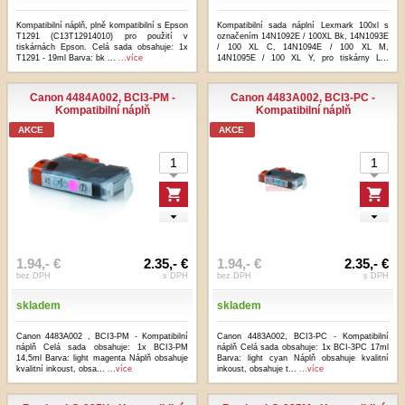
Kompatibilní náplň, plně kompatibilní s Epson
Kompatibilní sada náplní Lexmark 100xl s
T1291 (C13T12914010) pro použití v
označením 14N1092E / 100XL Bk, 14N1093E
tiskárnách Epson. Celá sada obsahuje: 1x
/ 100 XL C, 14N1094E / 100 XL M,
T1291 - 19ml Barva: bk ...
...více
14N1095E / 100 XL Y, pro tiskárny L...
...více
Canon 4484A002, BCI3-PM -
Canon 4483A002, BCI3-PC -
Kompatibilní náplň
Kompatibilní náplň
AKCE
AKCE
1.94,- €
2.35,- €
1.94,- €
2.35,- €
bez DPH
s DPH
bez DPH
s DPH
skladem
skladem
Canon 4483A002 , BCI3-PM - Kompatibilní
Canon 4483A002, BCI3-PC - Kompatibilní
náplň Celá sada obsahuje: 1x BCI3-PM
náplň Celá sada obsahuje: 1x BCI-3PC 17ml
14,5ml Barva: light magenta Náplň obsahuje
Barva: light cyan Náplň obsahuje kvalitní
kvalitní inkoust, obsa...
...více
inkoust, obsahuje t...
...více