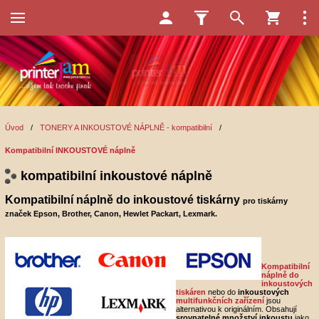
Úvod
/
TONERY A INKOUSTOVÉ NÁPLNĚ - kompatibilní
/
Kompatibilní INKOUSTOVÉ náplně
kompatibilní inkoustové náplně
Kompatibilní náplně do inkoustové tiskárny
pro tiskárny
značek Epson, Brother, Canon, Hewlet Packart, Lexmark.
Kompatibilní
náplně
do
inkoustových
tiskáren
nebo do
inkoustových
multifunkčních zařízení
jsou
alternativou k originálním. Obsahují
srovnatelné množství inkoustu
jako