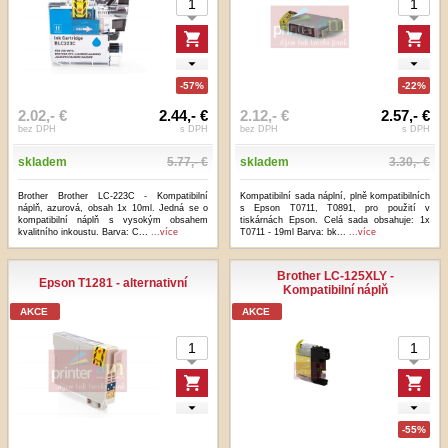
-57%
-22%
2.02,- €
2.44,- €
2.12,- €
2.57,- €
bez DPH
s DPH
bez DPH
s DPH
skladem
5.77,- €
skladem
3.30,- €
Brother Brother LC-223C - Kompatibilní
Kompatibilní sada náplní, plně kompatibilních
náplň, azurová, obsah 1x 10ml. Jedná se o
s Epson T0711, T0891, pro použití v
kompatibilní náplň s vysokým obsahem
tiskárnách Epson. Celá sada obsahuje: 1x
kvalitního inkoustu. Barva: C...
...více
T0711 - 19ml Barva: bk...
...více
Brother LC-125XLY -
Epson T1281 - alternativní
Kompatibilní náplň
AKCE
AKCE
-55%