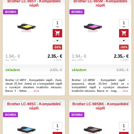
Brother LC-985Y - Kompatibilní
Brother LC-985M - Kompatibilní
náplň
náplň
BOMBA
BOMBA
-34%
-34%
1.94,- €
2.35,- €
1.94,- €
2.35,- €
bez DPH
s DPH
bez DPH
s DPH
skladem
3.59,- €
skladem
3.59,- €
Brother LC-985Y - Kompatibilní náplň - žlutá,
Brother LC-985M - Kompatibilní náplň -
obsah 20,5ml. Jedná se o kompatibilní náplň
purpurová, obsah 20,5ml. Jedná se o
s vysokým obsahem kvalitního inkoustu.
kompatibilní náplň s vysokým obsahem
Barva: Y - Yellow ...
...více
kvalitního inkoustu. Barva: m - mag...
...více
Brother LC-985C - Kompatibilní
Brother LC-985BK - Kompatibilní
náplň
náplň
BOMBA
BOMBA