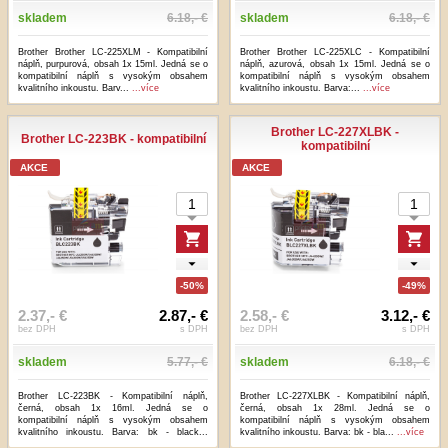
skladem
6.18,- €
skladem
6.18,- €
Brother Brother LC-225XLM - Kompatibilní
Brother Brother LC-225XLC - Kompatibilní
náplň, purpurová, obsah 1x 15ml. Jedná se o
náplň, azurová, obsah 1x 15ml. Jedná se o
kompatibilní náplň s vysokým obsahem
kompatibilní náplň s vysokým obsahem
kvalitního inkoustu. Barv...
...více
kvalitního inkoustu. Barva:...
...více
Brother LC-227XLBK -
Brother LC-223BK - kompatibilní
kompatibilní
AKCE
AKCE
-50%
-49%
2.37,- €
2.87,- €
2.58,- €
3.12,- €
bez DPH
s DPH
bez DPH
s DPH
skladem
5.77,- €
skladem
6.18,- €
Brother LC-223BK - Kompatibilní náplň,
Brother LC-227XLBK - Kompatibilní náplň,
černá, obsah 1x 16ml. Jedná se o
černá, obsah 1x 28ml. Jedná se o
kompatibilní náplň s vysokým obsahem
kompatibilní náplň s vysokým obsahem
kvalitního inkoustu. Barva: bk - black...
kvalitního inkoustu. Barva: bk - bla...
...více
...více