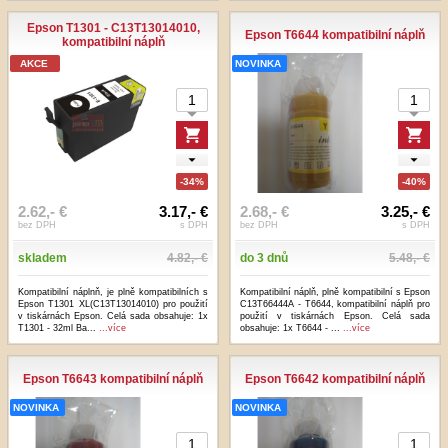
Epson T1301 - C13T13014010,
Epson T6644 kompatibilní náplň
kompatibilní náplň
AKCE
NOVINKA
-34%
-40%
2.62,- €
3.17,- €
2.68,- €
3.25,- €
bez DPH
s DPH
bez DPH
s DPH
skladem
4.82,- €
do 3 dnů
5.48,- €
Kompatibilní náplnň, je plně kompatibilních s
Kompatibilní náplň, plně kompatibilní s Epson
Epson T1301 XL(C13T13014010) pro použití
C13T66444A - T6644, kompatibilní náplň pro
v tiskárnách Epson. Celá sada obsahuje: 1x
použití v tiskárnách Epson. Celá sada
T1301 - 32ml Ba...
...více
obsahuje: 1x T6644 - ...
...více
Epson T6643 kompatibilní náplň
Epson T6642 kompatibilní náplň
NOVINKA
NOVINKA