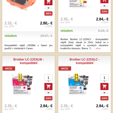
-54%
-86%
2.35,- €
2.84,- €
2.32,- €
2.80,- €
bez DPH
s DPH
bez DPH
s DPH
skladem
6.18,- €
skladem
20.07,- €
Brother Brother LC-225XLY - Kompatibilní
náplň, žlutá, obsah 1x 15ml. Jedná se o
Kompatibilní náplń cli526bk s čipem pro
kompatibilní náplň s vysokým obsahem
použití v tiskárnách Canon
kvalitního inkoustu. Barva: Y...
...více
Brother LC-225XLM -
Brother LC-225XLC -
kompatibilní
kompatibilní
AKCE
AKCE
-54%
-54%
2.35,- €
2.84,- €
2.35,- €
2.84,- €
bez DPH
s DPH
bez DPH
s DPH