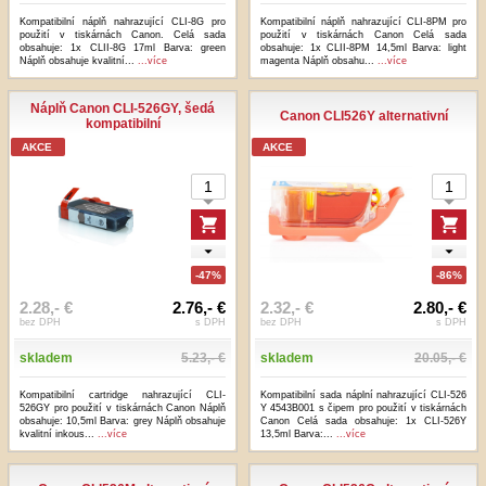
Kompatibilní náplň nahrazující CLI-8G pro
Kompatibilní náplň nahrazující CLI-8PM pro
použití v tiskárnách Canon. Celá sada
použití v tiskárnách Canon Celá sada
obsahuje: 1x CLII-8G 17ml Barva: green
obsahuje: 1x CLII-8PM 14,5ml Barva: light
Náplň obsahuje kvalitní...
...více
magenta Náplň obsahu...
...více
Náplň Canon CLI-526GY, šedá
Canon CLI526Y alternativní
kompatibilní
AKCE
AKCE
-47%
-86%
2.28,- €
2.76,- €
2.32,- €
2.80,- €
bez DPH
s DPH
bez DPH
s DPH
skladem
5.23,- €
skladem
20.05,- €
Kompatibilní cartridge nahrazující CLI-
Kompatibilní sada náplní nahrazující CLI-526
526GY pro použití v tiskárnách Canon Náplň
Y 4543B001 s čipem pro použití v tiskárnách
obsahuje: 10,5ml Barva: grey Náplň obsahuje
Canon Celá sada obsahuje: 1x CLI-526Y
kvalitní inkous...
...více
13,5ml Barva:...
...více