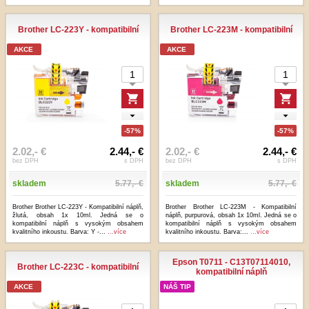
...více
Brother LC-223Y - kompatibilní
Brother LC-223M - kompatibilní
AKCE
AKCE
-57%
-57%
2.02,- €
2.44,- €
2.02,- €
2.44,- €
bez DPH
s DPH
bez DPH
s DPH
skladem
5.77,- €
skladem
5.77,- €
Brother Brother LC-223Y - Kompatibilní náplň,
Brother Brother LC-223M - Kompatibilní
žlutá, obsah 1x 10ml. Jedná se o
náplň, purpurová, obsah 1x 10ml. Jedná se o
kompatibilní náplň s vysokým obsahem
kompatibilní náplň s vysokým obsahem
kvalitního inkoustu. Barva: Y -...
...více
kvalitního inkoustu. Barva:...
...více
Epson T0711 - C13T07114010,
Brother LC-223C - kompatibilní
kompatibilní náplň
AKCE
NÁŠ TIP