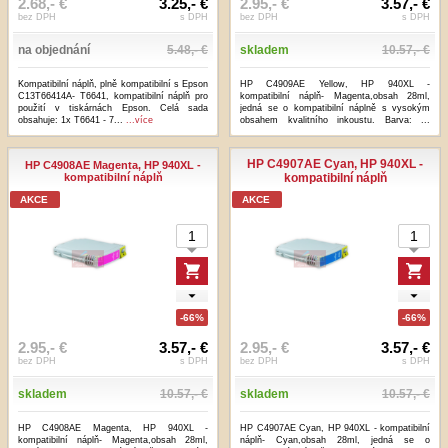
2.68,- €
3.25,- €
2.95,- €
3.57,- €
bez DPH
s DPH
bez DPH
s DPH
na objednání
5.48,- €
skladem
10.57,- €
Kompatibilní náplň, plně kompatibilní s Epson
HP C4909AE Yellow, HP 940XL -
C13T66414A- T6641, kompatibilní náplň pro
kompatibilní náplň- Magenta,obsah 28ml,
použití v tiskárnách Epson. Celá sada
jedná se o kompatibilní náplně s vysokým
obsahuje: 1x T6641 - 7...
...více
obsahem kvalitního inkoustu. Barva: ...
...více
HP C4907AE Cyan, HP 940XL -
HP C4908AE Magenta, HP 940XL -
kompatibilní náplň
kompatibilní náplň
AKCE
AKCE
-66%
-66%
2.95,- €
3.57,- €
2.95,- €
3.57,- €
bez DPH
s DPH
bez DPH
s DPH
skladem
10.57,- €
skladem
10.57,- €
HP C4908AE Magenta, HP 940XL -
HP C4907AE Cyan, HP 940XL - kompatibilní
kompatibilní náplň- Magenta,obsah 28ml,
náplň- Cyan,obsah 28ml, jedná se o