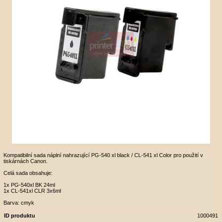
Kompatibilní sada náplní nahrazující PG-540 xl black / CL-541 xl Color pro použití v
tiskárnách Canon.
Celá sada obsahuje:
1x PG-540xl BK 24ml
1x CL-541xl CLR 3x6ml
Barva: cmyk
ID produktu
1000491