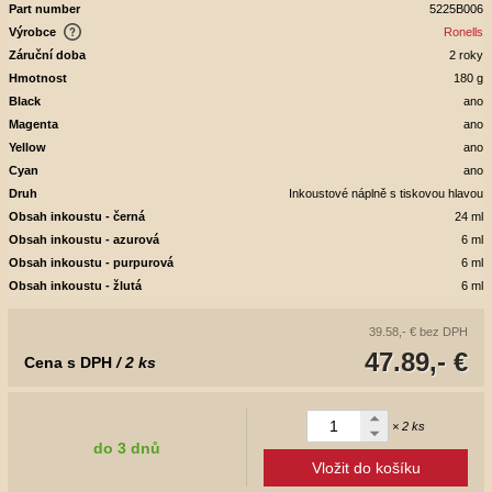
Part number
5225B006
Výrobce
Ronells
Záruční doba
2 roky
Hmotnost
180 g
Black
ano
Magenta
ano
Yellow
ano
Cyan
ano
Druh
Inkoustové náplně s tiskovou hlavou
Obsah inkoustu - černá
24 ml
Obsah inkoustu - azurová
6 ml
Obsah inkoustu - purpurová
6 ml
Obsah inkoustu - žlutá
6 ml
39.58,- €
bez DPH
47.89,- €
Cena s DPH
/ 2 ks
× 2 ks
do 3 dnů
Vložit do košíku