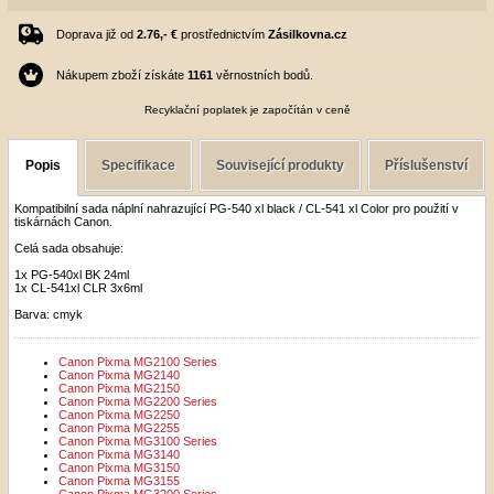
Doprava již od
2.76,- €
prostřednictvím
Zásilkovna.cz
Nákupem zboží získáte
1161
věrnostních bodů.
Recyklační poplatek je započítán v ceně
Popis
Specifikace
Související produkty
Příslušenství
Kompatibilní sada náplní nahrazující PG-540 xl black / CL-541 xl Color pro použití v
tiskárnách Canon.
Celá sada obsahuje:
1x PG-540xl BK 24ml
1x CL-541xl CLR 3x6ml
Barva: cmyk
Canon Pixma MG2100 Series
Canon Pixma MG2140
Canon Pixma MG2150
Canon Pixma MG2200 Series
Canon Pixma MG2250
Canon Pixma MG2255
Canon Pixma MG3100 Series
Canon Pixma MG3140
Canon Pixma MG3150
Canon Pixma MG3155