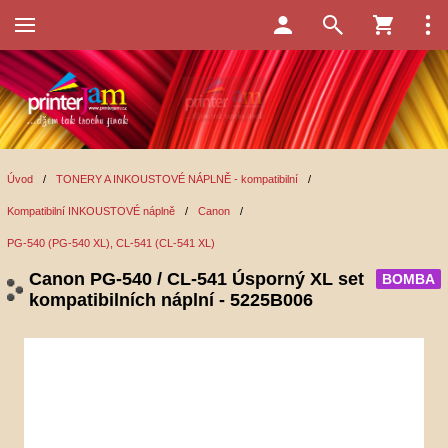
Úvod
/
TONERY A INKOUSTOVÉ NÁPLNĚ - kompatibilní
/
Kompatibilní INKOUSTOVÉ náplně
/
Canon
/
PG-540 (PG-540 XL), CL-541 (CL-541 XL)
Canon PG-540 / CL-541 Úsporný XL set
BOMBA
kompatibilních náplní - 5225B006