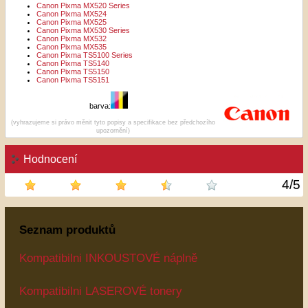
Canon Pixma MX520 Series
Canon Pixma MX524
Canon Pixma MX525
Canon Pixma MX530 Series
Canon Pixma MX532
Canon Pixma MX535
Canon Pixma TS5100 Series
Canon Pixma TS5140
Canon Pixma TS5150
Canon Pixma TS5151
barva:
(vyhrazujeme si právo měnit tyto popisy a specifikace bez předchozího
upozornění)
Hodnocení
4
/
5
Seznam produktů
Kompatibilni INKOUSTOVÉ náplně
Kompatibilni LASEROVÉ tonery