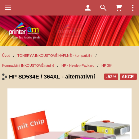
Úvod
/
TONERY A INKOUSTOVÉ NÁPLNĚ - kompatibilní
/
Kompatibilní INKOUSTOVÉ náplně
/
HP - Hewlett-Packard
/
HP 364
HP SD534E / 364XL - alternativní
-52%
AKCE