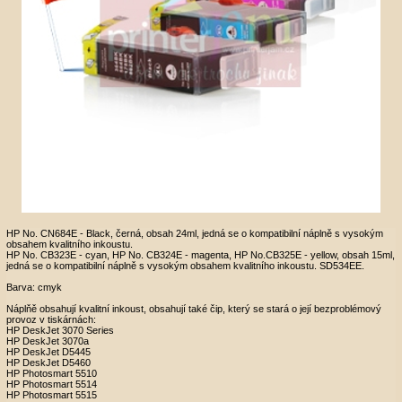
HP No. CN684E - Black, černá, obsah 24ml, jedná se o kompatibilní náplně s vysokým
obsahem kvalitního inkoustu.
HP No. CB323E - cyan, HP No. CB324E - magenta, HP No.CB325E - yellow, obsah 15ml,
jedná se o kompatibilní náplně s vysokým obsahem kvalitního inkoustu. SD534EE.
Barva: cmyk
Náplňě obsahují kvalitní inkoust, obsahují také čip, který se stará o její bezproblémový
provoz v tiskárnách:
HP DeskJet 3070 Series
HP DeskJet 3070a
HP DeskJet D5445
HP DeskJet D5460
HP Photosmart 5510
HP Photosmart 5514
HP Photosmart 5515