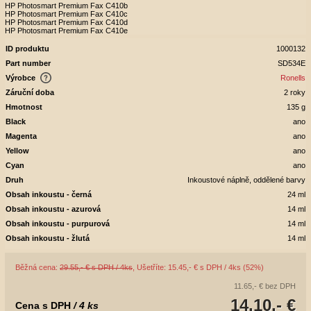
HP Photosmart Premium Fax C410b
HP Photosmart Premium Fax C410c
HP Photosmart Premium Fax C410d
HP Photosmart Premium Fax C410e
ID produktu
1000132
Part number
SD534E
Výrobce
Ronells
Záruční doba
2 roky
Hmotnost
135 g
Black
ano
Magenta
ano
Yellow
ano
Cyan
ano
Druh
Inkoustové náplně, oddělené barvy
Obsah inkoustu - černá
24 ml
Obsah inkoustu - azurová
14 ml
Obsah inkoustu - purpurová
14 ml
Obsah inkoustu - žlutá
14 ml
Běžná cena:
29.55,- € s DPH / 4ks
, Ušetříte: 15.45,- € s DPH / 4ks (52%)
11.65,- €
bez DPH
14.10,- €
Cena s DPH
/ 4 ks