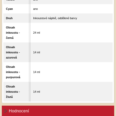
Cyan
ano
Druh
Inkoustové náplně, oddělené barvy
Obsah
inkoustu -
24 ml
černá
Obsah
inkoustu -
14 ml
azurová
Obsah
inkoustu -
14 ml
purpurová
Obsah
inkoustu -
14 ml
žlutá
Hodnocení