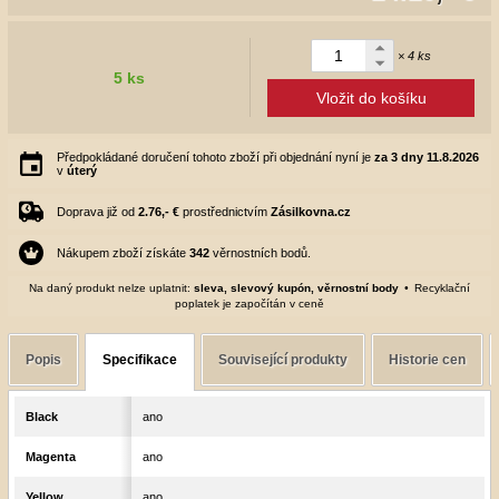
× 4 ks
5 ks
Vložit do košíku
Předpokládané doručení tohoto zboží při objednání nyní je
za 3 dny
11.8.2026
v
úterý
Doprava již od
2.76,- €
prostřednictvím
Zásilkovna.cz
Nákupem zboží získáte
342
věrnostních bodů.
Na daný produkt nelze uplatnit:
sleva, slevový kupón, věrnostní body
Recyklační
poplatek je započítán v ceně
Popis
Specifikace
Související produkty
Historie cen
Black
ano
Magenta
ano
Yellow
ano