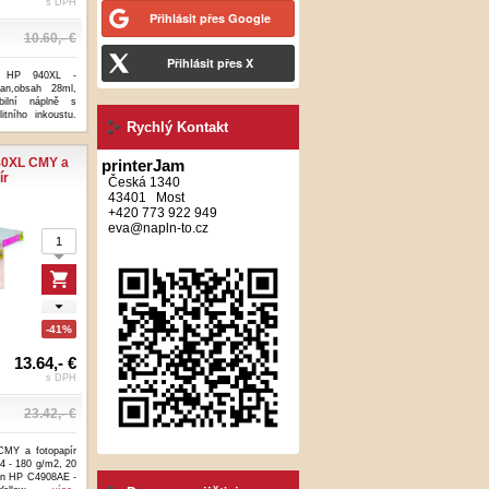
s DPH
Přihlásit přes Google
10.60,- €
Přihlásit přes X
 HP 940XL -
yan,obsah 28ml,
ilní náplně s
tního inkoustu.
Rychlý Kontakt
40XL CMY a
printerJam
ír
Česká 1340
43401 Most
+420 773 922 949
eva@napln-to.cz
-41%
13.64,- €
s DPH
23.42,- €
MY a fotopapír
A4 - 180 g/m2, 20
an HP C4908AE -