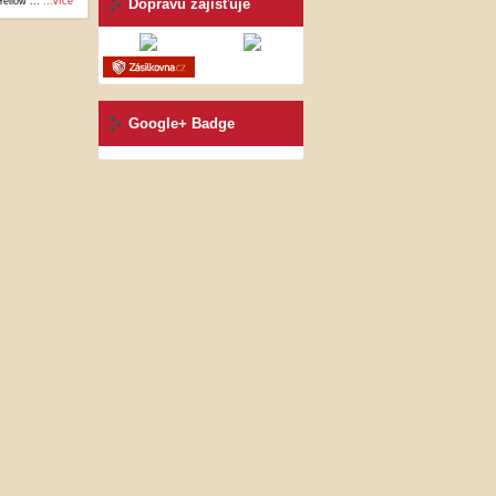
ellow ...
...více
Dopravu zajišťuje
Google+ Badge