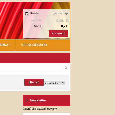
Košík:
je prázdný
bez DPH:
0.00,- €
s DPH:
0,- €
Zobrazit
KÁRNA?
VELKOOBCHOD
Hledat
Newsletter
Odebírejte aktuální novinky