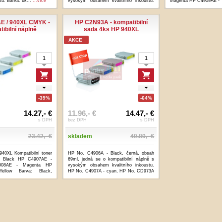
stu. Barva: bk...
...více
vysokým obsahem kvalitního inkoustu.
Magenta HP C4909AE - Y
Barva: ...
...více
E / 940XL CMYK -
HP C2N93A - kompatibilní
ibilní náplně
sada 4ks HP 940XL
AKCE
-39%
-64%
14.27,- €
11.96,- €
14.47,- €
s DPH
bez DPH
s DPH
23.42,- €
skladem
40.89,- €
40XL Kompatibilní toner
HP No. C4906A - Black, černá, obsah
 Black HP C4907AE -
69ml, jedná se o kompatibilní náplně s
08AE - Magenta HP
vysokým obsahem kvalitního inkoustu.
ellow Barva: Black,
HP No. C4907A - cyan, HP No. CD973A
..více
-...
...více