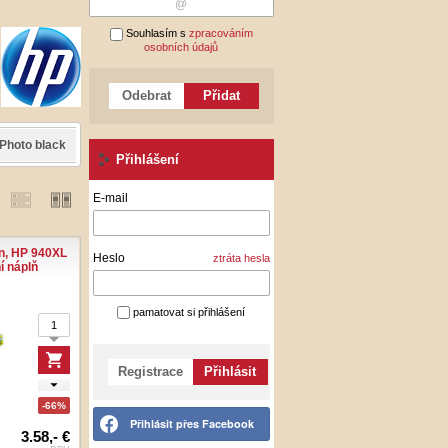
Souhlasím s
zpracováním
osobních údajů
Odebrat
Přidat
Photo black
Light black
Matte black
Light Magenta
Light
Přihlášení
E-mail
, HP 940XL
Heslo
ztráta hesla
í náplň
pamatovat si přihlášení
Registrace
Přihlásit
-66%
Přihlásit přes Facebook
3.58,- €