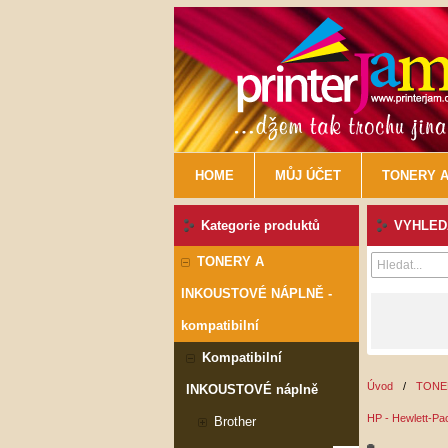
HOME
MŮJ ÚČET
TONERY A
Kategorie produktů
VYHLEDÁ
TONERY A
INKOUSTOVÉ NÁPLNĚ -
kompatibilní
Kompatibilní
Úvod
/
TONER
INKOUSTOVÉ náplně
HP - Hewlett-Pa
Brother