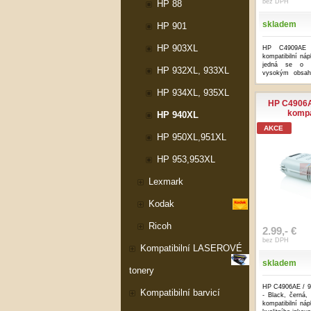
bez DPH
HP 88
skladem
HP 901
HP 903XL
HP C4909AE 
kompatibilní ná
jedná se o k
HP 932XL, 933XL
vysokým obsahe
Barva: ...
...více
HP 934XL, 935XL
HP C4906AE
kompa
HP 940XL
AKCE
HP 950XL,951XL
HP 953,953XL
Lexmark
Kodak
Ricoh
2.99,- €
bez DPH
Kompatibilní LASEROVÉ
skladem
tonery
HP C4906AE / 94
Kompatibilní barvicí
- Black, černá,
kompatibilní n