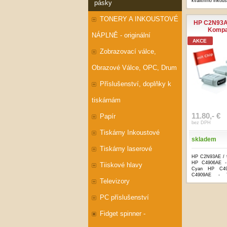
kvalitního inkou
pásky
TONERY A INKOUSTOVÉ
HP C2N93A
Kompat
NÁPLNĚ - originální
AKCE
Zobrazovací válce,
Obrazové Válce, OPC, Drum
Příslušenství, doplňky k
tiskárnám
11.80,- €
Papír
bez DPH
Tiskárny Inkoustové
skladem
Tiskárny laserové
HP C2N93AE / 9
HP C4906AE -
Tiiskové hlavy
Cyan HP C49
C4909AE - Y
Televizory
Cyan,Magen...
.
PC příslušenství
Fidget spinner -