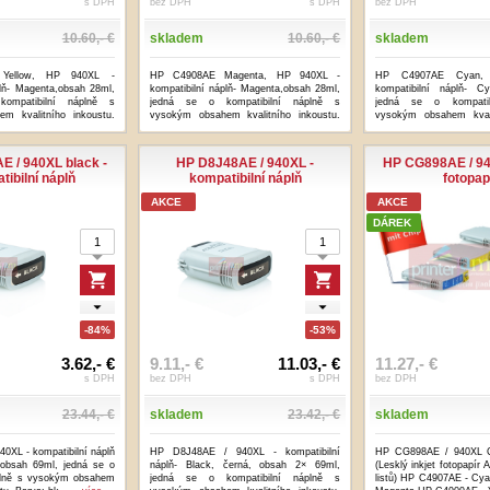
s DPH
bez DPH
s DPH
bez DPH
10.60,- €
skladem
10.60,- €
skladem
Yellow, HP 940XL -
HP C4908AE Magenta, HP 940XL -
HP C4907AE Cyan,
plň- Magenta,obsah 28ml,
kompatibilní náplň- Magenta,obsah 28ml,
kompatibilní náplň- C
ompatibilní náplně s
jedná se o kompatibilní náplně s
jedná se o kompatib
m kvalitního inkoustu.
vysokým obsahem kvalitního inkoustu.
vysokým obsahem kvali
Barva:...
...více
Barva: cyan ...
...více
 / 940XL black -
HP D8J48AE / 940XL -
HP CG898AE / 9
tibilní náplň
kompatibilní náplň
fotopap
AKCE
AKCE
DÁREK
-84%
-53%
3.62,- €
9.11,- €
11.03,- €
11.27,- €
s DPH
bez DPH
s DPH
bez DPH
23.44,- €
skladem
23.42,- €
skladem
0XL - kompatibilní náplň
HP D8J48AE / 940XL - kompatibilní
HP CG898AE / 940XL C
 obsah 69ml, jedná se o
náplň- Black, černá, obsah 2× 69ml,
(Lesklý inkjet fotopapír 
áplně s vysokým obsahem
jedná se o kompatibilní náplně s
listů) HP C4907AE - Cy