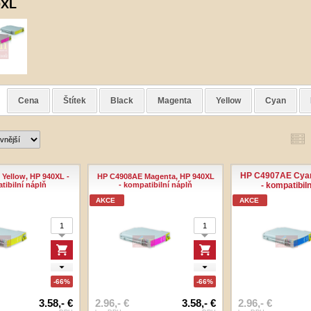
0XL
Cena
Štítek
Black
Magenta
Yellow
Cyan
HP C4907AE Cyan
Yellow, HP 940XL -
HP C4908AE Magenta, HP 940XL
tibilní náplň
- kompatibilní náplň
- kompatibiln
AKCE
AKCE
-66%
-66%
3.58,- €
2.96,- €
3.58,- €
2.96,- €