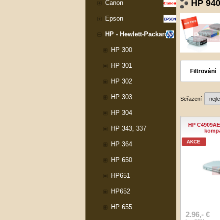
HP 94
Canon
Epson
HP - Hewlett-Packard
HP 300
HP 301
Filtrování
HP 302
HP 303
Seřazení
HP 304
HP C4909AE 
HP 343, 337
kompa
AKCE
HP 364
HP 650
HP651
HP652
HP 655
2.96,- €