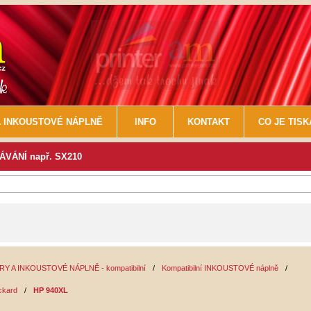
 INKOUSTOVÉ NÁPLNĚ
INFO
KONTAKT
CO JE TIS
VÁNÍ např. SX210
Y A INKOUSTOVÉ NÁPLNĚ - kompatibilní
/
Kompatibilní INKOUSTOVÉ náplně
/
ckard
/
HP 940XL