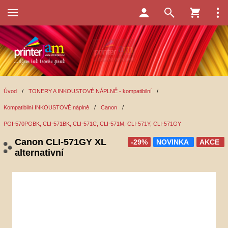
Úvod
/
TONERY A INKOUSTOVÉ NÁPLNĚ - kompatibilní
/
Kompatibilní INKOUSTOVÉ náplně
/
Canon
/
PGI-570PGBK, CLI-571BK, CLI-571C, CLI-571M, CLI-571Y, CLI-571GY
Canon CLI-571GY XL
-29%
NOVINKA
AKCE
alternativní