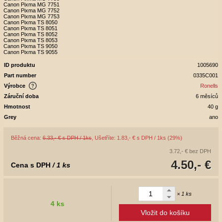
Canon Pixma MG 7751
Canon Pixma MG 7752
Canon Pixma MG 7753
Canon Pixma TS 8050
Canon Pixma TS 8051
Canon Pixma TS 8052
Canon Pixma TS 8053
Canon Pixma TS 9050
Canon Pixma TS 9055
ID produktu
1005690
Part number
0335C001
Výrobce
Ronells
Záruční doba
6 měsíců
Hmotnost
40 g
Grey
ano
Běžná cena:
6.33,- € s DPH / 1ks
, Ušetříte: 1.83,- € s DPH / 1ks (29%)
3.72,- €
bez DPH
4.50,- €
Cena s DPH
/ 1 ks
× 1 ks
4 ks
Vložit do košíku