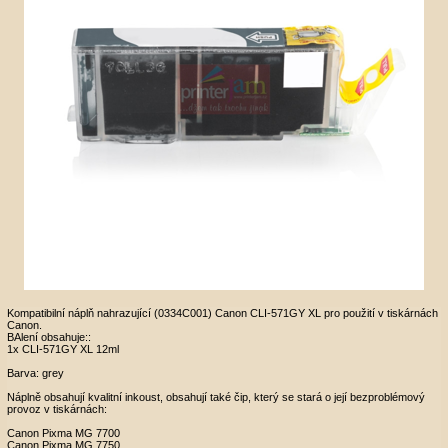
Kompatibilní náplň nahrazující (0334C001) Canon CLI-571GY XL pro použití v tiskárnách
Canon.
BAlení obsahuje::
1x CLI-571GY XL 12ml
Barva: grey
Náplně obsahují kvalitní inkoust, obsahují také čip, který se stará o její bezproblémový
provoz v tiskárnách:
Canon Pixma MG 7700
Canon Pixma MG 7750