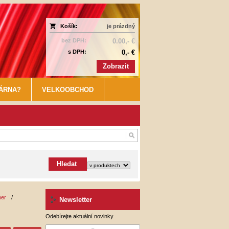
Košík:
je prázdný
bez DPH:
0.00,- €
s DPH:
0,- €
Zobrazit
KÁRNA?
VELKOOBCHOD
Hledat
her
/
Newsletter
Odebírejte aktuální novinky