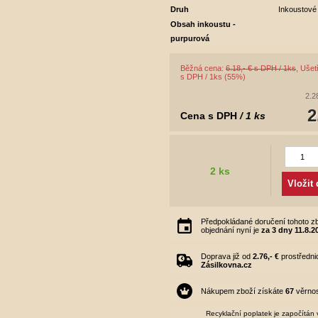
Druh
Inkoustové
Obsah inkoustu -
purpurová
Běžná cena:
6.18,- € s DPH / 1ks
, Ušetř
s DPH / 1ks (55%)
2.2
2
Cena s DPH
/ 1 ks
2 ks
Vložit
Předpokládané doručení tohoto zb
objednání nyní je
za 3 dny
11.8.2
Doprava již od
2.76,- €
prostředni
Zásilkovna.cz
Nákupem zboží získáte
67
věrnos
Recyklační poplatek je započítán