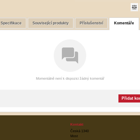
Specifikace
Související produkty
Příslušenství
Komentáře
Momentálně není k dispozici žádný komentář
Přidat k
Kontakt
Česká 1340
Most