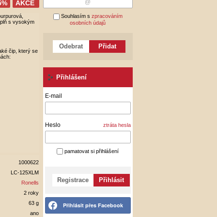
5%
AKCE
purpurová,
Souhlasím s
zpracováním
áplň s vysokým
osobních údajů
Odebrat
Přidat
aké čip, který se
nách:
Přihlášení
E-mail
Heslo
ztráta hesla
pamatovat si přihlášení
1000622
LC-125XLM
Registrace
Přihlásit
Ronells
2 roky
63 g
Přihlásit přes Facebook
ano