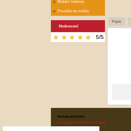
Mobilní telefony
Pouzdra na mobily
Popis
Hodnocení
5
/
5
Seznam produktů
Kompatibilni INKOUSTOVÉ náplně
Kompatibilni LASEROVÉ tonery