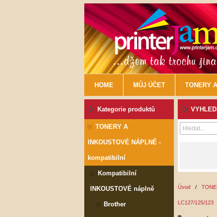
HOME
MŮJ ÚČET
TONERY A
Kategorie produktů
VYHLEDÁ
TONERY A
INKOUSTOVÉ NÁPLNĚ -
kompatibilní
Kompatibilní
Úvod
/
TONER
INKOUSTOVÉ náplně
LC127/125/123
Brother