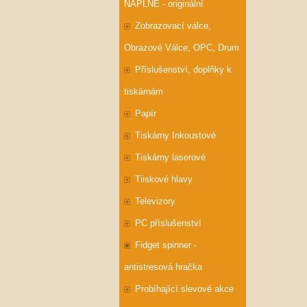
NÁPLNĚ - originální
Zobrazovací válce,
Obrazové Válce, OPC, Drum
Příslušenství, doplňky k
tiskárnám
Papír
Tiskárny Inkoustové
Tiskárny laserové
Tiiskové hlavy
Televizory
PC příslušenství
Fidget spinner -
antistresová hračka
Probíhající slevové akce