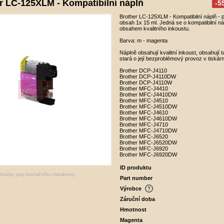
r LC-125XLM - Kompatibilní náplň
-5
Brother LC-125XLM - Kompatibilní náplň - 
obsah 1x 15 ml. Jedná se o kompatibilní n
obsahem kvalitního inkoustu.
Barva: m - magenta
Náplně obsahují kvalitní inkoust, obsahují t
stará o její bezproblémový provoz v tiskár
Brother DCP-J4110
Brother DCP-J4110DW
Brother DCP-J4110W
Brother MFC-J4410
Brother MFC-J4410DW
Brother MFC-J4510
Brother MFC-J4510DW
Brother MFC-J4610
Brother MFC-J4610DW
Brother MFC-J4710
Brother MFC-J4710DW
Brother MFC-J6520
Brother MFC-J6520DW
Brother MFC-J6920
Brother MFC-J6920DW
ID produktu
obrázky jsou ilustračního charakteru)
Part number
Výrobce
Záruční doba
Hmotnost
Magenta