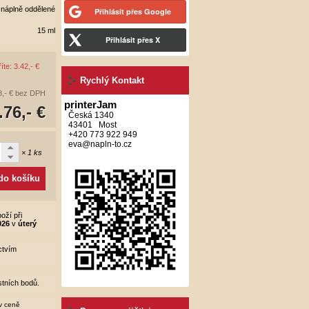
 náplně oddělené
Přihlásit přes Google
15 ml
Přihlásit přes X
íte: 3.42,- €
Rychlý Kontakt
8,- €
bez DPH
printerJam
.76,- €
Česká 1340
43401 Most
+420 773 922 949
eva@napln-to.cz
× 1 ks
 do košíku
oží při
026
v
úterý
ctvím
tních bodů.
 v ceně