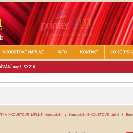
 INKOUSTOVÉ NÁPLNĚ
INFO
KONTAKT
CO JE TIS
VÁNÍ např. SX210
Y A INKOUSTOVÉ NÁPLNĚ - kompatibilní
/
Kompatibilní INKOUSTOVÉ náplně
/
Brot