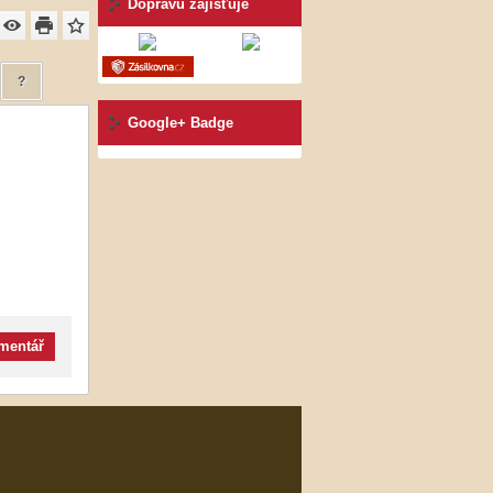
Dopravu zajišťuje
?
Google+ Badge
omentář