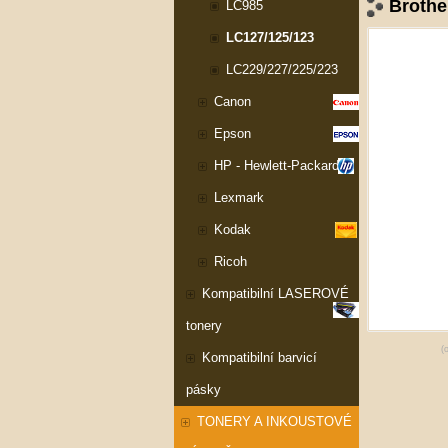
Brothe
LC985
LC127/125/123
LC229/227/225/223
Canon
Epson
HP - Hewlett-Packard
Lexmark
Kodak
Ricoh
Kompatibilní LASEROVÉ
tonery
(
Kompatibilní barvicí
pásky
TONERY A INKOUSTOVÉ