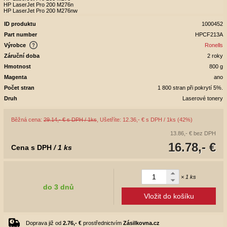
HP LaserJet Pro 200 M276n
HP LaserJet Pro 200 M276nw
ID produktu
1000452
Part number
HPCF213A
Výrobce
Ronells
Záruční doba
2 roky
Hmotnost
800 g
Magenta
ano
Počet stran
1 800 stran při pokrytí 5%.
Druh
Laserové tonery
Běžná cena:
29.14,- € s DPH / 1ks
, Ušetříte: 12.36,- € s DPH / 1ks (42%)
13.86,- €
bez DPH
16.78,- €
Cena s DPH
/ 1 ks
× 1 ks
do 3 dnů
Vložit do košíku
Doprava již od
2.76,- €
prostřednictvím
Zásilkovna.cz