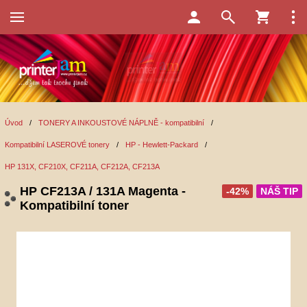
Úvod
/
TONERY A INKOUSTOVÉ NÁPLNĚ - kompatibilní
/
Kompatibilní LASEROVÉ tonery
/
HP - Hewlett-Packard
/
HP 131X, CF210X, CF211A, CF212A, CF213A
HP CF213A / 131A Magenta -
-42%
NÁŠ TIP
Kompatibilní toner