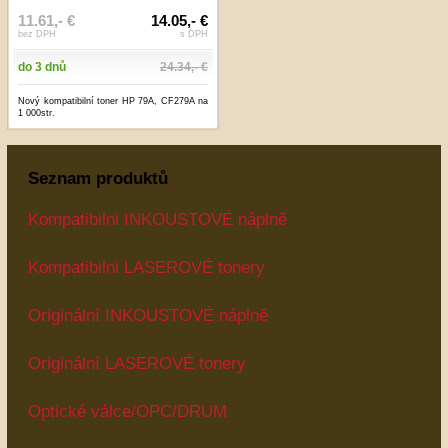
11.61,- €
14.05,- €
bez DPH
s DPH
do 3 dnů
24.34,- €
Nový kompatibilní toner HP 79A, CF279A na
1 000str.
Seznam produktů
Kompatibilni INKOUSTOVÉ náplně
Kompatibilni LASEROVÉ tonery
Originální INKOUSTOVÉ náplně
Originální LASEROVÉ tonery
Optické válce/OPC/DRUM