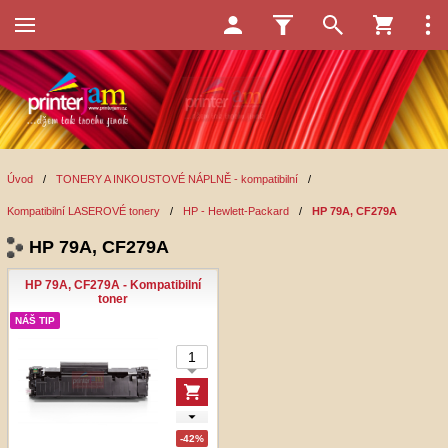
Úvod
/
TONERY A INKOUSTOVÉ NÁPLNĚ - kompatibilní
/
Kompatibilní LASEROVÉ tonery
/
HP - Hewlett-Packard
/
HP 79A, CF279A
HP 79A, CF279A
HP 79A, CF279A - Kompatibilní
toner
NÁŠ TIP
-42%