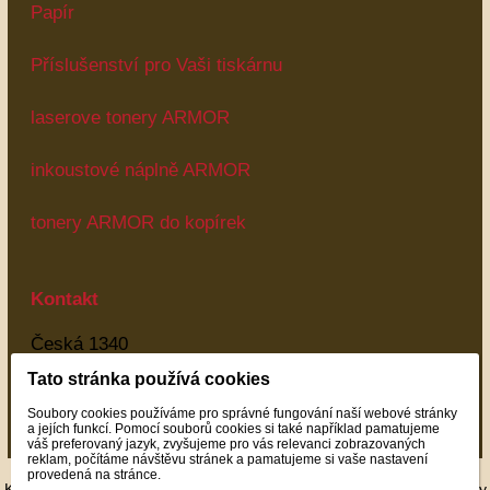
Papír
Příslušenství pro Vaši tiskárnu
laserove tonery ARMOR
inkoustové náplně ARMOR
tonery ARMOR do kopírek
Kontakt
Česká 1340
Most
Tato stránka používá cookies
43401
Soubory cookies používáme pro správné fungování naší webové stránky
Most
a jejích funkcí. Pomocí souborů cookies si také například pamatujeme
váš preferovaný jazyk, zvyšujeme pro vás relevanci zobrazovaných
reklam, počítáme návštěvu stránek a pamatujeme si vaše nastavení
provedená na stránce.
Kompatibilní tonery,náplně,kompatibilní cartridge,inkoust a plnící sady