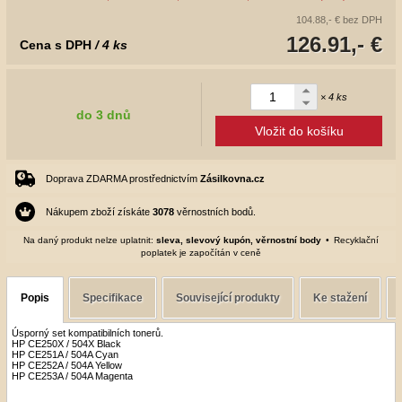
104.88,- €
bez DPH
126.91,- €
Cena s DPH
/ 4 ks
× 4 ks
do 3 dnů
Vložit do košíku
Doprava ZDARMA prostřednictvím
Zásilkovna.cz
Nákupem zboží získáte
3078
věrnostních bodů.
Na daný produkt nelze uplatnit:
sleva, slevový kupón, věrnostní body
Recyklační
poplatek je započítán v ceně
Popis
Specifikace
Související produkty
Ke stažení
Úsporný set kompatibilních tonerů.
HP CE250X / 504X Black
HP CE251A / 504A Cyan
HP CE252A / 504A Yellow
HP CE253A / 504A Magenta