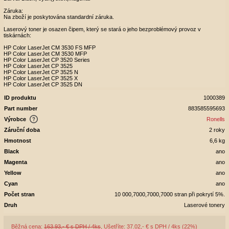
Záruka:
Na zboží je poskytována standardní záruka.
Laserový toner je osazen čipem, který se stará o jeho bezproblémový provoz v
tiskárnách:
HP Color LaserJet CM 3530 FS MFP
HP Color LaserJet CM 3530 MFP
HP Color LaserJet CP 3520 Series
HP Color LaserJet CP 3525
HP Color LaserJet CP 3525 N
HP Color LaserJet CP 3525 X
HP Color LaserJet CP 3525 DN
ID produktu
1000389
Part number
883585595693
Výrobce
Ronells
Záruční doba
2 roky
Hmotnost
6,6 kg
Black
ano
Magenta
ano
Yellow
ano
Cyan
ano
Počet stran
10 000,7000,7000,7000 stran při pokrytí 5%.
Druh
Laserové tonery
Běžná cena:
163.93,- € s DPH / 4ks
, Ušetříte: 37.02,- € s DPH / 4ks (22%)