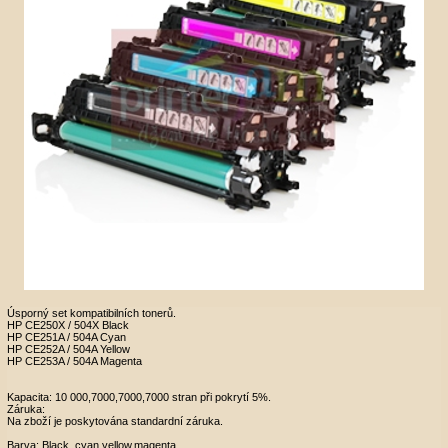
Úsporný set kompatibilních tonerů.
HP CE250X / 504X Black
HP CE251A / 504A Cyan
HP CE252A / 504A Yellow
HP CE253A / 504A Magenta
Kapacita: 10 000,7000,7000,7000 stran při pokrytí 5%.
Záruka:
Na zboží je poskytována standardní záruka.
Barva: Black, cyan,yellow,magenta