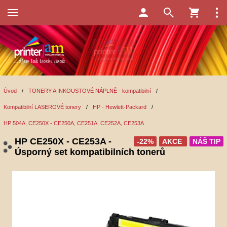
Úvod
/
TONERY A INKOUSTOVÉ NÁPLNĚ - kompatibilní
/
Kompatibilní LASEROVÉ tonery
/
HP - Hewlett-Packard
/
HP 504A, CE250X - CE250A, CE251A, CE252A, CE253A
HP CE250X - CE253A -
-22%
AKCE
NÁŠ TIP
Úsporný set kompatibilních tonerů