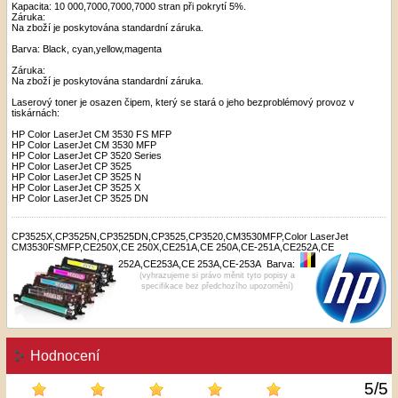
Kapacita: 10 000,7000,7000,7000 stran při pokrytí 5%.
Záruka:
Na zboží je poskytována standardní záruka.
Barva: Black, cyan,yellow,magenta
Záruka:
Na zboží je poskytována standardní záruka.
Laserový toner je osazen čipem, který se stará o jeho bezproblémový provoz v
tiskárnách:
HP Color LaserJet CM 3530 FS MFP
HP Color LaserJet CM 3530 MFP
HP Color LaserJet CP 3520 Series
HP Color LaserJet CP 3525
HP Color LaserJet CP 3525 N
HP Color LaserJet CP 3525 X
HP Color LaserJet CP 3525 DN
CP3525X,CP3525N,CP3525DN,CP3525,CP3520,CM3530MFP,Color LaserJet
CM3530FSMFP,CE250X,CE 250X,CE251A,CE 250A,CE-251A,CE252A,CE
252A,CE253A,CE 253A,CE-253A
Barva:
(vyhrazujeme si právo měnit tyto popisy a
specifikace bez předchozího upozornění)
Hodnocení
5
/
5