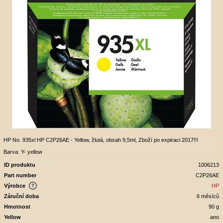
HP No. 935xl HP C2P26AE - Yellow, žlutá, obsah 9,5ml, Zboží po expiraci 2017!!!
Barva: Y- yellow
ID produktu
1006213
Part number
C2P26AE
Výrobce
HP
Záruční doba
6 měsíců
Hmotnost
90 g
Yellow
ano