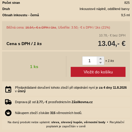
Počet stran
825
Druh
Inkoustové náplně, oddělené barvy
Obsah inkoustu - černá
9,5 ml
Běžná cena:
16.54,- € s DPH / 1ks
, Ušetříte: 3.50,- € s DPH / 1ks (21%)
10.78,- €
bez DPH
13.04,- €
Cena s DPH
/ 1 ks
× 1 ks
1 ks
Vložit do košíku
Předpokládané doručení tohoto zboží při objednání nyní je
za 4 dny
11.8.2026
v
úterý
Doprava již od
2.77,- €
prostřednictvím
Zásilkovna.cz
Nákupem zboží získáte
315
věrnostních bodů.
Na daný produkt nelze uplatnit:
sleva, slevový kupón, věrnostní body
Recyklační
poplatek je započítán v ceně