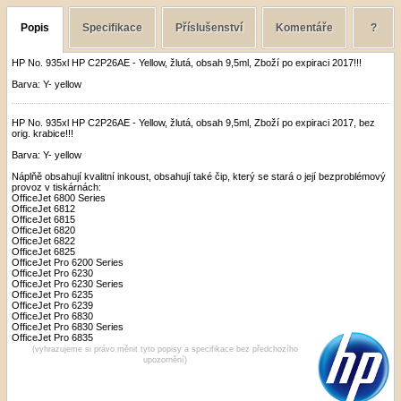
Popis
Specifikace
Příslušenství
Komentáře
?
HP No. 935xl HP C2P26AE - Yellow, žlutá, obsah 9,5ml, Zboží po expiraci 2017!!!
Barva: Y- yellow
HP No. 935xl HP C2P26AE - Yellow, žlutá, obsah 9,5ml, Zboží po expiraci 2017, bez
orig. krabice!!!
Barva: Y- yellow
Náplňě obsahují kvalitní inkoust, obsahují také čip, který se stará o její bezproblémový
provoz v tiskárnách:
OfficeJet 6800 Series
OfficeJet 6812
OfficeJet 6815
OfficeJet 6820
OfficeJet 6822
OfficeJet 6825
OfficeJet Pro 6200 Series
OfficeJet Pro 6230
OfficeJet Pro 6230 Series
OfficeJet Pro 6235
OfficeJet Pro 6239
OfficeJet Pro 6830
OfficeJet Pro 6830 Series
OfficeJet Pro 6835
(vyhrazujeme si právo měnit tyto popisy a specifikace bez předchozího
upozornění)