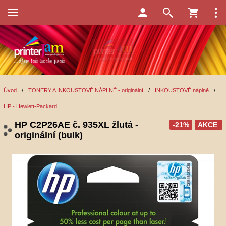
Úvod
/
TONERY A INKOUSTOVÉ NÁPLNĚ - originální
/
INKOUSTOVÉ náplně
/
HP - Hewlett-Packard
HP C2P26AE č. 935XL žlutá -
-21%
AKCE
originální (bulk)