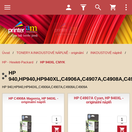
Úvod
/
TONERY A INKOUSTOVÉ NÁPLNĚ - originální
/
INKOUSTOVÉ náplně
/
HP - Hewlett-Packard
/
HP 940XL CMYK
HP
940,HP940,HP940XL,C4906A,C4907A,C4908A,C4
HP 940,HP940,HP940XL,C4906A,C4907A,C4908A,C4909A
HP C4907A Cyan, HP 940XL -
HP C4908A Magenta, HP 940XL -
originální náplň
originální náplň