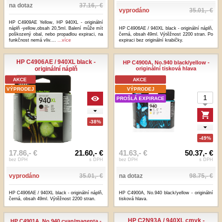
na dotaz
37.16,- €
vyprodáno
35.01,- €
HP C4909AE Yellow, HP 940XL - originální
náplň -yellow,obsah 20,5ml. Balení může mít
HP C4906AE / 940XL black - originální náplň,
poškozený obal, nebo propadlou expiraci, na
černá, obsah 49ml. Výtěžnost 2200 stran. Po
funkčnost nemá vliv....
...více
expiraci bez originální krabičky.
HP C4906AE / 940XL black -
HP C4900A, No.940 black/yellow -
originální náplň
originální tisková hlava
AKCE
AKCE
VÝPRODEJ
VÝPRODEJ
PROŠLÁ EXPIRACE
-38%
-49%
17.86,- €
21.60,- €
41.63,- €
50.37,- €
bez DPH
s DPH
bez DPH
s DPH
vyprodáno
35.01,- €
na dotaz
98.75,- €
HP C4906AE / 940XL black - originální náplň,
HP C4900A, No.940 black/yellow - originální
černá, obsah 49ml. Výtěžnost 2200 stran.
tisková hlava.
HP C2N93A / 940XL cmyk -
HP C4901A, No.940 cyan/magenta -