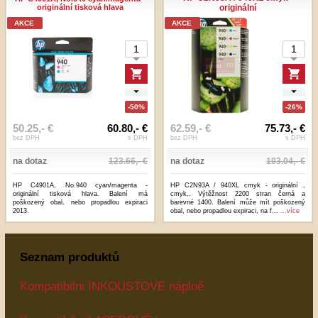
originální tisková hlava
originální
AKCE
AKCE
-50%
-26%
50.25,- €
60.80,- €
62.59,- €
75.73,- €
bez DPH
s DPH
bez DPH
s DPH
na dotaz
123.66,- €
na dotaz
103.04,- €
HP C4901A, No.940 cyan/magenta -
HP C2N93A / 940XL cmyk - originální ,
originální tisková hlava. Balení má
cmyk,. Výtěžnost 2200 stran černá a
poškozený obal, nebo propadlou expiraci
barevné 1400. Balení může mít poškozený
2013.
obal, nebo propadlou expiraci, na f...
...více
Seznam produktů
Kompatibilni INKOUSTOVÉ náplně