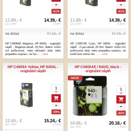
-61%
-61%
11.89,- €
14.39,- €
11.89,- €
14.39,- €
bez DPH
s DPH
bez DPH
s DPH
na dotaz
37.16,- €
na dotaz
37.16,- €
HP C4908AE Magenta, HP 940XL - originální
HP C4907AE Cyan, HP 940XL - originální
náplň - Magenta,obsah 20,5ml. Balení může
náplň - Cyan,obsah 20,5ml. Balení může mít
mít poškozený, nebo náhradní obal, nebo
poškozený obal, nebo propadlou expiraci, na
propadlou expiraci, na fun...
...více
funkčnost nemá vliv. ...
...více
HP C4909A Yellow, HP 940XL -
HP C4906AE / 940XL black -
originální náplň
originální náplň
AKCE
-59%
-42%
12.60,- €
15.24,- €
16.66,- €
20.16,- €
bez DPH
s DPH
bez DPH
s DPH