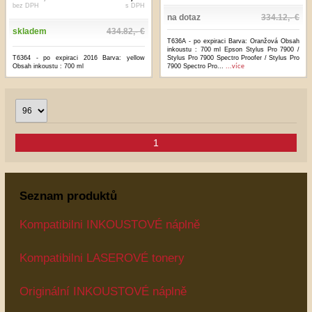
bez DPH
s DPH
na dotaz
334.12,- €
skladem
434.82,- €
T636A - po expiraci Barva: Oranžová Obsah
inkoustu : 700 ml Epson Stylus Pro 7900 /
T6364 - po expiraci 2016 Barva: yellow
Stylus Pro 7900 Spectro Proofer / Stylus Pro
Obsah inkoustu : 700 ml
7900 Spectro Pro...
...více
1
Seznam produktů
Kompatibilni INKOUSTOVÉ náplně
Kompatibilni LASEROVÉ tonery
Originální INKOUSTOVÉ náplně