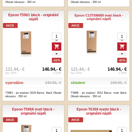
Obsah inkoustu : 350 ml
Obsah inkoustu : 350 ml
Epson T5961 black - originální
Epson C13T596800 matt black -
náplň
originální náplň
AKCE
AKCE
-41%
-41%
121.44,- €
146.94,- €
121.44,- €
146.94,- €
bez DPH
s DPH
bez DPH
s DPH
vyprodáno
249.90,- €
skladem
249.90,- €
T5961 - po expiraci 2016 Barva: black Obsah
T5968 - po expiraci 2012 Barva: matt black
inkoustu : 350 ml
Obsah inkoustu : 350 ml
Epson T5968 matt black -
Epson T6368 matte black -
originální náplň
originální náplň
AKCE
AKCE