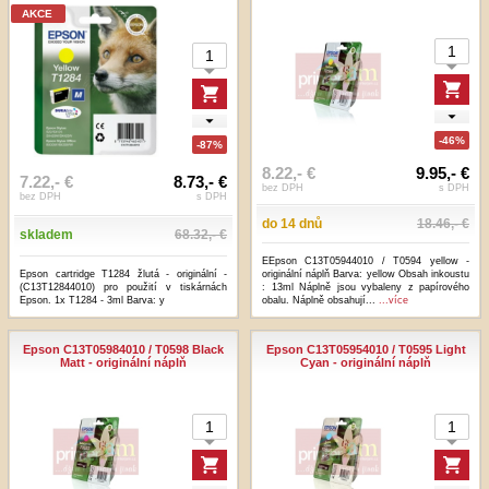
AKCE
-46%
-87%
8.22,- €
9.95,- €
7.22,- €
8.73,- €
bez DPH
s DPH
bez DPH
s DPH
do 14 dnů
18.46,- €
skladem
68.32,- €
EEpson C13T05944010 / T0594 yellow -
Epson cartridge T1284 žlutá - originální -
originální náplň Barva: yellow Obsah inkoustu
(C13T12844010) pro použití v tiskárnách
: 13ml Náplně jsou vybaleny z papírového
Epson. 1x T1284 - 3ml Barva: y
obalu. Náplně obsahují...
...více
Epson C13T05984010 / T0598 Black
Epson C13T05954010 / T0595 Light
Matt - originální náplň
Cyan - originální náplň