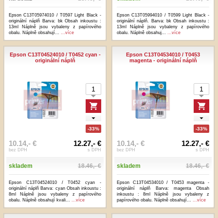
Epson C13T05974010 / T0597 Light Black -
Epson C13T05994010 / T0599 Light Black -
originální náplň Barva: bk Obsah inkoustu :
originální náplň. Barva: bk Obsah inkoustu :
13ml Náplně jsou vybaleny z papírového
13ml Náplně jsou vybaleny z papírového
obalu. Náplně obsahují...
...více
obalu. Náplně obsahuj...
...více
Epson C13T04524010 / T0452 cyan -
Epson C13T04534010 / T0453
originální náplň
magenta - originální náplň
-33%
-33%
10.14,- €
12.27,- €
10.14,- €
12.27,- €
bez DPH
s DPH
bez DPH
s DPH
skladem
18.46,- €
skladem
18.46,- €
Epson C13T04524010 / T0452 cyan -
Epson C13T04534010 / T0453 magenta -
originální náplň Barva: cyan Obsah inkoustu :
originální náplň Barva: magenta Obsah
8ml Náplně jsou vybaleny z papírového
inkoustu : 8ml Náplně jsou vybaleny z
obalu. Náplně obsahují kvali...
...více
papírového obalu. Náplně obsahují...
...více