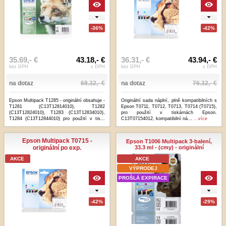
-36%
-42%
35.69,- €
43.18,- €
36.31,- €
43.94,- €
bez DPH
s DPH
bez DPH
s DPH
na dotaz
68.32,- €
na dotaz
76.32,- €
Epson Multipack T1285 - originální obsahuje -
Originální sada náplní, plně kompatibilních s
T1281 (C13T12814010), T1282
Epson T0711, T0712, T0713, T0714 (T0715),
(C13T12824010), T1283 (C13T12834010),
pro použití v tiskárnách Epson.
T1284 (C13T12844010) pro použití v tis...
C13T07154012, kompatibilní ná...
...více
...více
Epson Multipack T0715 -
Epson T1006 Multipack 3-balení,
originální po exp.
33.3 ml - (cmy) - originální
AKCE
AKCE
VÝPRODEJ
PROŠLÁ EXPIRACE
-42%
-29%