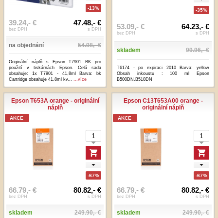
-13%
-35%
39.24,- €
47.48,- €
53.09,- €
64.23,- €
bez DPH
s DPH
bez DPH
s DPH
na objednání
54.98,- €
skladem
99.96,- €
Originální náplň s Epson T7901 BK pro
použití v tiskárnách Epson. Celá sada
T6174 - po expiraci 2010 Barva: yellow
obsahuje: 1x T7901 - 41,8ml Barva: bk
Obsah inkoustu : 100 ml Epson
Cartridge obsahuje 41,8ml kv...
...více
B500DN,B510DN
Epson T653A orange - originální
Epson C13T653A00 orange -
náplň
originální náplň
AKCE
AKCE
-67%
-67%
66.79,- €
80.82,- €
66.79,- €
80.82,- €
bez DPH
s DPH
bez DPH
s DPH
skladem
249.90,- €
skladem
249.90,- €