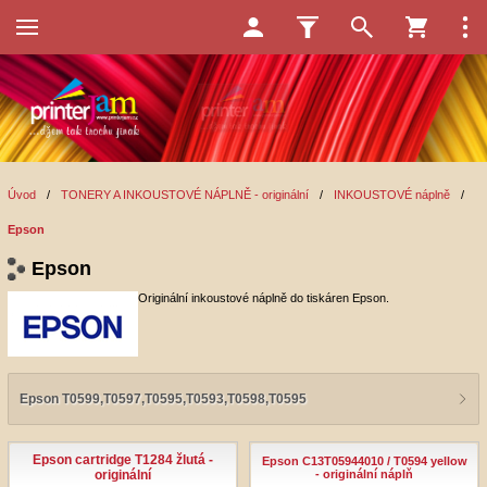
Úvod
/
TONERY A INKOUSTOVÉ NÁPLNĚ - originální
/
INKOUSTOVÉ náplně
/
Epson
Epson
Originální inkoustové náplně do tiskáren Epson.
Epson T0599,T0597,T0595,T0593,T0598,T0595
Epson cartridge T1284 žlutá -
Epson C13T05944010 / T0594 yellow
originální
- originální náplň