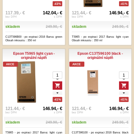
-43%
-41%
117.39,- €
142.04,- €
121.44,- €
146.94,- €
bez DPH
s DPH
bez DPH
s DPH
skladem
249.90,- €
skladem
249.90,- €
C13T596B00 - po expiraci 2016 Barva: green
T5965 - po expiraci 2017 Barva: light cyan
Obsah inkoustu : 350 ml
Obsah inkoustu : 350 ml
Epson T5965 light cyan -
Epson C13T596100 black -
originální náplň
originální náplň
AKCE
AKCE
-41%
-41%
121.44,- €
146.94,- €
121.44,- €
146.94,- €
bez DPH
s DPH
bez DPH
s DPH
skladem
249.90,- €
skladem
249.90,- €
T5965 - po expiraci 2017 Barva: light cyan
C13T596100 - po expiraci 2016 Barva: black