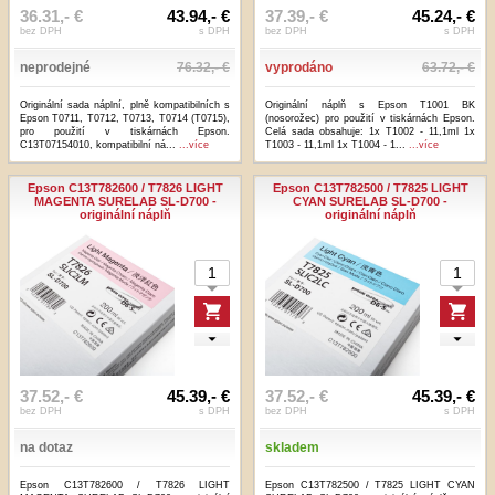
36.31,- €
43.94,- €
37.39,- €
45.24,- €
bez DPH
s DPH
bez DPH
s DPH
neprodejné
76.32,- €
vyprodáno
63.72,- €
Originální sada náplní, plně kompatibilních s
Originální náplň s Epson T1001 BK
Epson T0711, T0712, T0713, T0714 (T0715),
(nosorožec) pro použití v tiskárnách Epson.
pro použití v tiskárnách Epson.
Celá sada obsahuje: 1x T1002 - 11,1ml 1x
C13T07154010, kompatibilní ná...
...více
T1003 - 11,1ml 1x T1004 - 1...
...více
Epson C13T782600 / T7826 LIGHT
Epson C13T782500 / T7825 LIGHT
MAGENTA SURELAB SL-D700 -
CYAN SURELAB SL-D700 -
originální náplň
originální náplň
37.52,- €
45.39,- €
37.52,- €
45.39,- €
bez DPH
s DPH
bez DPH
s DPH
na dotaz
skladem
Epson C13T782600 / T7826 LIGHT
Epson C13T782500 / T7825 LIGHT CYAN