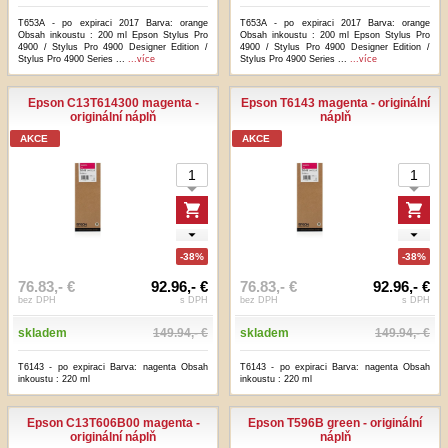
T653A - po expiraci 2017 Barva: orange
T653A - po expiraci 2017 Barva: orange
Obsah inkoustu : 200 ml Epson Stylus Pro
Obsah inkoustu : 200 ml Epson Stylus Pro
4900 / Stylus Pro 4900 Designer Edition /
4900 / Stylus Pro 4900 Designer Edition /
Stylus Pro 4900 Series ...
...více
Stylus Pro 4900 Series ...
...více
Epson C13T614300 magenta -
Epson T6143 magenta - originální
originální náplň
náplň
AKCE
AKCE
-38%
-38%
76.83,- €
92.96,- €
76.83,- €
92.96,- €
bez DPH
s DPH
bez DPH
s DPH
skladem
149.94,- €
skladem
149.94,- €
T6143 - po expiraci Barva: nagenta Obsah
T6143 - po expiraci Barva: nagenta Obsah
inkoustu : 220 ml
inkoustu : 220 ml
Epson C13T606B00 magenta -
Epson T596B green - originální
originální náplň
náplň