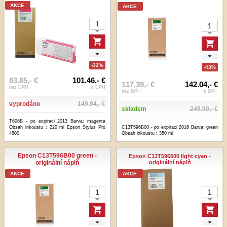
AKCE
AKCE
-32%
-43%
83.85,- €
101.46,- €
117.39,- €
142.04,- €
bez DPH
s DPH
bez DPH
s DPH
vyprodáno
149.94,- €
skladem
249.90,- €
T606B - po expiraci 2013 Barva: magenta
Obsah inkoustu : 220 ml Epson Stylus Pro
C13T596B00 - po expiraci 2016 Barva: green
4800
Obsah inkoustu : 350 ml
Epson C13T596B00 green -
Epson C13T596500 light cyan -
originální náplň
originální náplň
AKCE
AKCE