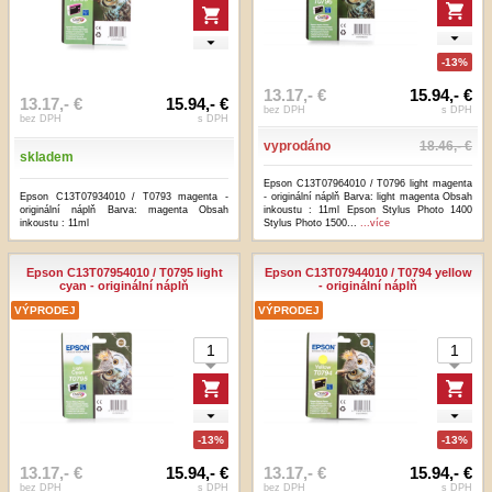
-13%
13.17,- €
15.94,- €
13.17,- €
15.94,- €
bez DPH
s DPH
bez DPH
s DPH
vyprodáno
18.46,- €
skladem
Epson C13T07964010 / T0796 light magenta
Epson C13T07934010 / T0793 magenta -
- originální náplň Barva: light magenta Obsah
originální náplň Barva: magenta Obsah
inkoustu : 11ml Epson Stylus Photo 1400
inkoustu : 11ml
Stylus Photo 1500...
...více
Epson C13T07954010 / T0795 light
Epson C13T07944010 / T0794 yellow
cyan - originální náplň
- originální náplň
VÝPRODEJ
VÝPRODEJ
-13%
-13%
13.17,- €
15.94,- €
13.17,- €
15.94,- €
bez DPH
s DPH
bez DPH
s DPH