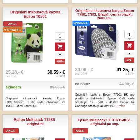
Originální inkoustová kazeta Epson
Originální inkoustová kazeta
T7901 (79XL Black), černá (black),
Epson T0501
2600 str...
NOVINKA
AKCE
VÝPRODEJ
-8%
-66%
34.09,- €
41.25,- €
25.28,- €
30.59,- €
bez DPH
s DPH
bez DPH
s DPH
na dotaz
44.98,- €
skladem
89.96,- €
Originální náplň s Epson T7901 BK pro
Originální inkoustová kazeta Epson
použití v tiskárnách Epson. Celá sada
C13T05014210 Celá sada obsahuje: 2x
obsahuje: 1x T7901 - 41,8ml Barva: bk
T0501 - 15ml Barva: bk
Cartridge obsahuje 41,8ml kv...
...více
Epson Multipack T1285 -
Epson Multipack C13T07154012 -
originální
originální po exp.
AKCE
AKCE