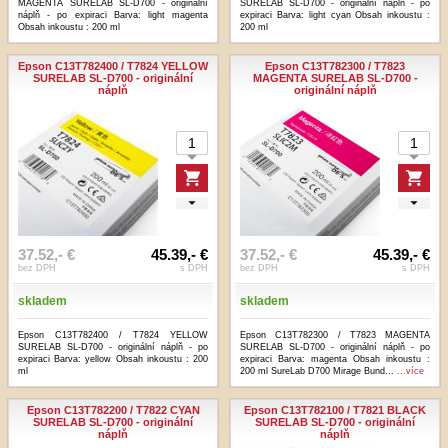
MAGENTA SURELAB SL-D700 - originální
SURELAB SL-D700 - originální náplň - po
náplň - po expiraci Barva: light magenta
expiraci Barva: light cyan Obsah inkoustu :
Obsah inkoustu : 200 ml
200 ml
Epson C13T782400 / T7824 YELLOW
Epson C13T782300 / T7823
SURELAB SL-D700 - originální
MAGENTA SURELAB SL-D700 -
náplň
originální náplň
37.52,- €
45.39,- €
37.52,- €
45.39,- €
bez DPH
s DPH
bez DPH
s DPH
skladem
skladem
Epson C13T782400 / T7824 YELLOW
Epson C13T782300 / T7823 MAGENTA
SURELAB SL-D700 - originální náplň - po
SURELAB SL-D700 - originální náplň - po
expiraci Barva: yellow Obsah inkoustu : 200
expiraci Barva: magenta Obsah inkoustu :
ml
200 ml SureLab D700 Mirage Bund...
...více
Epson C13T782200 / T7822 CYAN
Epson C13T782100 / T7821 BLACK
SURELAB SL-D700 - originální
SURELAB SL-D700 - originální
náplň
náplň