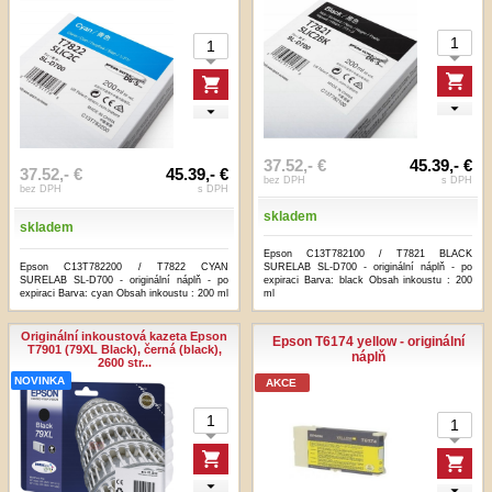
37.52,- €
45.39,- €
37.52,- €
45.39,- €
bez DPH
s DPH
bez DPH
s DPH
skladem
skladem
Epson C13T782100 / T7821 BLACK
Epson C13T782200 / T7822 CYAN
SURELAB SL-D700 - originální náplň - po
SURELAB SL-D700 - originální náplň - po
expiraci Barva: black Obsah inkoustu : 200
expiraci Barva: cyan Obsah inkoustu : 200 ml
ml
Originální inkoustová kazeta Epson
Epson T6174 yellow - originální
T7901 (79XL Black), černá (black),
náplň
2600 str...
NOVINKA
AKCE