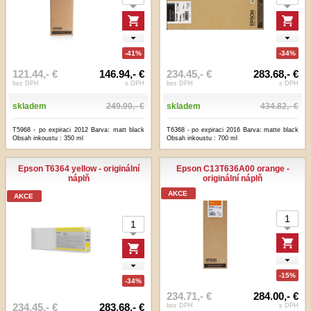
-41%
-34%
121.44,- €
146.94,- €
234.45,- €
283.68,- €
bez DPH
s DPH
bez DPH
s DPH
skladem
249.90,- €
skladem
434.82,- €
T5968 - po expiraci 2012 Barva: matt black
T6368 - po expiraci 2016 Barva: matte black
Obsah inkoustu : 350 ml
Obsah inkoustu : 700 ml
Epson T6364 yellow - originální
Epson C13T636A00 orange -
náplň
originální náplň
AKCE
AKCE
-15%
-34%
234.71,- €
284.00,- €
234.45,- €
283.68,- €
bez DPH
s DPH