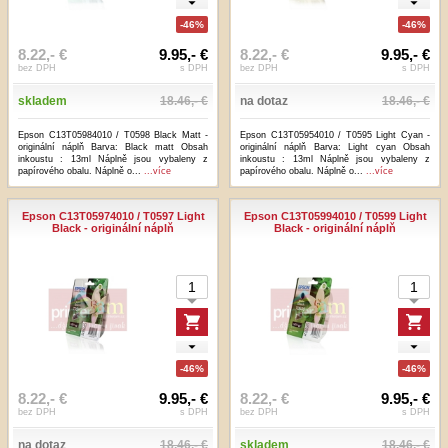
-46%
-46%
8.22,- €
9.95,- €
8.22,- €
9.95,- €
bez DPH
s DPH
bez DPH
s DPH
skladem
18.46,- €
na dotaz
18.46,- €
Epson C13T05984010 / T0598 Black Matt -
Epson C13T05954010 / T0595 Light Cyan -
originální náplň Barva: Black matt Obsah
originální náplň Barva: Light cyan Obsah
inkoustu : 13ml Náplně jsou vybaleny z
inkoustu : 13ml Náplně jsou vybaleny z
papírového obalu. Náplně o...
...více
papírového obalu. Náplně o...
...více
Epson C13T05974010 / T0597 Light
Epson C13T05994010 / T0599 Light
Black - originální náplň
Black - originální náplň
-46%
-46%
8.22,- €
9.95,- €
8.22,- €
9.95,- €
bez DPH
s DPH
bez DPH
s DPH
na dotaz
18.46,- €
skladem
18.46,- €