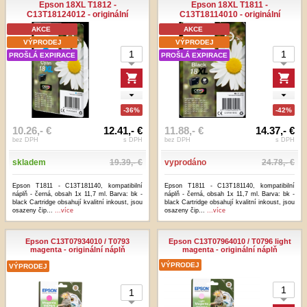
Epson 18XL T1812 -
Epson 18XL T1811 -
C13T18124012 - originální
C13T18114010 - originální
AKCE
AKCE
VÝPRODEJ
VÝPRODEJ
PROŠLÁ EXPIRACE
PROŠLÁ EXPIRACE
-36%
-42%
10.26,- €
12.41,- €
11.88,- €
14.37,- €
bez DPH
s DPH
bez DPH
s DPH
skladem
19.39,- €
vyprodáno
24.78,- €
Epson T1811 - C13T181140, kompatibilní
Epson T1811 - C13T181140, kompatibilní
náplň - černá, obsah 1x 11,7 ml. Barva: bk -
náplň - černá, obsah 1x 11,7 ml. Barva: bk -
black Cartridge obsahují kvalitní inkoust, jsou
black Cartridge obsahují kvalitní inkoust, jsou
osazeny čip...
...více
osazeny čip...
...více
Epson C13T07934010 / T0793
Epson C13T07964010 / T0796 light
magenta - originální náplň
magenta - originální náplň
VÝPRODEJ
VÝPRODEJ