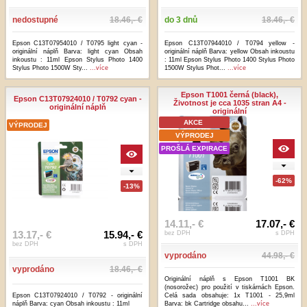
nedostupné
18.46,- €
do 3 dnů
18.46,- €
Epson C13T07954010 / T0795 light cyan -
Epson C13T07944010 / T0794 yellow -
originální náplň Barva: light cyan Obsah
originální náplň Barva: yellow Obsah inkoustu
inkoustu : 11ml Epson Stylus Photo 1400
: 11ml Epson Stylus Photo 1400 Stylus Photo
Stylus Photo 1500W Sty...
...více
1500W Stylus Phot...
...více
Epson T1001 černá (black),
Epson C13T07924010 / T0792 cyan -
Životnost je cca 1035 stran A4 -
originální náplň
originální
AKCE
VÝPRODEJ
VÝPRODEJ
PROŠLÁ EXPIRACE
-62%
-13%
14.11,- €
17.07,- €
13.17,- €
15.94,- €
bez DPH
s DPH
bez DPH
s DPH
vyprodáno
44.98,- €
vyprodáno
18.46,- €
Originální náplň s Epson T1001 BK
(nosorožec) pro použití v tiskárnách Epson.
Epson C13T07924010 / T0792 - originální
Celá sada obsahuje: 1x T1001 - 25,9ml
náplň Barva: cyan Obsah inkoustu : 11ml
Barva: bk Cartridge obsahu...
...více