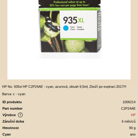
HP No. 935xl HP C2P24AE - cyan, azurová, obsah 9,5ml, Zboží po expiraci 2017!!!
Barva: c - cyan
ID produktu
1006214
Part number
C2P24AE
Výrobce
HP
Záruční doba
6 měsíců
Hmotnost
90 g
Cyan
ano