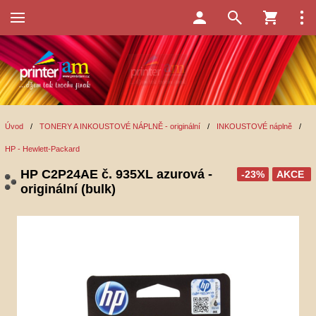
Úvod
/
TONERY A INKOUSTOVÉ NÁPLNĚ - originální
/
INKOUSTOVÉ náplně
/
HP - Hewlett-Packard
HP C2P24AE č. 935XL azurová -
-23%
AKCE
originální (bulk)