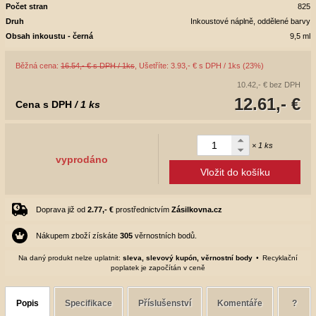
Počet stran
825
Druh
Inkoustové náplně, oddělené barvy
Obsah inkoustu - černá
9,5 ml
Běžná cena:
16.54,- € s DPH / 1ks
, Ušetříte: 3.93,- € s DPH / 1ks (23%)
10.42,- €
bez DPH
12.61,- €
Cena s DPH
/ 1 ks
× 1 ks
vyprodáno
Vložit do košíku
Doprava již od
2.77,- €
prostřednictvím
Zásilkovna.cz
Nákupem zboží získáte
305
věrnostních bodů.
Na daný produkt nelze uplatnit:
sleva, slevový kupón, věrnostní body
Recyklační
poplatek je započítán v ceně
Popis
Specifikace
Příslušenství
Komentáře
?