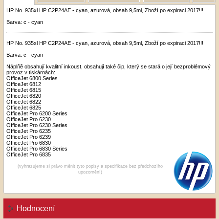
HP No. 935xl HP C2P24AE - cyan, azurová, obsah 9,5ml, Zboží po expiraci 2017!!!
Barva: c - cyan
HP No. 935xl HP C2P24AE - cyan, azurová, obsah 9,5ml, Zboží po expiraci 2017!!!
Barva: c - cyan
Náplňě obsahují kvalitní inkoust, obsahují také čip, který se stará o její bezproblémový
provoz v tiskárnách:
OfficeJet 6800 Series
OfficeJet 6812
OfficeJet 6815
OfficeJet 6820
OfficeJet 6822
OfficeJet 6825
OfficeJet Pro 6200 Series
OfficeJet Pro 6230
OfficeJet Pro 6230 Series
OfficeJet Pro 6235
OfficeJet Pro 6239
OfficeJet Pro 6830
OfficeJet Pro 6830 Series
OfficeJet Pro 6835
(vyhrazujeme si právo měnit tyto popisy a specifikace bez předchozího
upozornění)
Hodnocení