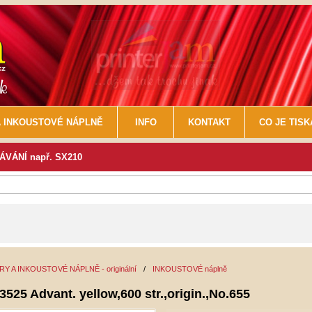
 INKOUSTOVÉ NÁPLNĚ
INFO
KONTAKT
CO JE TIS
VÁNÍ např. SX210
Y A INKOUSTOVÉ NÁPLNĚ - originální
/
INKOUSTOVÉ náplně
3525 Advant. yellow,600 str.,origin.,No.655