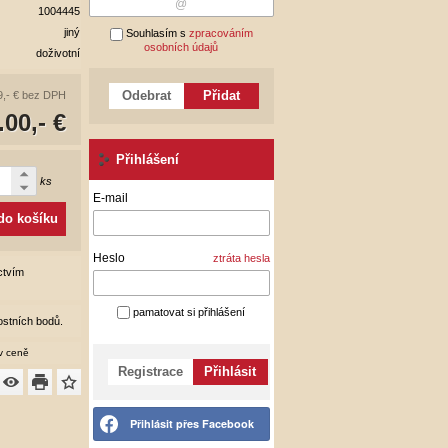
1004445
jiný
Souhlasím s
zpracováním
osobních údajů
doživotní
Odebrat
Přidat
9,- €
bez DPH
.00,- €
Přihlášení
ks
E-mail
 do košíku
Heslo
ztráta hesla
ctvím
pamatovat si přihlášení
stních bodů.
 v ceně
Registrace
Přihlásit
Přihlásit přes Facebook