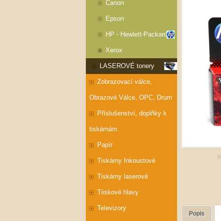
Canon
Epson
HP - Hewlett-Packard
Xerox
LASEROVÉ tonery
Zobrazovací válce,
Obrazové Válce, OPC, Drum
Příslušenství, doplňky k
tiskárnám
Papír
(
Tiskárny Inkoustové
Tiskárny laserové
Tiiskové hlavy
Televizory
Popis