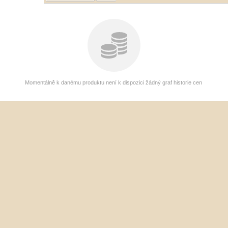
Momentálně k danému produktu není k dispozici žádný graf historie cen