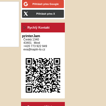
Přihlásit přes Google
Přihlásit přes X
Rychlý Kontakt
printerJam
Česká 1340
43401 Most
+420 773 922 949
eva@napln-to.cz