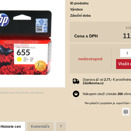
ID produktu
Výrobce
Záruční doba
9.0
11
Cena s DPH
nedostupné
Vložit
Doprava již od
2.77,- €
prostředni
Zásilkovna.cz
obrázky jsou ilustračního charakteru)
Nákupem zboží získáte
266
věrno
Recyklační poplatek je započítán
Historie cen
Komentáře
?