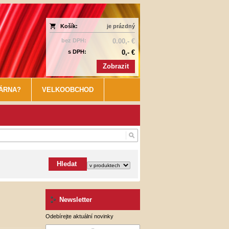
Košík:
je prázdný
bez DPH:
0.00,- €
s DPH:
0,- €
Zobrazit
KÁRNA?
VELKOOBCHOD
Hledat
Newsletter
Odebírejte aktuální novinky