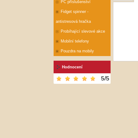
PC příslušenství
Fidget spinner -
antistresová hračka
Probíhající slevové akce
Mobilní telefony
Pouzdra na mobily
Hodnocení
5
/
5