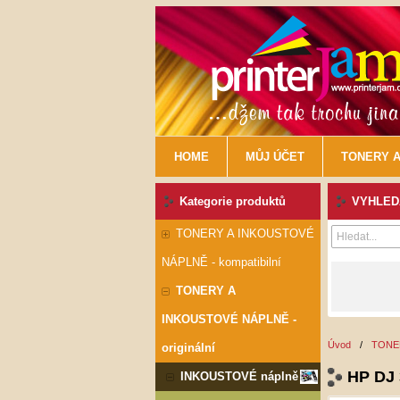
HOME
MŮJ ÚČET
TONERY A
Kategorie produktů
VYHLEDÁ
TONERY A INKOUSTOVÉ
NÁPLNĚ - kompatibilní
TONERY A
INKOUSTOVÉ NÁPLNĚ -
Úvod
/
TONER
originální
HP DJ 
INKOUSTOVÉ náplně