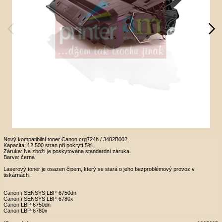
Nový kompatibilní toner Canon crg724h / 3482B002.
Kapacita: 12 500 stran při pokrytí 5%.
Záruka: Na zboží je poskytována standardní záruka.
Barva: černá
Laserový toner je osazen čipem, který se stará o jeho bezproblémový provoz v
tiskárnách :
Canon i-SENSYS LBP-6750dn
Canon i-SENSYS LBP-6780x
Canon LBP-6750dn
Canon LBP-6780x