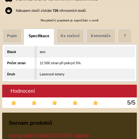
Nákupem zboží získáte
726
věrnostních bodů.
Recyklační poplatek je započítán v ceně
Popis
Specifikace
Ke stažení
Komentáře
?
Black
ano
Počet stran
12 500 stran při pokrytí 5%.
Druh
Laserové tonery
Hodnocení
5
/
5
Seznam produktů
Kompatibilni INKOUSTOVÉ náplně