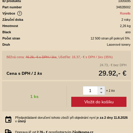
ID produktu
1005695
Part number
3482B002
Výrobce
Ronells
Záruční doba
2 roky
Hmotnost
2,26 kg
Black
ano
Počet stran
12 500 stran při pokrytí 5%.
Druh
Laserové tonery
Běžná cena:
46.29,- € s DPH / 1ks
, Ušetříte: 16.37,- € s DPH / 1ks (35%)
24.73,- €
bez DPH
29.92,- €
Cena s DPH
/ 1 ks
× 1 ks
1 ks
Vložit do košíku
Předpokládané doručení tohoto zboží při objednání nyní je
za 2 dny
11.8.2026
v
úterý
Doprava již od
2.76,- €
prostřednictvím
Zásilkovna.cz