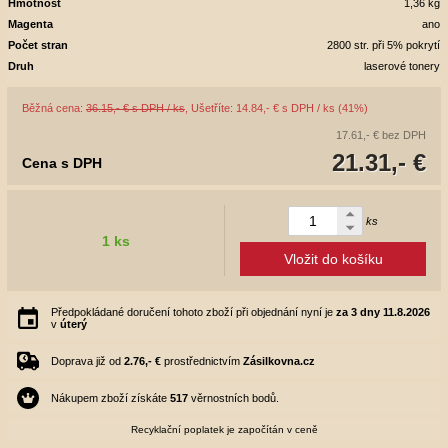
Hmotnost
1,36 kg
Magenta
ano
Počet stran
2800 str. při 5% pokrytí
Druh
laserové tonery
Běžná cena:
36.15,- € s DPH / ks
, Ušetříte: 14.84,- € s DPH / ks (41%)
17.61,- €
bez DPH
21.31,- €
Cena s DPH
ks
1 ks
Vložit do košíku
Předpokládané doručení tohoto zboží při objednání nyní je
za 3 dny
11.8.2026
v
úterý
Doprava již od
2.76,- €
prostřednictvím
Zásilkovna.cz
Nákupem zboží získáte
517
věrnostních bodů.
Recyklační poplatek je započítán v ceně