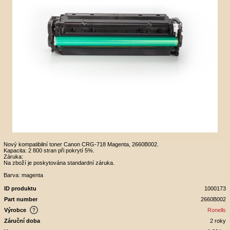
Nový kompatibilní toner Canon CRG-718 Magenta, 2660B002.
Kapacita: 2 800 stran při pokrytí 5%.
Záruka:
Na zboží je poskytována standardní záruka.
Barva: magenta
ID produktu
1000173
Part number
2660B002
Výrobce
Ronells
Záruční doba
2 roky