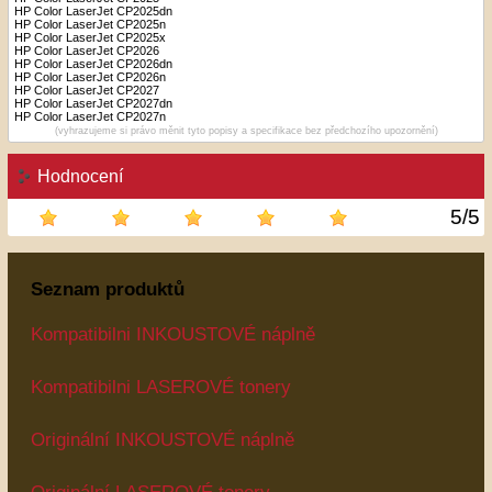
HP Color LaserJet CP2025dn
HP Color LaserJet CP2025n
HP Color LaserJet CP2025x
HP Color LaserJet CP2026
HP Color LaserJet CP2026dn
HP Color LaserJet CP2026n
HP Color LaserJet CP2027
HP Color LaserJet CP2027dn
HP Color LaserJet CP2027n
(vyhrazujeme si právo měnit tyto popisy a specifikace bez předchozího upozornění)
Hodnocení
5
/
5
Seznam produktů
Kompatibilni INKOUSTOVÉ náplně
Kompatibilni LASEROVÉ tonery
Originální INKOUSTOVÉ náplně