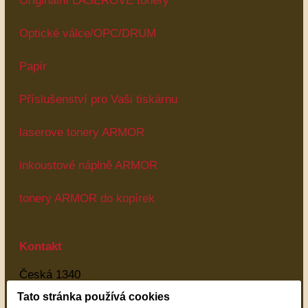
Originální LASEROVÉ tonery
Optické válce/OPC/DRUM
Papír
Příslušenství pro Vaši tiskárnu
laserove tonery ARMOR
inkoustové náplně ARMOR
tonery ARMOR do kopírek
Kontakt
Česká 1340
Most
Tato stránka používá cookies
43401