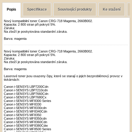
Popis
Specifikace
Související produkty
Ke stažení
Nový kompatibilní toner Canon CRG-718 Magenta, 2660B002.
Kapacita: 2 800 stran při pokrytí 5%.
Záruka:
Na zboží je poskytována standardní záruka.
Barva: magenta
Nový kompatibilní toner Canon CRG-718 Magenta, 2660B002.
Kapacita: 2 800 stran při pokrytí 5%.
Záruka:
Na zboží je poskytována standardní záruka.
Barva: magenta
Laserové toner jsou osazeny čipy, které se starají o jejich bezproblémový provoz v
tiskárnách:
Canon i-SENSYS LBP7200Cdn
Canon i-SENSYS LBP7210cdn
Canon i-SENSYS LBP7660Cdn
Canon i-SENSYS LBP7680Cx
Canon i-SENSYS MF8300 Series
Canon i-SENSYS MF8330
Canon i-SENSYS MF8330cdn
Canon i-SENSYS MF8340Cdn
Canon i-SENSYS MF8350
Canon i-SENSYS MF8350cdn
Canon i-SENSYS MF8360Cdn
Canon i-SENSYS MF8380Cdw
Canon i-SENSYS MF8500 Series