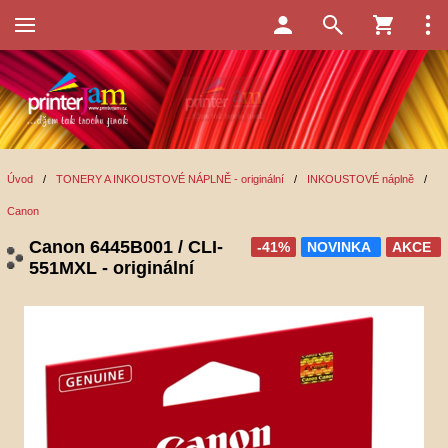
Úvod
/
TONERY A INKOUSTOVÉ NÁPLNĚ - originální
/
INKOUSTOVÉ náplně
/
Canon
Canon 6445B001 / CLI-
-41%
NOVINKA
AKCE
551MXL - originální