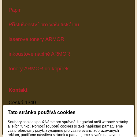
Papír
Příslušenství pro Vaši tiskárnu
laserove tonery ARMOR
inkoustové náplně ARMOR
tonery ARMOR do kopírek
Kontakt
Česká 1340
Most
Tato stránka používá cookies
43401
Soubory cookies používáme pro správné fungování naší webové stránky
Most
a jejích funkcí. Pomocí souborů cookies si také například pamatujeme
váš preferovaný jazyk, zvyšujeme pro vás relevanci zobrazovaných
reklam, počítáme návštěvu stránek a pamatujeme si vaše nastavení