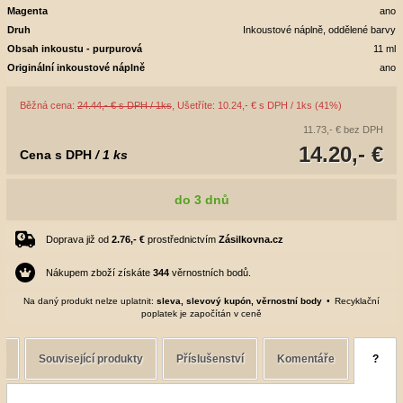
Magenta
ano
Druh
Inkoustové náplně, oddělené barvy
Obsah inkoustu - purpurová
11 ml
Originální inkoustové náplně
ano
Běžná cena:
24.44,- € s DPH / 1ks
, Ušetříte: 10.24,- € s DPH / 1ks (41%)
11.73,- €
bez DPH
14.20,- €
Cena s DPH
/ 1 ks
do 3 dnů
Doprava již od
2.76,- €
prostřednictvím
Zásilkovna.cz
Nákupem zboží získáte
344
věrnostních bodů.
Na daný produkt nelze uplatnit:
sleva, slevový kupón, věrnostní body
Recyklační
poplatek je započítán v ceně
e
Související produkty
Příslušenství
Komentáře
?