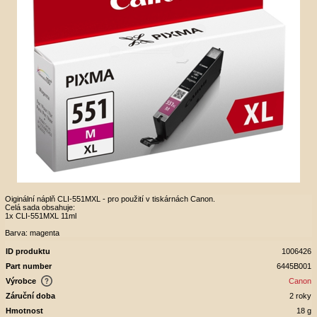
Oiginální náplň CLI-551MXL - pro použití v tiskárnách Canon.
Celá sada obsahuje:
1x CLI-551MXL 11ml
Barva: magenta
ID produktu
1006426
Part number
6445B001
Výrobce
Canon
Záruční doba
2 roky
Hmotnost
18 g