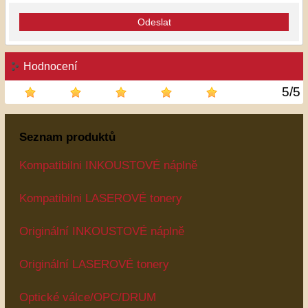
Odeslat
Hodnocení
5
/
5
Seznam produktů
Kompatibilni INKOUSTOVÉ náplně
Kompatibilni LASEROVÉ tonery
Originální INKOUSTOVÉ náplně
Originální LASEROVÉ tonery
Optické válce/OPC/DRUM