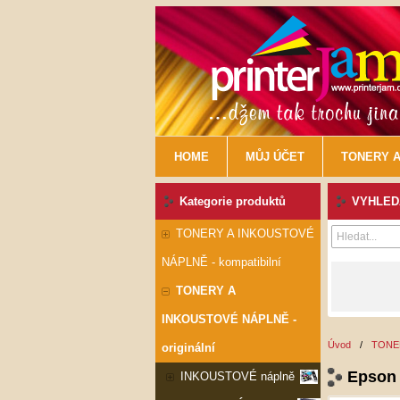
HOME
MŮJ ÚČET
TONERY A
Kategorie produktů
VYHLEDÁ
TONERY A INKOUSTOVÉ
NÁPLNĚ - kompatibilní
TONERY A
INKOUSTOVÉ NÁPLNĚ -
Úvod
/
TONER
originální
Epson 
INKOUSTOVÉ náplně