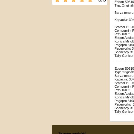
Epson S051081
Typ: Originál
Barva toneru
Kapacita: 30 
Brother HL-
Compuprint 
Prtn 160 C
Epson Aculas
Konica Minol
Pagepro 3100
Pageworks 3
Scancopy 31
Tally Genicom
Epson S051081
Typ: Originál
Barva toneru
Kapacita: 30 
Brother HL-
Compuprint 
Prtn 160 C
Epson Aculas
Konica Minol
Pagepro 3100
Pageworks 3
Scancopy 31
Tally Genico
Seznam produktů