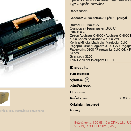
Epson S051081 - Originální válec, bez origi
Typ: Originální fotoválec
Barva toneru:
Kapacita: 30 000 stran A4 při 5% pokrytí
Brother HL-4000 CN
Compuprint Pagemaster 1600 C
Prtn 160 C
Epson Aculaser C 4000 / Aculaser C 4000 
4000 Series / Aculaser C 4000 Wifi
Konica Minolta Magicolor Magicolor 3100
Pagepro 3100 / Pagepro 3100 GN / Pagepr
Pageworks 3100 / Pageworks 3100 GN / 
Series
Scancopy 3100
Tally Genicom Intelliprint CL 160
ID produktu
Part number
Výrobce
Záruční doba
Hmotnost
Počet stran
30 000 s
Originální lasorevé
tonery
obrázky jsou ilustračního charakteru)
Běžná cena:
899.63,- € s DPH / 1ks
, Uš
515.79,- € s DPH / 1ks (57%)