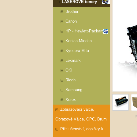
LASEROVÉ tonery
Brother
Canon
HP - Hewlett-Packard
Konica-Minolta
Kyocera Mita
Lexmark
OKI
Ricoh
Samsung
Xerox
Zobrazovací válce,
(
Obrazové Válce, OPC, Drum
Příslušenství, doplňky k