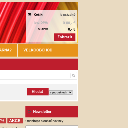
Košík:
je prázdný
bez DPH:
0.00,- €
s DPH:
0,- €
Zobrazit
KÁRNA?
VELKOOBCHOD
Hledat
Newsletter
7%
AKCE
Odebírejte aktuální novinky