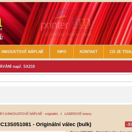
 INKOUSTOVÉ NÁPLNĚ
INFO
KONTAKT
CO JE TIS
VÁNÍ např. SX210
Y A INKOUSTOVÉ NÁPLNĚ - originální
/
LASEROVÉ tonery
C13S051081 - Originální válec (bulk)
-5