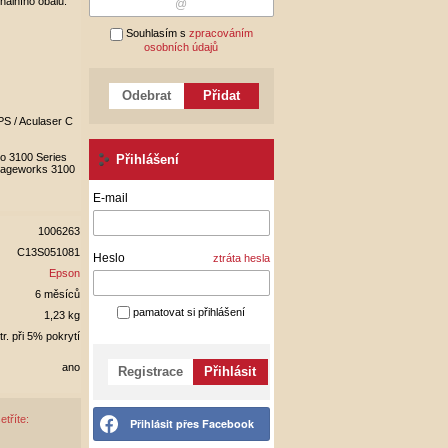
nálního obalu.
Souhlasím s
zpracováním
osobních údajů
Odebrat
Přidat
PS / Aculaser C
o 3100 Series
Přihlášení
Pageworks 3100
E-mail
1006263
C13S051081
Heslo
ztráta hesla
Epson
6 měsíců
pamatovat si přihlášení
1,23 kg
tr. při 5% pokrytí
ano
Registrace
Přihlásit
etříte:
Přihlásit přes Facebook