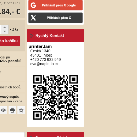
,- €
bez DPH
Přihlásit přes Google
.84,- €
Přihlásit přes X
× 1 ks
Rychlý Kontakt
 do košíku
printerJam
Česká 1340
43401 Most
oží při
+420 773 922 949
026
v
pondělí
eva@napln-to.cz
m
ostních bodů.
levový kupón,
započítán v ceně