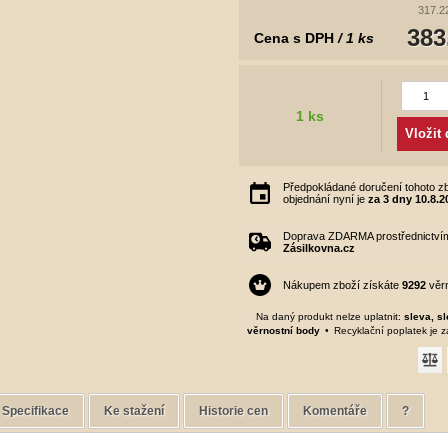
317.22
383
Cena s DPH
/ 1 ks
1 ks
Vložit
Předpokládané doručení tohoto zb
objednání nyní je
za 3 dny
10.8.2
Doprava ZDARMA prostřednictví
Zásilkovna.cz
Nákupem zboží získáte
9292
věrn
Na daný produkt nelze uplatnit:
sleva, s
věrnostní body
Recyklační poplatek je 
Specifikace
Ke stažení
Historie cen
Komentáře
?