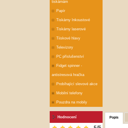
tiskárnám
Papír
Tiskárny Inkoustové
Tiskárny laserové
Tiiskové hlavy
Televizory
PC příslušenství
Fidget spinner -
antistresová hračka
Probíhající slevové akce
Mobilní telefony
Pouzdra na mobily
Hodnocení
Popis
5
/
5