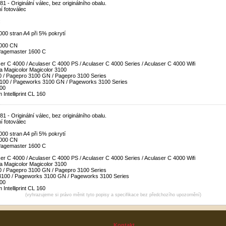
 - Originální válec, bez originálního obalu.
ní fotoválec
:
000 stran A4 při 5% pokrytí
4000 CN
Pagemaster 1600 C
er C 4000 / Aculaser C 4000 PS / Aculaser C 4000 Series / Aculaser C 4000 Wifi
ta Magicolor Magicolor 3100
 / Pagepro 3100 GN / Pagepro 3100 Series
100 / Pageworks 3100 GN / Pageworks 3100 Series
00
 Intelliprint CL 160
 - Originální válec, bez originálního obalu.
ní fotoválec
:
000 stran A4 při 5% pokrytí
4000 CN
Pagemaster 1600 C
er C 4000 / Aculaser C 4000 PS / Aculaser C 4000 Series / Aculaser C 4000 Wifi
ta
Magicolor
Magicolor 3100
 / Pagepro 3100 GN / Pagepro 3100 Series
100 / Pageworks 3100 GN / Pageworks 3100 Series
00
m
Intelliprint CL 160
(vyhrazujeme si právo měnit tyto popisy a specifikace bez předchozího upozornění)
Kontakt