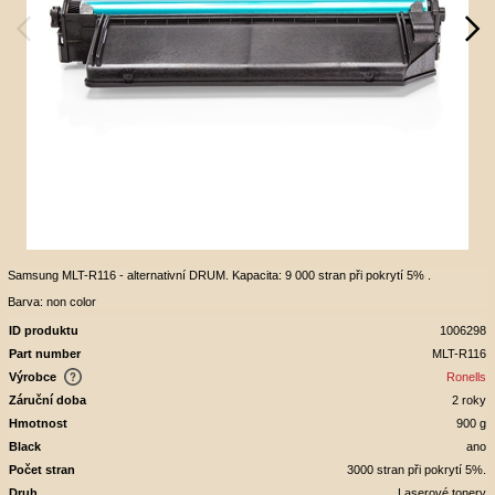
Samsung MLT-R116 - alternativní DRUM. Kapacita: 9 000 stran při pokrytí 5% .
Barva: non color
ID produktu
1006298
Part number
MLT-R116
Výrobce
Ronells
Záruční doba
2 roky
Hmotnost
900 g
Black
ano
Počet stran
3000 stran při pokrytí 5%.
Druh
Laserové tonery