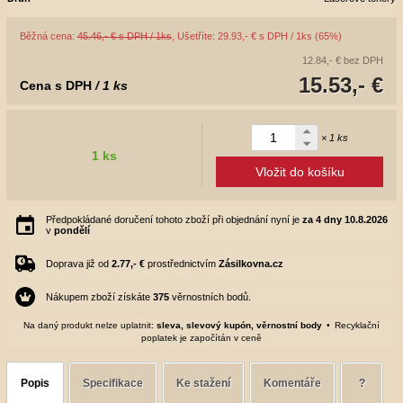
Běžná cena:
45.46,- € s DPH / 1ks
, Ušetříte: 29.93,- € s DPH / 1ks (65%)
12.84,- €
bez DPH
15.53,- €
Cena s DPH
/ 1 ks
× 1 ks
1 ks
Vložit do košíku
Předpokládané doručení tohoto zboží při objednání nyní je
za 4 dny
10.8.2026
v
pondělí
Doprava již od
2.77,- €
prostřednictvím
Zásilkovna.cz
Nákupem zboží získáte
375
věrnostních bodů.
Na daný produkt nelze uplatnit:
sleva, slevový kupón, věrnostní body
Recyklační
poplatek je započítán v ceně
Popis
Specifikace
Ke stažení
Komentáře
?