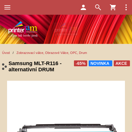
Úvod
/
Zobrazovací válce, Obrazové Válce, OPC, Drum
Samsung MLT-R116 -
-65%
NOVINKA
AKCE
alternativní DRUM