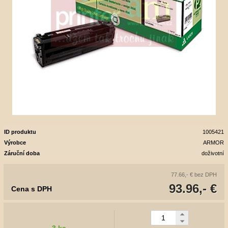
ID produktu
1005421
Výrobce
ARMOR
Záruční doba
doživotní
77.66,- €
bez DPH
93.96,- €
Cena s DPH
3 ks