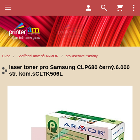
Úvod
/
Spotřební materiál ARMOR
/
pro laserové tiskárny
laser toner pro Samsung CLP680 černý,6.000
str. kom.sCLTK506L