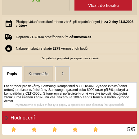
Vložit do košíku
Předpokládané doručení tohoto zboží při objednání nyní je
za 2 dny
11.8.2026
v
úterý
Doprava ZDARMA prostřednictvím
Zásilkovna.cz
Nákupem zboží získáte
2279
věrnostních bodů.
Recyklační poplatek je započítán v ceně
Popis
Komentáře
?
Laser toner pro tiskárny Samsung, kompatibilní s CLTK506L Vysoce kvalitní toner
určený pro laserové tiskárny Samsung s garancí tisku 6000 stran při 5% pokrytí a
kompatibilní s CLTK506L. S tonerem si pořizujete kromě vysoké jakosti i doživotní
záruku, rozšířenou záruku na vaší tiskárnu a 100% servis francouzského výrobce
Armor.
(vyhrazujeme si právo měnit tyto popisy a specifikace bez předchozího upozornění)
Hodnocení
5
/
5