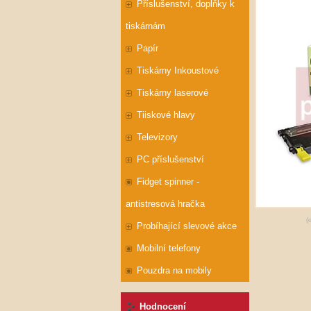
Příslušenství, doplňky k
tiskárnám
Papír
Tiskárny Inkoustové
Tiskárny laserové
Tiiskové hlavy
Televizory
PC příslušenství
Fidget spinner -
antistresová hračka
(
Probíhající slevové akce
Mobilní telefony
Pouzdra na mobily
Hodnocení