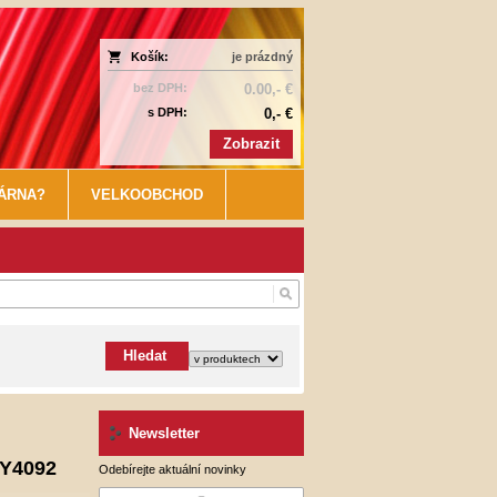
Košík:
je prázdný
bez DPH:
0.00,- €
s DPH:
0,- €
Zobrazit
KÁRNA?
VELKOOBCHOD
Hledat
Newsletter
-Y4092
Odebírejte aktuální novinky