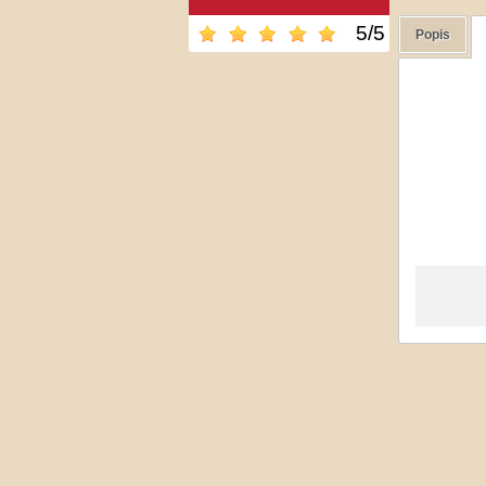
5
/
5
Popis