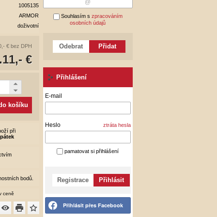
1005135
ARMOR
Souhlasím s
zpracováním
osobních údajů
doživotní
Odebrat
Přidat
,- €
bez DPH
.11,- €
Přihlášení
E-mail
 do košíku
Heslo
ztráta hesla
oží při
v
pátek
pamatovat si přihlášení
ctvím
ostních bodů.
Registrace
Přihlásit
 v ceně
Přihlásit přes Facebook