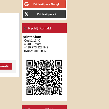
Přihlásit přes Google
Přihlásit přes X
Rychlý Kontakt
printerJam
Česká 1340
43401 Most
+420 773 922 949
eva@napln-to.cz
omentář