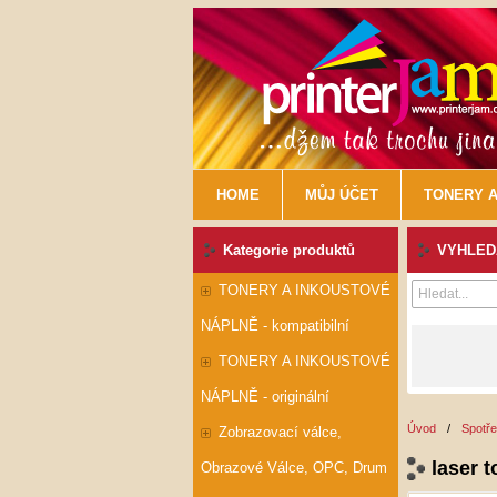
HOME
MŮJ ÚČET
TONERY A
Kategorie produktů
VYHLEDÁ
TONERY A INKOUSTOVÉ
NÁPLNĚ - kompatibilní
TONERY A INKOUSTOVÉ
NÁPLNĚ - originální
Úvod
/
Spotř
Zobrazovací válce,
laser 
Obrazové Válce, OPC, Drum