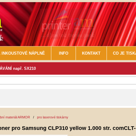
 INKOUSTOVÉ NÁPLNĚ
INFO
KONTAKT
CO JE TIS
VÁNÍ např. SX210
ební materiál ARMOR
/
pro laserové tiskárny
toner pro Samsung CLP310 yellow 1.000 str. comCLT