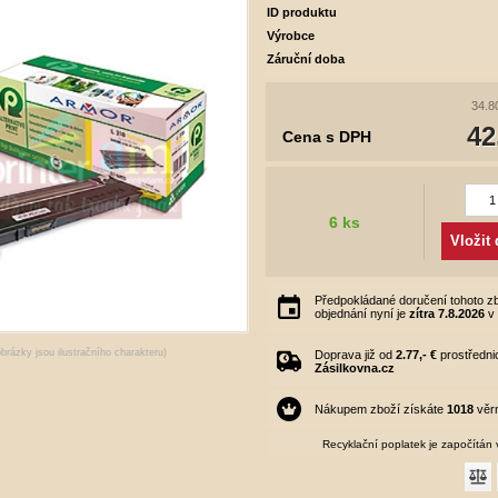
ID produktu
Výrobce
Záruční doba
34.80
42
Cena s DPH
6 ks
Vložit
Předpokládané doručení tohoto zb
objednání nyní je
zítra
7.8.2026
obrázky jsou ilustračního charakteru)
Doprava již od
2.77,- €
prostředni
Zásilkovna.cz
Nákupem zboží získáte
1018
věrn
Recyklační poplatek je započítán