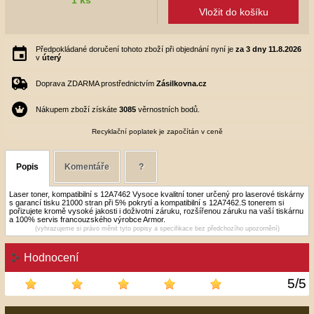
Vložit do košíku
Předpokládané doručení tohoto zboží při objednání nyní je
za 3 dny
11.8.2026
v
úterý
Doprava ZDARMA prostřednictvím
Zásilkovna.cz
Nákupem zboží získáte
3085
věrnostních bodů.
Recyklační poplatek je započítán v ceně
Popis
Komentáře
?
Laser toner, kompatibilní s 12A7462 Vysoce kvalitní toner určený pro laserové tiskárny
s garancí tisku 21000 stran při 5% pokrytí a kompatibilní s 12A7462.S tonerem si
pořizujete kromě vysoké jakosti i doživotní záruku, rozšířenou záruku na vaší tiskárnu
a 100% servis francouzského výrobce Armor.
(vyhrazujeme si právo měnit tyto popisy a specifikace bez předchozího upozornění)
Hodnocení
5
/
5