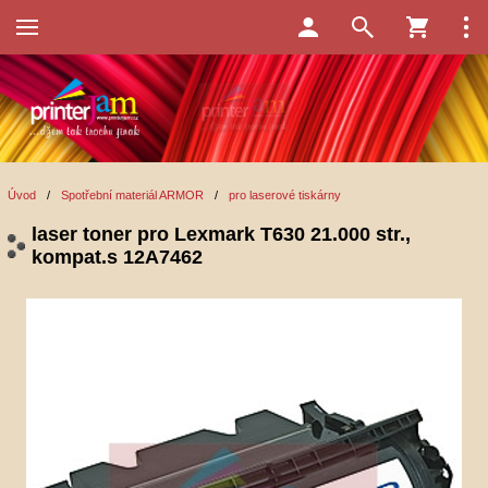
Úvod
/
Spotřební materiál ARMOR
/
pro laserové tiskárny
laser toner pro Lexmark T630 21.000 str.,
kompat.s 12A7462