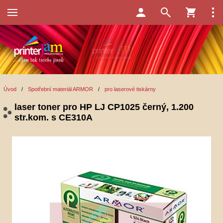
Úvod
/
Spotřební materiál ARMOR
/
pro laserové tiskárny
laser toner pro HP LJ CP1025 černý, 1.200
str.kom. s CE310A