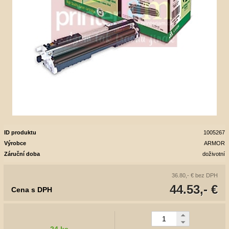
ID produktu
1005267
Výrobce
ARMOR
Záruční doba
doživotní
36.80,- €
bez DPH
44.53,- €
Cena s DPH
24 ks