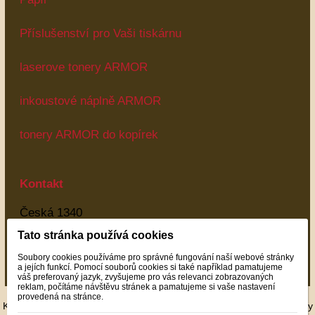
Příslušenství pro Vaši tiskárnu
laserove tonery ARMOR
inkoustové náplně ARMOR
tonery ARMOR do kopírek
Kontakt
Česká 1340
Most
Tato stránka používá cookies
43401
Soubory cookies používáme pro správné fungování naší webové stránky
Most
a jejích funkcí. Pomocí souborů cookies si také například pamatujeme
váš preferovaný jazyk, zvyšujeme pro vás relevanci zobrazovaných
reklam, počítáme návštěvu stránek a pamatujeme si vaše nastavení
provedená na stránce.
Kompatibilní tonery,náplně,kompatibilní cartridge,inkoust a plnící sady