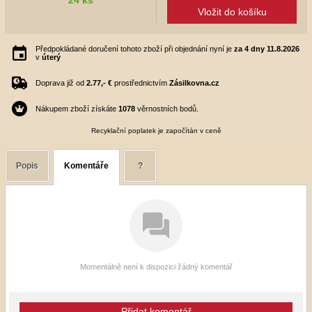
Vložit do košíku
Předpokládané doručení tohoto zboží při objednání nyní je
za 4 dny
11.8.2026
v
úterý
Doprava již od
2.77,- €
prostřednictvím
Zásilkovna.cz
Nákupem zboží získáte
1078
věrnostních bodů.
Recyklační poplatek je započítán v ceně
Popis
Komentáře
?
Momentálně není k dispozici žádný komentář
Přidat komentář