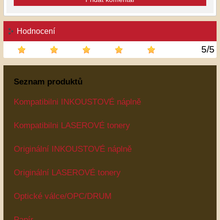
Hodnocení
5
/
5
Seznam produktů
Kompatibilni INKOUSTOVÉ náplně
Kompatibilni LASEROVÉ tonery
Originální INKOUSTOVÉ náplně
Originální LASEROVÉ tonery
Optické válce/OPC/DRUM
Papír