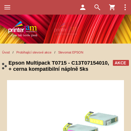
Úvod
/
Probíhající slevové akce
/
Slevomat EPSON
Epson Multipack T0715 - C13T07154010,
AKCE
+ cerna kompatibilní náplně 5ks