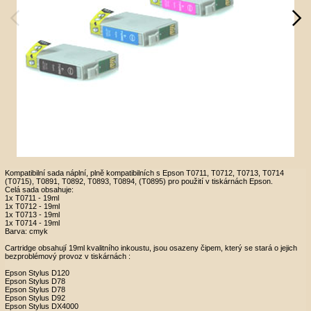
Kompatibilní sada náplní, plně kompatibilních s Epson T0711, T0712, T0713, T0714
(T0715), T0891, T0892, T0893, T0894, (T0895) pro použití v tiskárnách Epson.
Celá sada obsahuje:
1x T0711 - 19ml
1x T0712 - 19ml
1x T0713 - 19ml
1x T0714 - 19ml
Barva: cmyk
Cartridge obsahují 19ml kvalitního inkoustu, jsou osazeny čipem, který se stará o jejich
bezproblémový provoz v tiskárnách :
Epson Stylus D120
Epson Stylus D78
Epson Stylus D78
Epson Stylus D92
Epson Stylus DX4000