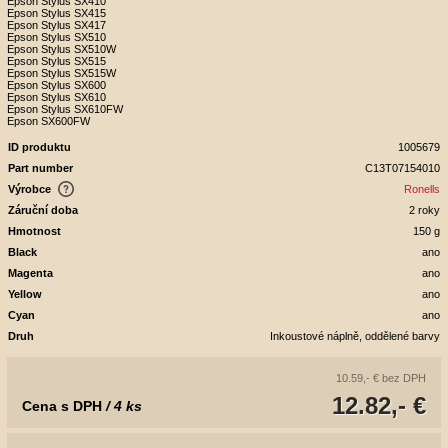
Epson Stylus SX410
Epson Stylus SX415
Epson Stylus SX417
Epson Stylus SX510
Epson Stylus SX510W
Epson Stylus SX515
Epson Stylus SX515W
Epson Stylus SX600
Epson Stylus SX610
Epson Stylus SX610FW
Epson SX600FW
ID produktu
1005679
Part number
C13T07154010
Výrobce
Ronells
Záruční doba
2 roky
Hmotnost
150 g
Black
ano
Magenta
ano
Yellow
ano
Cyan
ano
Druh
Inkoustové náplně, oddělené barvy
10.59,- €
bez DPH
12.82,- €
Cena s DPH
/ 4 ks