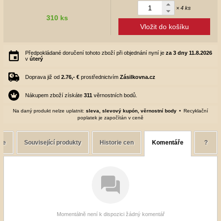
× 4 ks
310 ks
Vložit do košíku
Předpokládané doručení tohoto zboží při objednání nyní je
za 3 dny
11.8.2026
v
úterý
Doprava již od
2.76,- €
prostřednictvím
Zásilkovna.cz
Nákupem zboží získáte
311
věrnostních bodů.
Na daný produkt nelze uplatnit:
sleva, slevový kupón, věrnostní body
Recyklační
poplatek je započítán v ceně
ce
Související produkty
Historie cen
Komentáře
?
Momentálně není k dispozici žádný komentář