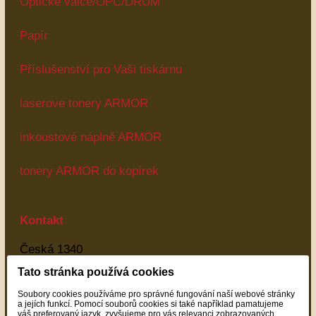
Optické válce/OPC/DRUM
Papír
Příslušenství pro Vaši tiskárnu
laserove tonery ARMOR
inkoustové náplně ARMOR
tonery ARMOR do kopírek
Kontakt
Česká 1340
Most
Tato stránka používá cookies
43401
Soubory cookies používáme pro správné fungování naší webové stránky
Most
a jejích funkcí. Pomocí souborů cookies si také například pamatujeme
váš preferovaný jazyk, zvyšujeme pro vás relevanci zobrazovaných