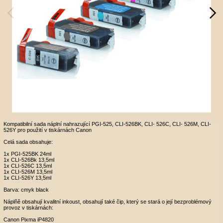
Kompatibilní sada náplní nahrazující PGI-525, CLI-526BK, CLI- 526C, CLI- 526M, CLI-
526Y pro použití v tiskárnách Canon
Celá sada obsahuje:
1x PGI-525BK 24ml
1x CLI-526Bk 13,5ml
1x CLI-526C 13,5ml
1x CLI-526M 13,5ml
1x CLI-526Y 13,5ml
Barva: cmyk black
Náplňě obsahují kvalitní inkoust, obsahují také čip, který se stará o její bezproblémový
provoz v tiskárnách:
Canon Pixma iP4820