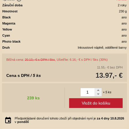
Záruční doba
2 roky
Hmotnost
230 g
Black
ano
Magenta
ano
Yellow
ano
Cyan
ano
Photo black
ano
Druh
Inkoustové náplně, oddělené barvy
Běžná cena:
20.13,- € s DPH / 5ks
, Ušetříte: 6.16,- € s DPH / 5ks (30%)
11.55,- €
bez DPH
13.97,- €
Cena s DPH
/ 5 ks
× 5 ks
239 ks
Vložit do košíku
Předpokládané doručení tohoto zboží při objednání nyní je
za 4 dny
10.8.2026
v
pondělí