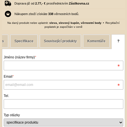
Doprava již od
2.77,- €
prostřednictvím
Zásilkovna.cz
Nákupem zboží získáte
338
věrnostních bodů.
Na daný produkt nelze uplatnit:
sleva, slevový kupón, věrnostní body
Recyklační
poplatek je započítán v ceně
pis
Specifikace
Související produkty
Komentáře
?
Jméno (název firmy)
*
Email
*
Tel.
Typ otázky