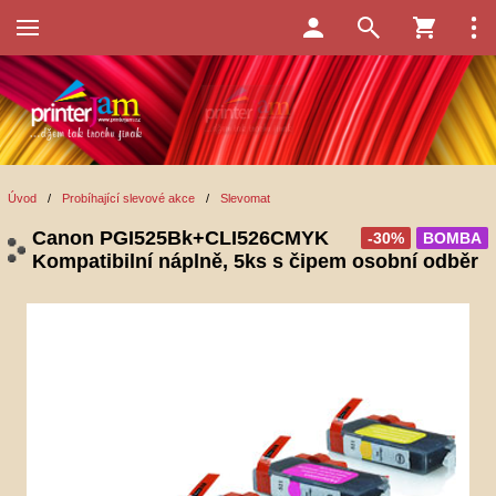
Úvod
/
Probíhající slevové akce
/
Slevomat
Canon PGI525Bk+CLI526CMYK
-30%
BOMBA
Kompatibilní náplně, 5ks s čipem osobní odběr