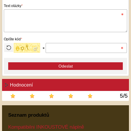
Text otázky
*
Opište kód
*
»
Odeslat
Hodnocení
5
/
5
Seznam produktů
Kompatibilni INKOUSTOVÉ náplně