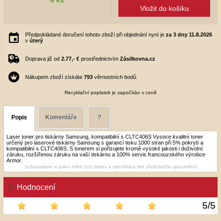
Vložit do košíku
Předpokládané doručení tohoto zboží při objednání nyní je
za 3 dny
11.8.2026
v
úterý
Doprava již od
2.77,- €
prostřednictvím
Zásilkovna.cz
Nákupem zboží získáte
793
věrnostních bodů.
Recyklační poplatek je započítán v ceně
Popis
Komentáře
?
Laser toner pro tiskárny Samsung, kompatibilní s CLTC406S Vysoce kvalitní toner
určený pro laserové tiskárny Samsung s garancí tisku 1000 stran při 5% pokrytí a
kompatibilní s CLTC406S. S tonerem si pořizujete kromě vysoké jakosti i doživotní
záruku, rozšířenou záruku na vaší tiskárnu a 100% servis francouzského výrobce
Armor.
(vyhrazujeme si právo měnit tyto popisy a specifikace bez předchozího upozornění)
Hodnocení
5
/
5