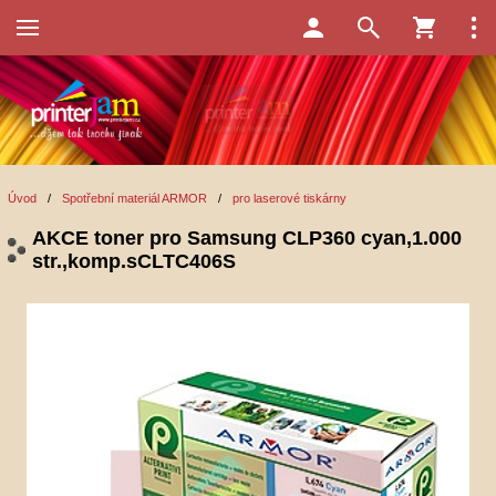
Úvod
/
Spotřební materiál ARMOR
/
pro laserové tiskárny
AKCE toner pro Samsung CLP360 cyan,1.000
str.,komp.sCLTC406S