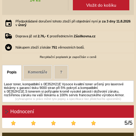
Vložit do košíku
Předpokládané doručení tohoto zboží při objednání nyní je
za 3 dny
11.8.2026
v
úterý
Doprava již od
2.76,- €
prostřednictvím
Zásilkovna.cz
Nákupem zboží získáte
751
věrnostních bodů.
Recyklační poplatek je započítán v ceně
Popis
Komentáře
?
Laser toner, kompatibilní s 0E352H21E Vysoce kvalitní toner určený pro laserové
tiskárny s garancí tisku 9000 stran při 5% pokrytí a kompatibilní
s 0E352H21E.S tonerem si pořizujete kromě vysoké jakosti i doživotní záruku,
rozšířenou záruku na vaší tiskárnu a 100% servis francouzského výrobce Armor.
(vyhrazujeme si právo měnit tyto popisy a specifikace bez předchozího upozornění)
Hodnocení
5
/
5