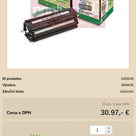
ID produktu
1005046
Výrobce
ARMOR
Záruční doba
doživotní
25.60,- €
bez DPH
30.97,- €
Cena s DPH
14 ks