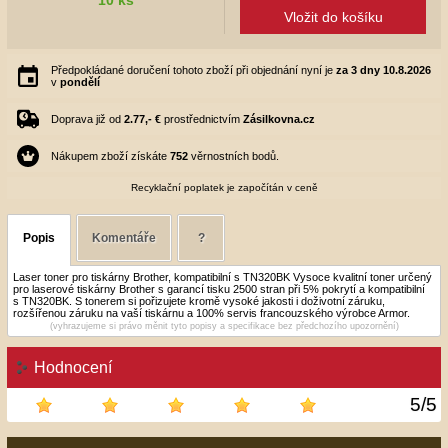
Vložit do košíku
Předpokládané doručení tohoto zboží při objednání nyní je
za 3 dny
10.8.2026
v
pondělí
Doprava již od
2.77,- €
prostřednictvím
Zásilkovna.cz
Nákupem zboží získáte
752
věrnostních bodů.
Recyklační poplatek je započítán v ceně
Popis
Komentáře
?
Laser toner pro tiskárny Brother, kompatibilní s TN320BK Vysoce kvalitní toner určený
pro laserové tiskárny Brother s garancí tisku 2500 stran při 5% pokrytí a kompatibilní
s TN320BK. S tonerem si pořizujete kromě vysoké jakosti i doživotní záruku,
rozšířenou záruku na vaší tiskárnu a 100% servis francouzského výrobce Armor.
(vyhrazujeme si právo měnit tyto popisy a specifikace bez předchozího upozornění)
Hodnocení
5
/
5