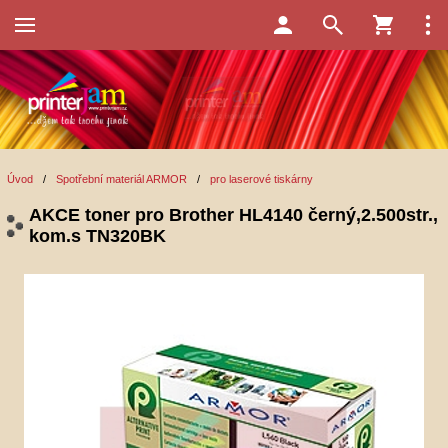
Úvod
/
Spotřební materiál ARMOR
/
pro laserové tiskárny
AKCE toner pro Brother HL4140 černý,2.500str.,
kom.s TN320BK