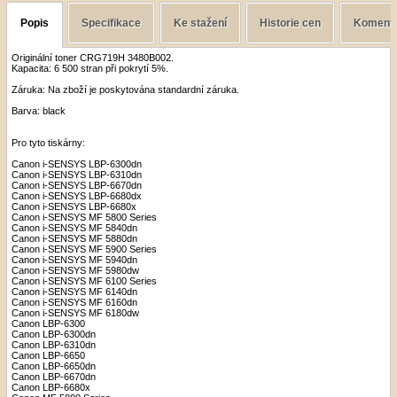
Popis
Specifikace
Ke stažení
Historie cen
Koment
Originální toner CRG719H 3480B002.
Kapacita: 6 500 stran při pokrytí 5%.
Záruka: Na zboží je poskytována standardní záruka.
Barva: black
Pro tyto tiskárny:
Canon i-SENSYS LBP-6300dn
Canon i-SENSYS LBP-6310dn
Canon i-SENSYS LBP-6670dn
Canon i-SENSYS LBP-6680dx
Canon i-SENSYS LBP-6680x
Canon i-SENSYS MF 5800 Series
Canon i-SENSYS MF 5840dn
Canon i-SENSYS MF 5880dn
Canon i-SENSYS MF 5900 Series
Canon i-SENSYS MF 5940dn
Canon i-SENSYS MF 5980dw
Canon i-SENSYS MF 6100 Series
Canon i-SENSYS MF 6140dn
Canon i-SENSYS MF 6160dn
Canon i-SENSYS MF 6180dw
Canon LBP-6300
Canon LBP-6300dn
Canon LBP-6310dn
Canon LBP-6650
Canon LBP-6650dn
Canon LBP-6670dn
Canon LBP-6680x