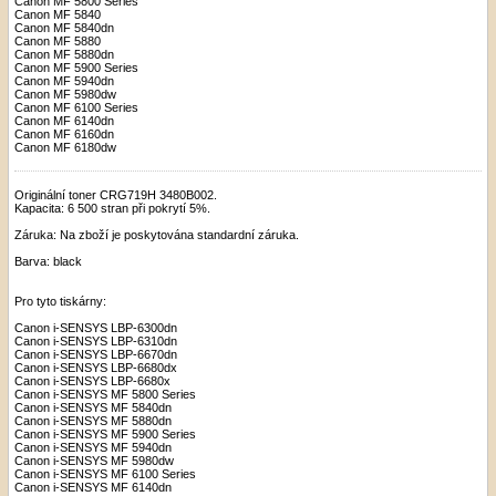
Canon MF 5800 Series
Canon MF 5840
Canon MF 5840dn
Canon MF 5880
Canon MF 5880dn
Canon MF 5900 Series
Canon MF 5940dn
Canon MF 5980dw
Canon MF 6100 Series
Canon MF 6140dn
Canon MF 6160dn
Canon MF 6180dw
Originální toner CRG719H 3480B002.
Kapacita: 6 500 stran při pokrytí 5%.
Záruka: Na zboží je poskytována standardní záruka.
Barva: black
Pro tyto tiskárny:
Canon i-SENSYS LBP-6300dn
Canon i-SENSYS LBP-6310dn
Canon i-SENSYS LBP-6670dn
Canon i-SENSYS LBP-6680dx
Canon i-SENSYS LBP-6680x
Canon i-SENSYS MF 5800 Series
Canon i-SENSYS MF 5840dn
Canon i-SENSYS MF 5880dn
Canon i-SENSYS MF 5900 Series
Canon i-SENSYS MF 5940dn
Canon i-SENSYS MF 5980dw
Canon i-SENSYS MF 6100 Series
Canon i-SENSYS MF 6140dn